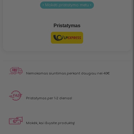
• Mokėti pristatymo metu •
Pristatymas
Nemokamas siuntimas
perkant daugiau nei 40€
Pristatymas
per 1-2 dienas!
Mokėk, kai
išvysite produktą!