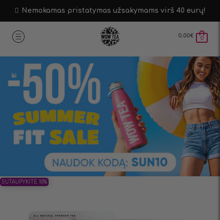
Nemokamas pristatymas užsakymams virš 40 eurų!
0.00
€
0
SUTAUPYKITE 10%