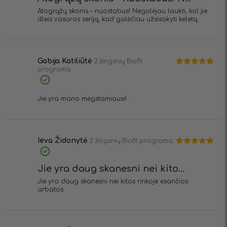
Atogrąžų skonis – nuostabus! Negalėjau laukti, kol jie
išleis vasaros seriją, kad galėčiau užsisakyti keletą.
Gabija Katiliūtė
2 žingsnių Biofit
programa
Įvertinimas:
5
iš 5
Jie yra mano mėgstamiausi!
Ieva Židonytė
2 žingsnių Biofit programa
Įvertinimas:
5
iš 5
Jie yra daug skanesni nei kito...
Jie yra daug skanesni nei kitos rinkoje esančios
arbatos.