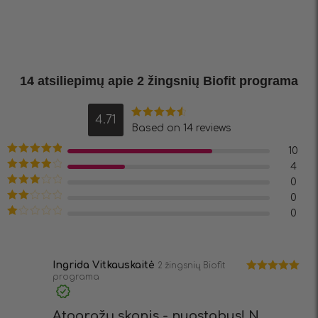
14 atsiliepimų apie
2 žingsnių Biofit programa
4.71
Įvertinimas:
Based on 14 reviews
4.71
iš 5
10
Įvertinimas:
4
5
iš 5
Įvertinimas:
0
4
iš 5
Įvertinimas:
0
3
iš 5
Įvertinimas:
0
2
iš
Įvertinimas:
5
1
iš
5
Ingrida Vitkauskaitė
2 žingsnių Biofit
programa
Įvertinimas:
5
iš 5
Atogrąžų skonis - nuostabus! N...