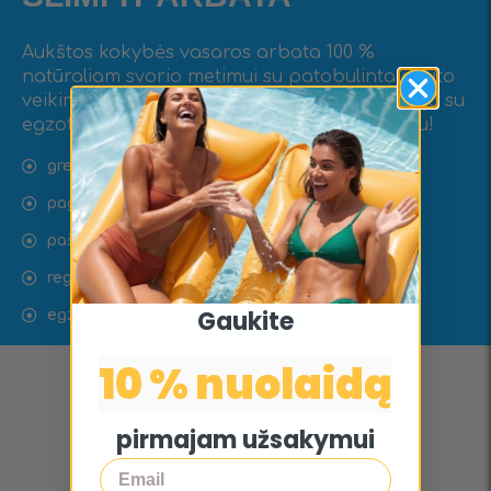
Aukštos kokybės vasaros arbata 100 %
natūraliam svorio metimui su patobulinta greito
veikimo formule, riboto leidimo tropine versija su
egzotiniu mango, ananasų ir papajos skoniu!
greitesnis veiksmas – geresnės formos
pagreitina riebalų deginimą
pašalina pilvo pūtimą ir vandens susilaikymą
reguliuoja apetitą
Gaukite
egzotiškas atogrąžų skonis
10 % nuolaidą
pirmajam užsakymui
Email