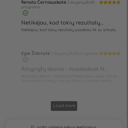
Renata Černiauskaitė
2 žingsnių Biofit
programa
Įvertinimas:
5
iš 5
Netikėjau, kad tokių rezultatų...
Netikėjau, kad tokių rezultatų pasieksiu tik su arbata
Eglė Židonytė
2 žingsnių Biofit programa
Įvertinimas:
5
iš 5
Atogrąžų skonis - nuostabus! N...
Atogrąžų skonis – nuostabus! Negalėjau laukti, kol jie
išleis vasaros seriją, kad galėčiau užsisakyti keletą.
Load more
El. pašto adresas nebus skelbiamas.