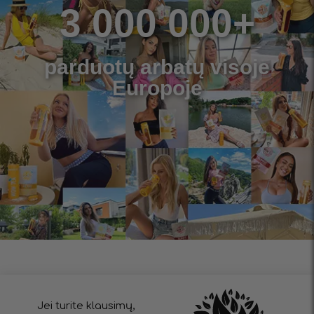
3 000 000+
parduotų arbatų visoje
Europoje
Jei turite klausimų,