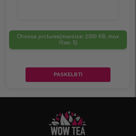
Choose pictures(maxsize: 2000 KB, max
files: 5)