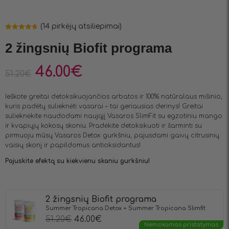
(
14
pirkėjų atsiliepimai)
Įvertinimas:
14
4.71
iš 5
2 žingsnių Biofit programa
(viso
įvertinimų:
)
46.00
€
51.20
€
Ieškote greitai detoksikuojančios arbatos ir 100% natūralaus mišinio,
kuris padėtų sulieknėti vasarai – tai geriausias derinys! Greitai
sulieknėkite naudodami naująjį Vasaros SlimFit su egzotiniu mango
ir kvapiųjų kokosų skoniu. Pradėkite detoksikuoti ir šarminti su
pirmuoju mūsų Vasaros Detox gurkšniu, pajusdami gaivų citrusinių
vaisių skonį ir papildomus antioksidantus!
Pajuskite efektą su kiekvienu skaniu gurkšniu!
2 žingsnių Biofit programa
Summer Tropicana Detox + Summer Tropicana Slimfit
51.20
€
46.00
€
Nemokamas pristatymas