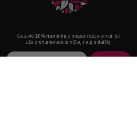
Gausite
10% nuolaidą
pirmajam užsakymui, jei
užsiprenumeruosite mūsų naujienlaiškį!
Email
PRENUMERUOK
NAVIGACIJA
INFORMACIJA
Namai
Apie mus
Atsiliepimai
DETOX
Tinklaraštis
SLIMFIT