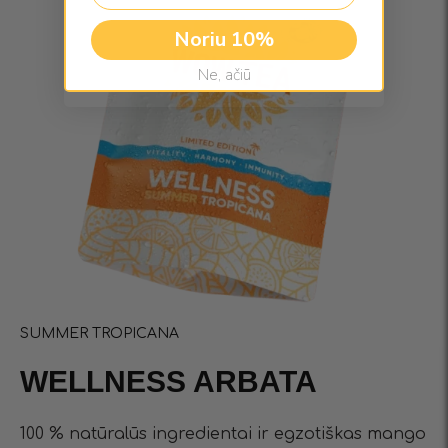
Noriu 10%
Ne, ačiū
SUMMER TROPICANA
WELLNESS ARBATA
100 % natūralūs ingredientai ir egzotiškas mango