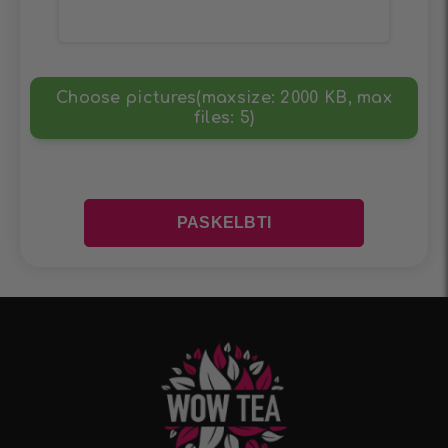
Choose pictures(maxsize: 2000 KB, max
files: 5)