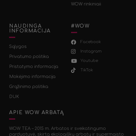
WOW rinkiniaii
NAUDINGA
#WOW
INFORMACIJA
Facebook
Sąlygos
Instagram
Privatumo politika
Youtube
Pristatymo informacija
TikTok
Mokėjimo informacija
Grąžinimo politika
DUK
APIE WOW ARBATĄ
WOW TEA – 2015 m. Arbatos ir sveikatingumo
parduotuvė, skirta ekologiškų arbatų ir supermaisto