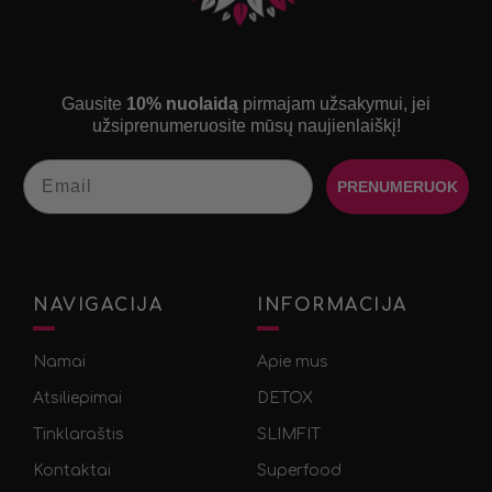
Gausite
10% nuolaidą
pirmajam užsakymui, jei
užsiprenumeruosite mūsų naujienlaiškį!
Email
PRENUMERUOK
NAVIGACIJA
INFORMACIJA
Namai
Apie mus
Atsiliepimai
DETOX
Tinklaraštis
SLIMFIT
Kontaktai
Superfood