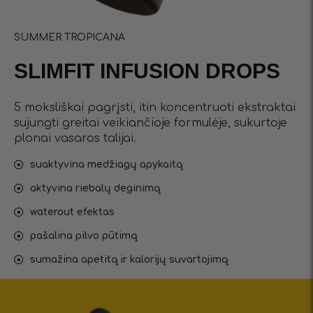
SUMMER TROPICANA
SLIMFIT INFUSIОN DROPS
5 moksliškai pagrįsti, itin koncentruoti ekstraktai
sujungti greitai veikiančioje formulėje, sukurtoje
plonai vasaros talijai.
suaktyvina medžiagų apykaitą
aktyvina riebalų deginimą
waterout efektas
pašalina pilvo pūtimą
sumažina apetitą ir kalorijų suvartojimą