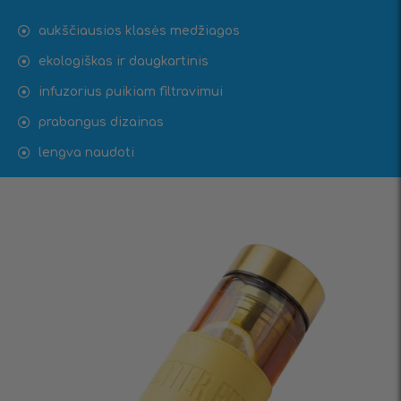
aukščiausios klasės medžiagos
ekologiškas ir daugkartinis
infuzorius puikiam filtravimui
prabangus dizainas
lengva naudoti