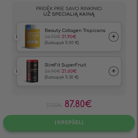
87.80
€
117.10
€
Į KREPŠELĮ