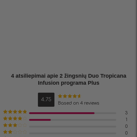
4 atsiliepimai apie
2 žingsnių Duo Tropicana
Infusion programa Plus
4.75
Įvertinimas:
Based on 4 reviews
4.75
iš 5
3
Įvertinimas:
1
5
iš 5
Įvertinimas:
0
4
iš 5
Įvertinimas:
0
3
iš 5