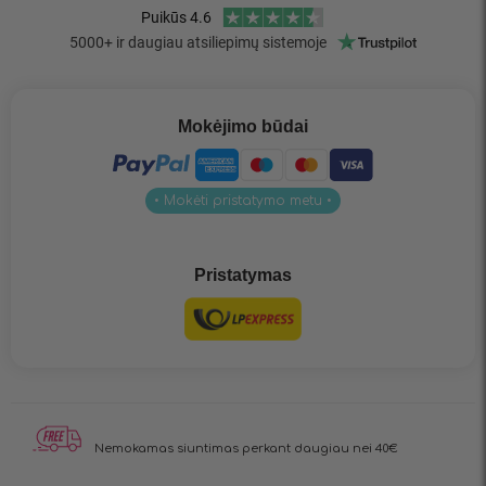
Mokėjimo būdai
• Mokėti pristatymo metu •
Pristatymas
Nemokamas siuntimas
perkant daugiau nei 40€