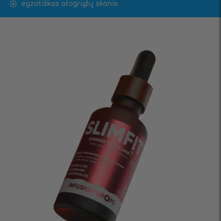
egzotiškas atogrąžų skonis