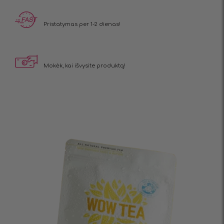
Pristatymas
per 1-2 dienas!
Mokėk, kai
išvysite produktą!