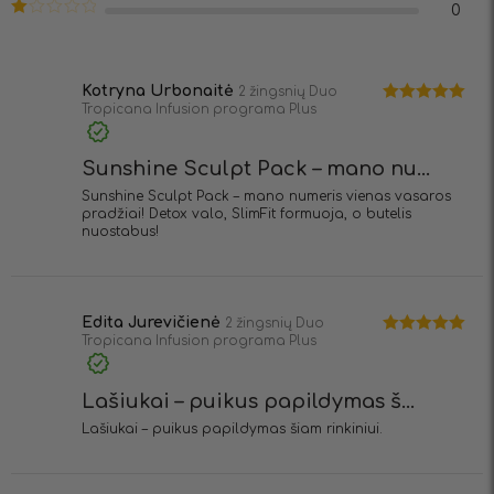
Įvertinimas:
0
2
iš
Įvertinimas:
5
1
iš
5
Kotryna Urbonaitė
2 žingsnių Duo
Tropicana Infusion programa Plus
Įvertinimas:
5
iš 5
Sunshine Sculpt Pack – mano nu...
Sunshine Sculpt Pack – mano numeris vienas vasaros
pradžiai! Detox valo, SlimFit formuoja, o butelis
nuostabus!
Edita Jurevičienė
2 žingsnių Duo
Tropicana Infusion programa Plus
Įvertinimas:
5
iš 5
Lašiukai – puikus papildymas š...
Lašiukai – puikus papildymas šiam rinkiniui.