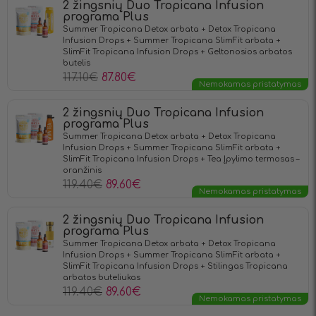
2 žingsnių Duo Tropicana Infusion
programa Plus
Summer Tropicana Detox arbata + Detox Tropicana
Infusion Drops + Summer Tropicana SlimFit arbata +
SlimFit Tropicana Infusion Drops + Geltonosios arbatos
butelis
117.10
€
87.80
€
Nemokamas pristatymas
2 žingsnių Duo Tropicana Infusion
programa Plus
Summer Tropicana Detox arbata + Detox Tropicana
Infusion Drops + Summer Tropicana SlimFit arbata +
SlimFit Tropicana Infusion Drops + Теа Įpylimo termosas –
oranžinis
119.40
€
89.60
€
Nemokamas pristatymas
2 žingsnių Duo Tropicana Infusion
programa Plus
Summer Tropicana Detox arbata + Detox Tropicana
Infusion Drops + Summer Tropicana SlimFit arbata +
SlimFit Tropicana Infusion Drops + Stilingas Tropicana
arbatos buteliukas
119.40
€
89.60
€
Nemokamas pristatymas