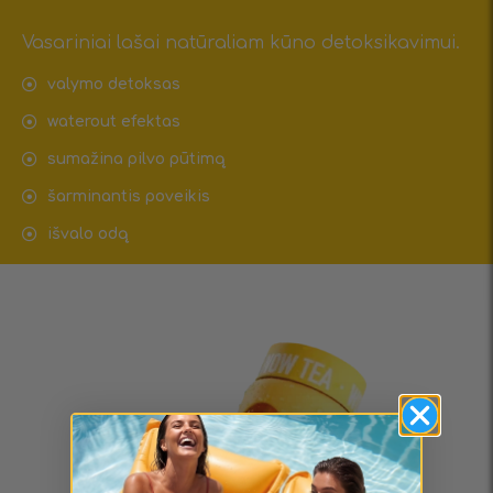
Vasariniai lašai natūraliam kūno detoksikavimui.
valymo detoksas
waterout efektas
sumažina pilvo pūtimą
šarminantis poveikis
išvalo odą