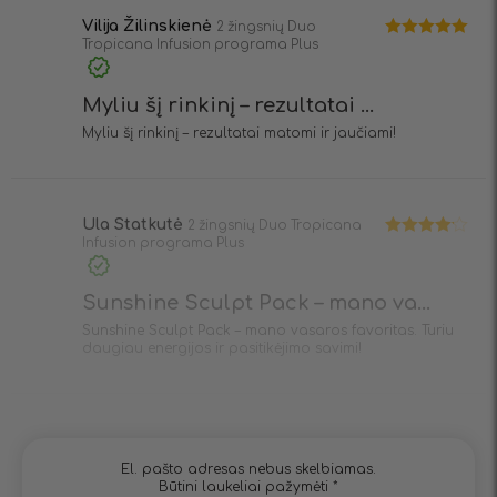
Vilija Žilinskienė
2 žingsnių Duo
Tropicana Infusion programa Plus
Įvertinimas:
5
iš 5
Myliu šį rinkinį – rezultatai ...
Myliu šį rinkinį – rezultatai matomi ir jaučiami!
Ula Statkutė
2 žingsnių Duo Tropicana
Infusion programa Plus
Įvertinimas:
4
iš 5
Sunshine Sculpt Pack – mano va...
Sunshine Sculpt Pack – mano vasaros favoritas. Turiu
daugiau energijos ir pasitikėjimo savimi!
El. pašto adresas nebus skelbiamas.
Būtini laukeliai pažymėti
*