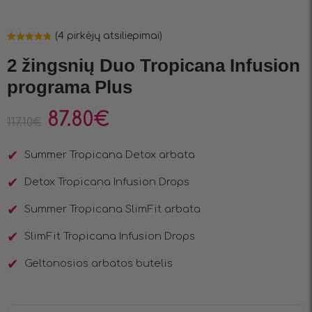
(
4
pirkėjų atsiliepimai)
Įvertinimas:
4
4.75
iš 5
2 žingsnių Duo Tropicana Infusion
(viso
įvertinimų:
)
programa Plus
87.80
€
117.10
€
Summer Tropicana Detox arbata
Detox Tropicana Infusion Drops
Summer Tropicana SlimFit arbata
SlimFit Tropicana Infusion Drops
Geltonosios arbatos butelis