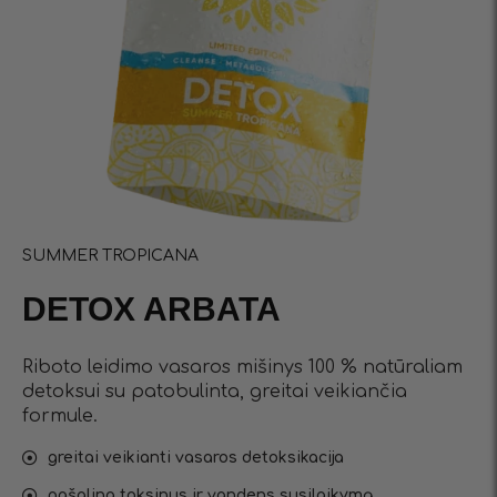
SUMMER TROPICANA
DETOX ARBATA
Riboto leidimo vasaros mišinys 100 % natūraliam
detoksui su patobulinta, greitai veikiančia
formule.
greitai veikianti vasaros detoksikacija
pašalina toksinus ir vandens susilaikymą