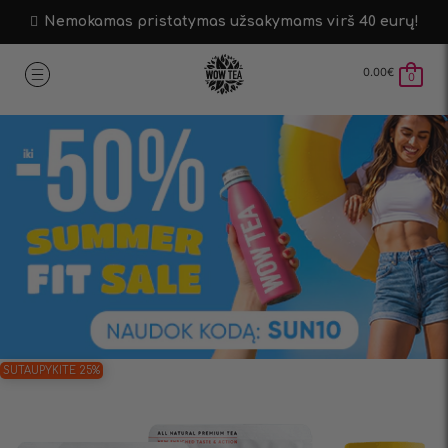
Nemokamas pristatymas užsakymams virš 40 eurų!
0.00
€
0
SUTAUPYKITE 25%