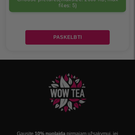
files: 5)
Gausite
10% nuolaidą
pirmajam užsakymui, jei