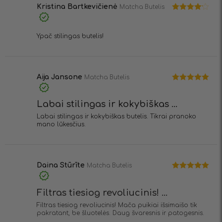
Kristina Bartkevičienė
Matcha Butelis
Įvertinimas:
4
iš 5
Ypač stilingas butelis!
Aija Jansone
Matcha Butelis
Įvertinimas:
5
iš 5
Labai stilingas ir kokybiškas ...
Labai stilingas ir kokybiškas butelis. Tikrai pranoko
mano lūkesčius.
Daina Stūrīte
Matcha Butelis
Įvertinimas:
5
iš 5
Filtras tiesiog revoliucinis! ...
Filtras tiesiog revoliucinis! Mača puikiai išsimaišo tik
pakratant, be šluotelės. Daug švaresnis ir patogesnis.