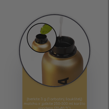
Įberkite 3 g (1 arbatinį šaukštelį)
matcha ir įpilkite 250–300 ml karšto
vandens (70–80 °C).