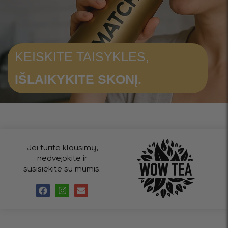
KEISKITE TAISYKLES,
IŠLAIKYKITE SKONĮ.
Jei turite klausimų,
nedvejokite ir
susisiekite su mumis.