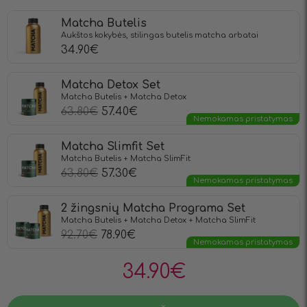
Matcha Butelis
Aukštos kokybės, stilingas butelis matcha arbatai
34.90
€
Matcha Detox Set
Matcha Butelis + Matcha Detox
63.80
€
57.40
€
Nemokamas pristatymas
Matcha Slimfit Set
Matcha Butelis + Matcha SlimFit
63.80
€
57.30
€
Nemokamas pristatymas
2 žingsnių Matcha Programa Set
Matcha Butelis + Matcha Detox + Matcha SlimFit
92.70
€
78.90
€
Nemokamas pristatymas
34.90
€