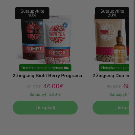
Sutaupykite
Sutaupykite
10
%
20
%
Nemokamas pristatymas
⛟
Nemokamas pristat
2 žingsnių Biofit Berry Programa
2 žingsnių Duo Inf
46.00
€
68.
51.20
€
85.60
€
Sutaupyti
5.20 €
Sutaupyti
17.
Į krepšelį
Į krepšelį