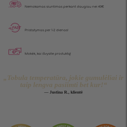
Nemokamas siuntimas
perkant daugiau nei 40€
Pristatymas
per 1-2 dienas!
Mokėk, kai
išvysite produktą!
„Tobula temperatūra, jokie gumulėliai ir
taip lengva pasiimti bet kur!“
— Justina R., klientė