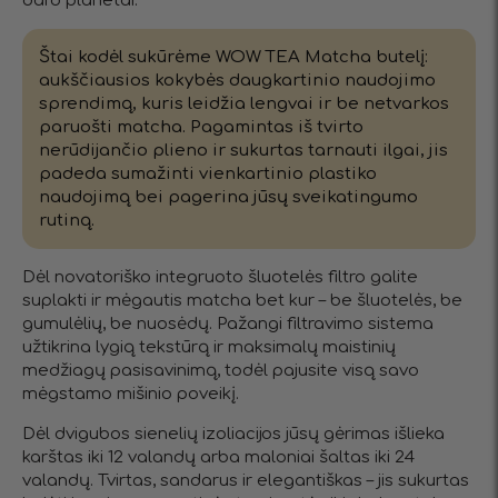
daro planetai.
Štai kodėl sukūrėme WOW TEA Matcha butelį:
aukščiausios kokybės daugkartinio naudojimo
sprendimą, kuris leidžia lengvai ir be netvarkos
paruošti matcha. Pagamintas iš tvirto
nerūdijančio plieno ir sukurtas tarnauti ilgai, jis
padeda sumažinti vienkartinio plastiko
naudojimą bei pagerina jūsų sveikatingumo
rutiną.
Dėl novatoriško integruoto šluotelės filtro galite
suplakti ir mėgautis matcha bet kur – be šluotelės, be
gumulėlių, be nuosėdų. Pažangi filtravimo sistema
užtikrina lygią tekstūrą ir maksimalų maistinių
medžiagų pasisavinimą, todėl pajusite visą savo
mėgstamo mišinio poveikį.
Dėl dvigubos sienelių izoliacijos jūsų gėrimas išlieka
karštas iki 12 valandų arba maloniai šaltas iki 24
valandų. Tvirtas, sandarus ir elegantiškas – jis sukurtas