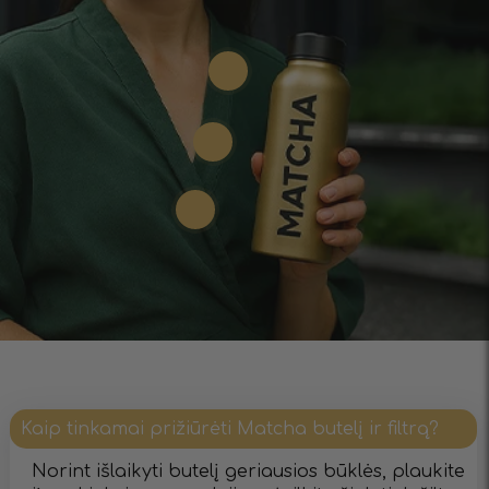
Kaip tinkamai prižiūrėti Matcha butelį ir filtrą?
Norint išlaikyti butelį geriausios būklės, plaukite