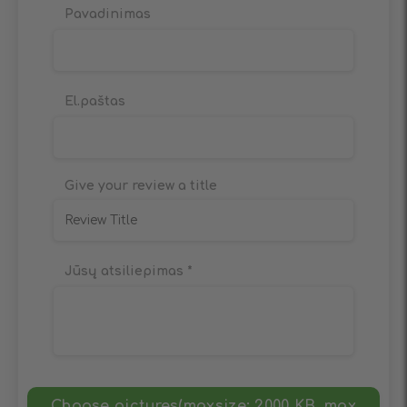
Pavadinimas
El.paštas
Give your review a title
Jūsų atsiliepimas
*
Choose pictures(maxsize: 2000 KB, max