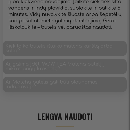
jį po kiekvieno naudojimo. Įpilkite šiek tiek šilto
vandens ir indų ploviklio, suplakite ir palikite 5
minutes. Vidų nuvalykite šluoste arba šepetėliu,
kad pašalintumėte galimą dumblėjimą. Gerai
išskalaukite – butelis vėl paruoštas naudoti.
Kiek laiko butelis išlaiko matcha karštą arba
šaltą?
Ar galima įdėti WOW TEA Matcha butelį į
mikrobangų krosnelę?
Ar Matcha butelis gali būti plaunamas
indaplovėje?
LENGVA NAUDOTI