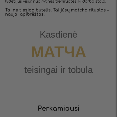
lydėti jus visur, nuo rytinės treniruotės iki darbo stalo.
Tai ne tiesiog butelis. Tai jūsų matcha ritualas –
naujai apibrėžtas.
Kasdienė
МАТЧА
teisingai ir tobula
Perkamiausi