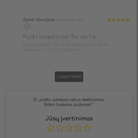
Zane Vancāne
Matcha Butelis
Įvertinimas:
5
iš 5
Puiki investicija! Tai ne tik ...
Puiki investicija! Tai ne tik butelis, bet ir tikras
aksesuaras mačos mėgėjams.
Load more
El. pašto adresas nebus skelbiamas.
Būtini laukeliai pažymėti
*
Jūsų įvertinimas