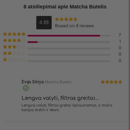
8 atsiliepimai apie
Matcha Butelis
4.88
Įvertinimas:
Based on 8 reviews
4.88
iš 5
7
Įvertinimas:
1
5
iš 5
Įvertinimas:
0
4
iš 5
Įvertinimas:
0
3
iš 5
Įvertinimas:
0
2
iš
Įvertinimas:
5
1
iš
5
Evija Siliņa
Matcha Butelis
Įvertinimas:
5
iš 5
Lengva valyti, filtras greitai...
Lengva valyti, filtras greitai išplaunamas, o mača
tampa švelni ir skani.