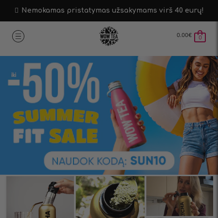
Nemokamas pristatymas užsakymams virš 40 eurų!
0.00
€
0