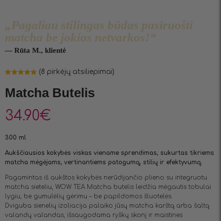
„Pagaliau stilingas būdas pasiruošti
matcha be jokios netvarkos!“
— Rūta M., klientė
(
8
pirkėjų atsiliepimai)
Įvertinimas:
8
4.88
iš 5
Matcha Butelis
(viso
įvertinimų:
)
34.90
€
300 ml
Aukščiausios kokybės viskas viename sprendimas, sukurtas tikriems
matcha mėgėjams, vertinantiems patogumą, stilių ir efektyvumą.
Pagamintas iš aukštos kokybės nerūdijančio plieno su integruotu
matcha sieteliu, WOW TEA Matcha butelis leidžia mėgautis tobulai
lygiu, be gumulėlių gėrimu – be papildomos šluotelės.
Dviguba sienelių izoliacija palaiko jūsų matcha karštą arba šaltą
valandų valandas, išsaugodama ryškų skonį ir maistines