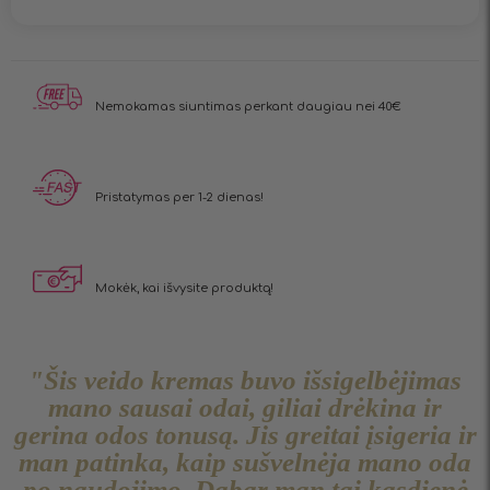
Nemokamas siuntimas
perkant daugiau nei 40€
Pristatymas
per 1-2 dienas!
Mokėk, kai
išvysite produktą!
"Šis veido kremas buvo išsigelbėjimas
mano sausai odai, giliai drėkina ir
gerina odos tonusą. Jis greitai įsigeria ir
man patinka, kaip sušvelnėja mano oda
po naudojimo. Dabar man tai kasdienė