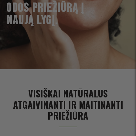
ODOS PRIEŽIŪRĄ Į
NAUJĄ LYGĮ.
VISIŠKAI NATŪRALUS
ATGAIVINANTI IR MAITINANTI
PRIEŽIŪRA