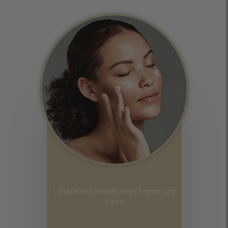
Užtepkite nedidelį kiekį kremo ant
odos