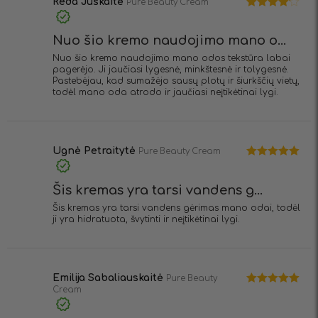
Reda Juškaitė
Pure Beauty Cream
Įvertinimas:
4
iš 5
Nuo šio kremo naudojimo mano o...
Nuo šio kremo naudojimo mano odos tekstūra labai
pagerėjo. Ji jaučiasi lygesnė, minkštesnė ir tolygesnė.
Pastebėjau, kad sumažėjo sausų plotų ir šiurkščių vietų,
todėl mano oda atrodo ir jaučiasi neįtikėtinai lygi.
Ugnė Petraitytė
Pure Beauty Cream
Įvertinimas:
5
iš 5
Šis kremas yra tarsi vandens g...
Šis kremas yra tarsi vandens gėrimas mano odai, todėl
ji yra hidratuota, švytinti ir neįtikėtinai lygi.
Emilija Sabaliauskaitė
Pure Beauty
Cream
Įvertinimas:
5
iš 5