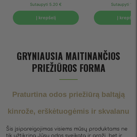
Sutaupyti
5.20 €
Sutaupyti
17.
Į krepšelį
Į krepšelį
GRYNIAUSIA MAITINANČIOS
PRIEŽIŪROS FORMA
Praturtina odos priežiūrą baltąją
kinrože, erškėtuogėmis ir skvalanu
Šis įsipareigojimas visiems mūsų produktams ne
tik užtikrina Jūsų odos sveikatą ir grožį, bet ir