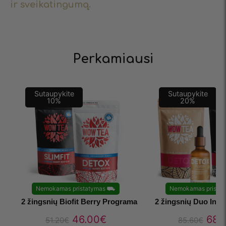
ir sveikatingumą.
Perkamiausi
Sutaupykite
Sutaupykite
10
%
20
%
Nemokamas pristatymas
⛟
Nemokamas pristat
2 žingsnių Biofit Berry Programa
2 žingsnių Duo Inf
46.00
€
68.
51.20
€
85.60
€