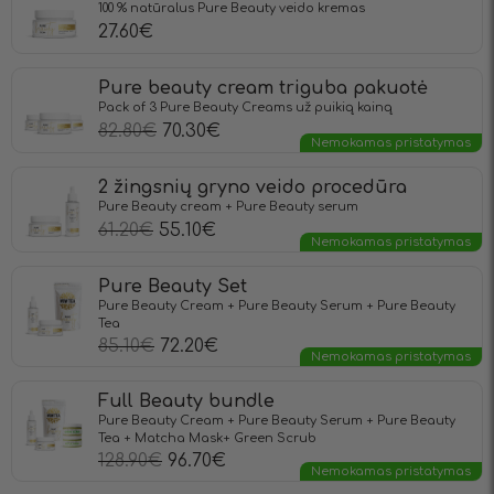
100 % natūralus Pure Beauty veido kremas
27.60
€
Pure beauty cream triguba pakuotė
Pack of 3 Pure Beauty Creams už puikią kainą
82.80
€
70.30
€
Nemokamas pristatymas
2 žingsnių gryno veido procedūra
Pure Beauty cream + Pure Beauty serum
61.20
€
55.10
€
Nemokamas pristatymas
Pure Beauty Set
Pure Beauty Cream + Pure Beauty Serum + Pure Beauty
Tea
85.10
€
72.20
€
Nemokamas pristatymas
Full Beauty bundle
Pure Beauty Cream + Pure Beauty Serum + Pure Beauty
Tea + Matcha Mask+ Green Scrub
128.90
€
96.70
€
Nemokamas pristatymas