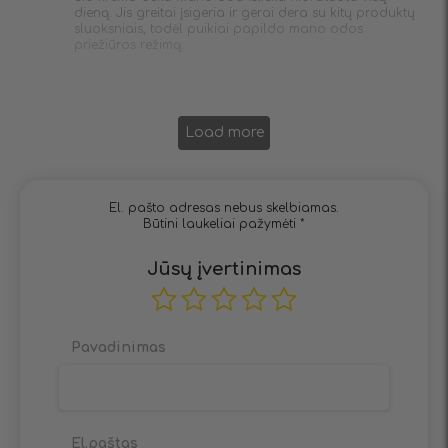
dieną. Jis greitai įsigeria ir gerai dera su kitų produktų
sluoksniais, todėl puikiai papildo mano odos
priežiūros režimą.
Load more
El. pašto adresas nebus skelbiamas.
Būtini laukeliai pažymėti
*
Jūsų įvertinimas
Pavadinimas
El.paštas