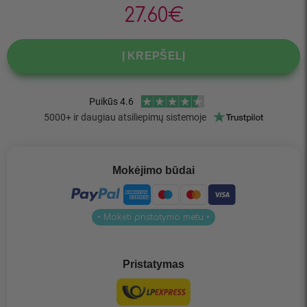
27.60
€
Į KREPŠELĮ
Mokėjimo būdai
• Mokėti pristatymo metu •
Pristatymas