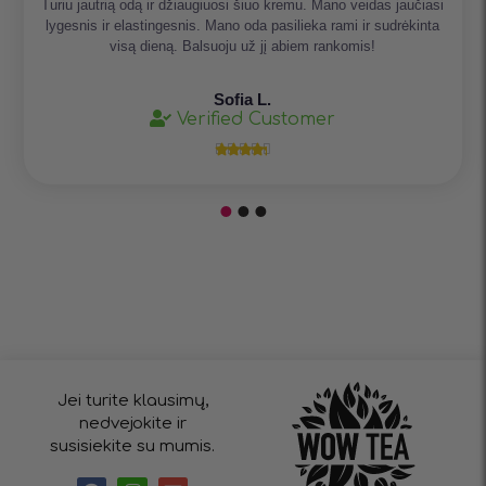
Turiu jautrią odą ir džiaugiuosi šiuo kremu. Mano veidas jaučiasi
lygesnis ir elastingesnis. Mano oda pasilieka rami ir sudrėkinta
visą dieną. Balsuoju už jį abiem rankomis!
Sofia L.
Verified Customer





Jei turite klausimų,
nedvejokite ir
susisiekite su mumis.