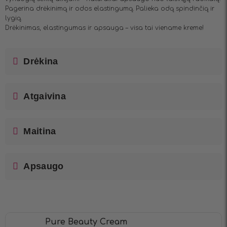
Pagerina drėkinimą ir odos elastingumą. Palieka odą spindinčią ir
lygią.
Drėkinimas, elastingumas ir apsauga – visa tai viename kreme!
Drėkina
Atgaivina
Maitina
Apsaugo
Pure Beauty Cream