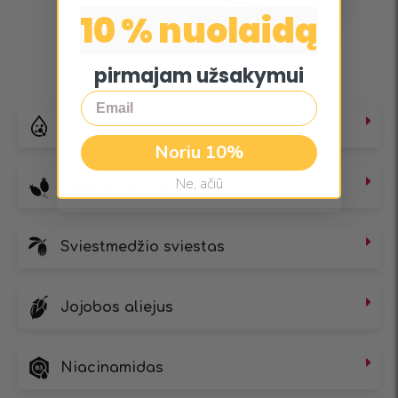
10 % nuolaidą
pirmajam užsakymui
Email
Retinalis
Noriu 10%
Ne, ačiū
Erškėtuogių aliejus
Sviestmedžio sviestas
Jojobos aliejus
Niacinamidas