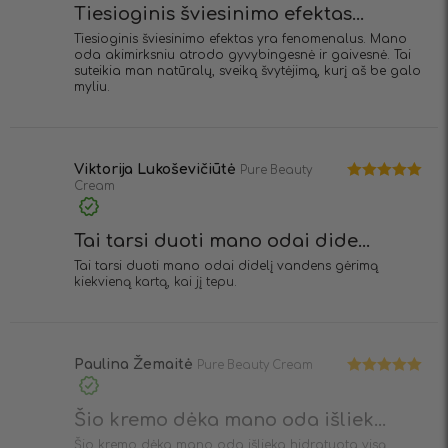
Tiesioginis šviesinimo efektas...
Tiesioginis šviesinimo efektas yra fenomenalus. Mano
oda akimirksniu atrodo gyvybingesnė ir gaivesnė. Tai
suteikia man natūralų, sveiką švytėjimą, kurį aš be galo
myliu.
Viktorija Lukoševičiūtė
Pure Beauty
Cream
Įvertinimas:
5
iš 5
Tai tarsi duoti mano odai dide...
Tai tarsi duoti mano odai didelį vandens gėrimą
kiekvieną kartą, kai jį tepu.
Paulina Žemaitė
Pure Beauty Cream
Įvertinimas:
5
iš 5
Šio kremo dėka mano oda išliek...
Šio kremo dėka mano oda išlieka hidratuota visą