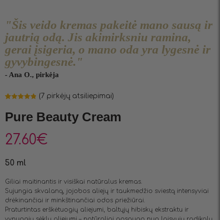
"Šis veido kremas pakeitė mano sausą ir
jautrią odą. Jis akimirksniu ramina,
gerai įsigeria, o mano oda yra lygesnė ir
gyvybingesnė."
- Ana O., pirkėja
(
7
pirkėjų atsiliepimai)
Įvertinimas:
7
4.86
iš 5
Pure Beauty Cream
(viso
įvertinimų:
)
27.60
€
50 ml
Giliai maitinantis ir visiškai natūralus kremas.
Sujungia skvalaną, jojobos aliejų ir taukmedžio sviestą intensyviai
drėkinančiai ir minkštinančiai odos priežiūrai.
Praturtintas erškėtuogių aliejumi, baltųjų hibiskų ekstraktu ir
vynuogių sėklų aliejumi – natūraliai apsaugo nuo laisvųjų radikalų.