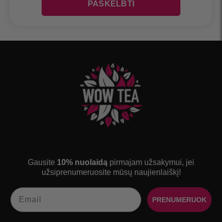
Gausite
10% nuolaidą
pirmajam užsakymui, jei
užsiprenumeruosite mūsų naujienlaiškį!
Email
PRENUMERUOK