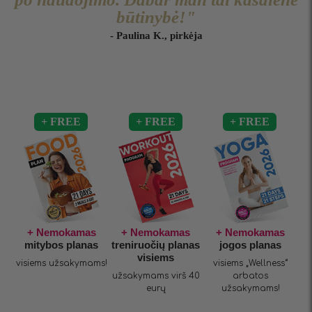
būtinybė!"
- Paulina K., pirkėja
+ Nemokamas
+ Nemokamas
+ Nemokamas
mitybos planas
treniruočių planas
jogos planas
visiems
visiems užsakymams!
visiems „Wellness“
užsakymams virš 40
arbatos
eurų
užsakymams!