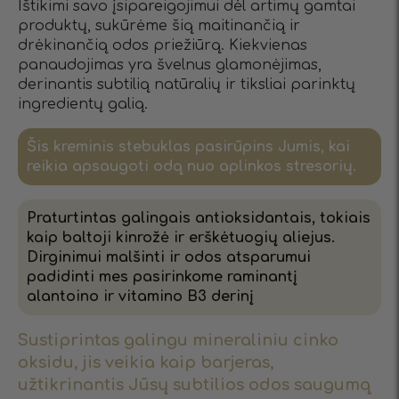
Ištikimi savo įsipareigojimui dėl artimų gamtai
produktų, sukūrėme šią maitinančią ir
drėkinančią odos priežiūrą. Kiekvienas
panaudojimas yra švelnus glamonėjimas,
derinantis subtilią natūralių ir tiksliai parinktų
ingredientų galią.
Šis kreminis stebuklas pasirūpins Jumis, kai
reikia apsaugoti odą nuo aplinkos stresorių.
Praturtintas galingais antioksidantais, tokiais
kaip baltoji kinrožė ir erškėtuogių aliejus.
Dirginimui malšinti ir odos atsparumui
padidinti mes pasirinkome raminantį
alantoino ir vitamino B3 derinį
Sustiprintas galingu mineraliniu cinko
oksidu, jis veikia kaip barjeras,
užtikrinantis Jūsų subtilios odos saugumą