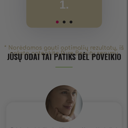
1.
* Norėdamos gauti optimalių rezultatų, iš
anksto patepkite Pure Beauty serumu
JŪSŲ ODAI TAI PATIKS DĖL POVEIKIO