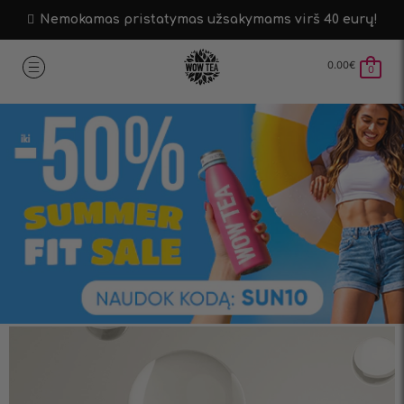
Nemokamas pristatymas užsakymams virš 40 eurų!
0.00
€
0