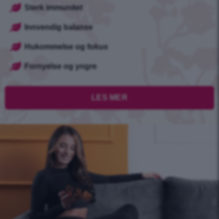
Sterk immunitet
Innvendig balanse
Hukommelse og fokus
Fornyelse og yngre
LES MER