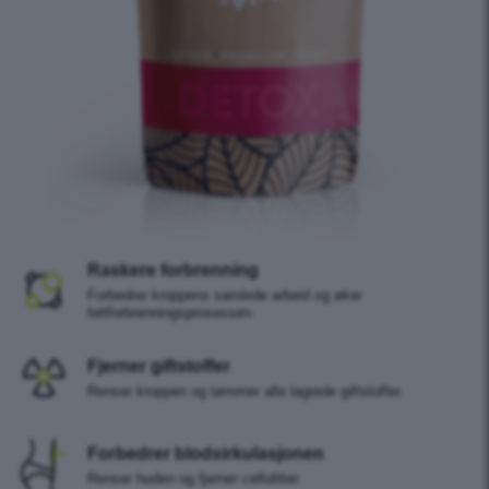
Raskere forbrenning
Forbedrer kroppens samlede arbeid og øker
fettforbrenningsprosessen.
Fjerner giftstoffer
Renser kroppen og tømmer alle lagrede giftstoffer.
Forbedrer blodsirkulasjonen
Renser huden og fjerner cellulitter.