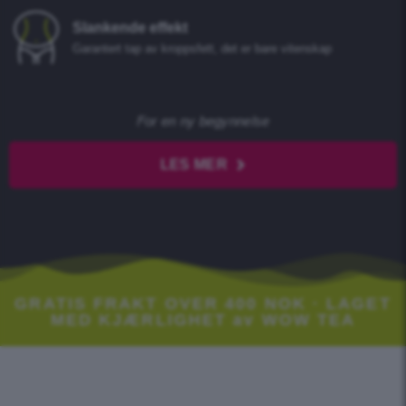
Slankende effekt
Garantert tap av kroppsfett, det er bare vitenskap
For en ny begynnelse
LES MER
GRATIS FRAKT OVER 400 NOK · LAGET
MED KJÆRLIGHET av WOW TEA