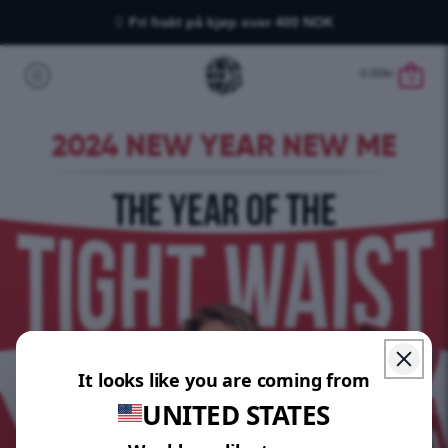
Fri frakt på kjøp over 400 NOK
0.00
kr
0