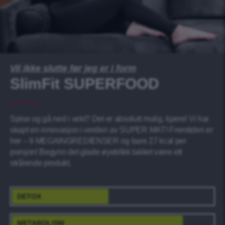
Vil ikke slutte før jeg er i form
SlimFit SUPERFOOD
Spise og gå ned i vekt? Det er absolutt mulig, kjære! Vi har
skapt en innovasjon i verden av SUPER MAT! Fremtiden er
her – 9 MEGAINGREDIENSER og bare 27 kcal per
porsjon! Begynn det glade øyeblikk takket være ett
strålende produkt.
DETOX
METABOLISM