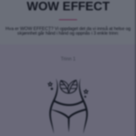
WOW EFFECT
Hva er WOW EFFECT? Vi oppdaget det da vi innså at helse og
skjønnhet går hånd i hånd og oppnås i 3 enkle trinn:
Trinn 1