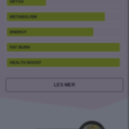
DETOX
METABOLISM
ENERGY
FAT BURN
HEALTH BOOST
LES MER