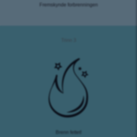
Fremskynde forbrenningen
Trinn 3
Brenn fettet!