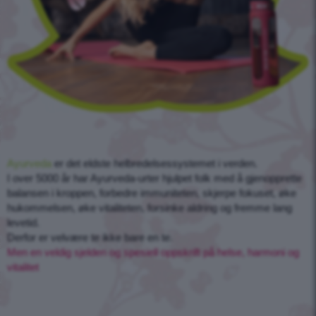
Ayurveda
er det eldste helbredelsessystemet i verden.
I over 5000 år har Ayurveda-urter hjulpet folk med å gjenopprette
balansen i kroppen, forbedre immuniteten, skjerpe fokuset, øke
hukommelsen, øke vitaliteten, forsinke aldring og fremme lang
levetid.
Derfor er velvære te ikke bare en te.
Men en veldig sjelden og spesiell oppskrift på helse, harmoni og
vitalitet