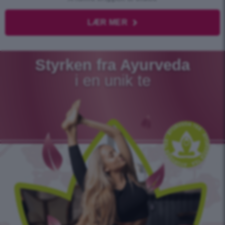
LÆR MER
Styrken fra Ayurveda
i en unik te