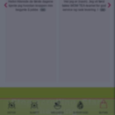
Hello! Allerede de første dagene
Hei jeg er (navn). Jeg vil først
kjente jeg hvordan kroppen min
takke WOW TEA-teamet for god
begynte å jobbe
•••
service og rask levering. I
•••
Stop scrolling. Start
changing!
DETOX
SLIMFIT
WELLNESS
SUPERFOOD
BUTIKK