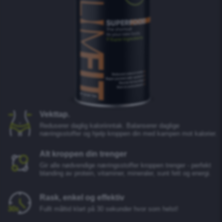
Vekttap.
Reduserer daglig kaloriinntak. Balanserer daglige
næringsstoffer og hjelp kroppen din med kampen mot kalorier.
Alt kroppen din trenger
Gir alle nødvendige næringsstoffer kroppen trenger - perfekt
blanding av protein, vitaminer, mineraler, sunt fett og energi.
Rask, enkel og effektiv
Fullt måltid klart på 30 sekunder hvor som helst!