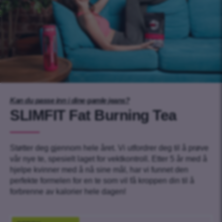
Kan du passe inn i dine gamle jeans?
SLIMFIT Fat Burning Tea
Støtter deg gjennom hele året. Vi utfordrer deg til å prøve
vår nye te, spesielt laget for vektkontroll. Etter 5 år med å
hjelpe kvinner med å nå sine mål, har vi funnet den
perfekte formelen for en te som vil få kroppen din til å
forbrenne av kalorier hele dagen!