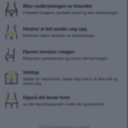
Øker nedbrytningen av fettceller
Forbedrer kroppens samlede arbeid og øker forbrenningen.
Hindrer at fett samler seg opp.
Blokkerer videre dannelse av fettavleiringer.
Fjerner hevelse i magen
Reduserer vannretensjon og svever dermed magen.
Vekttap
Hjelper for vektkontroll, hjelper deg med å nå dine mål og
slanke deg.
Oppnå din beste form
og føle deg eksepsjonell i huden din og jeansene!
Å forme kroppen er enkelt