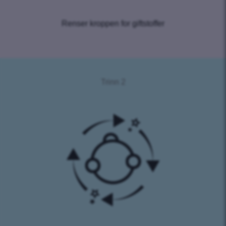
Renser kroppen for giftstoffer
Trinn 2