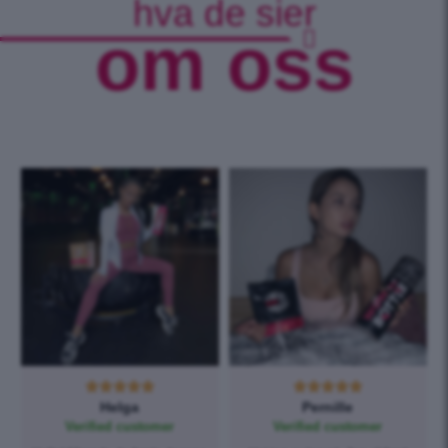
hva de sier
om oss










Helga
Pernille
Verified customer
Verified customer