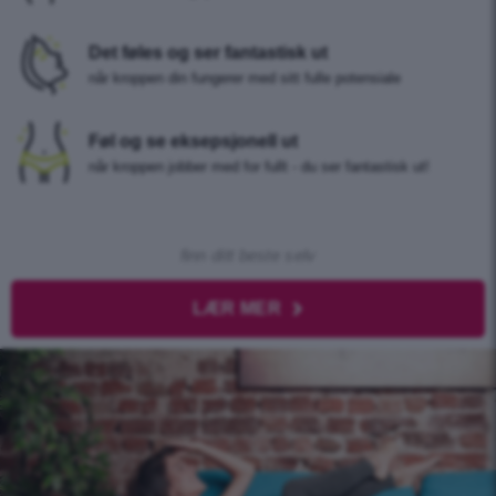
Det føles og ser fantastisk ut
når kroppen din fungerer med sitt fulle potensiale
Føl og se eksepsjonell ut
når kroppen jobber med for fullt - du ser fantastisk ut!
finn ditt beste selv
LÆR MER