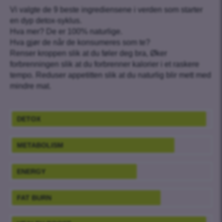
Vi valgte de 9 beste ingrediensene i verden som starter
en dyp detox-syklus.
Hva mer? De er 100% naturlige.
Hva gjør de når de konsumeres som te?
Renser kroppen slik at du føler deg bra, Øker
forbrenningen slik at du forbrenner kalorier i et raskere
tempo. Reduser appetitten slik at du naturlig blir mett med
mindre mat.
DETOX
METABOLISM
ENERGY
FAT BURN