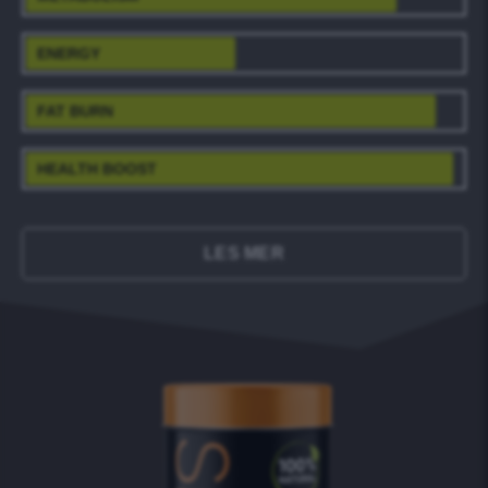
ENERGY
FAT BURN
HEALTH BOOST
LES MER