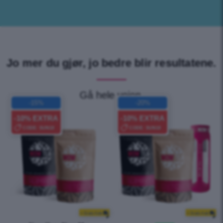
Jo mer du gjør, jo bedre blir resultatene.
Gå hele veien.
-15%
-20%
-10% EXTRA
-10% EXTRA
CODE:
SUN10
CODE:
SUN10
+ Gratis frakt
+ Gratis frakt