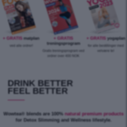
+ GRATIS
matplan
+ GRATIS
+ GRATIS
yogaplan
treningsprogram
ved alle ordrer!
for alle bestillinger med
Gratis treningsprogram ved
velvære te!
ordrer over 400 NOK
DRINK BETTER
FEEL BETTER
Wowtea® blends are 100%
natural premium products
for Detox Slimming and Wellness lifestyle.