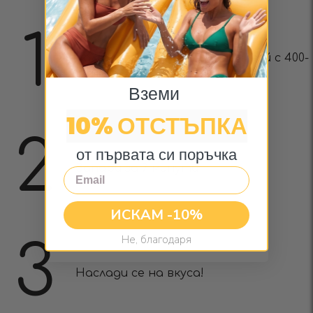
1
Залей 7 гр (1 супена лъжица) чай с 400-
500 мл гореща вода
Вземи
10% ОТСТЪПКА
2
от първата си поръчка
Запари за 7 минути
Email
ИСКАМ -10%
Не, благодаря
3
Наслади се на вкуса!