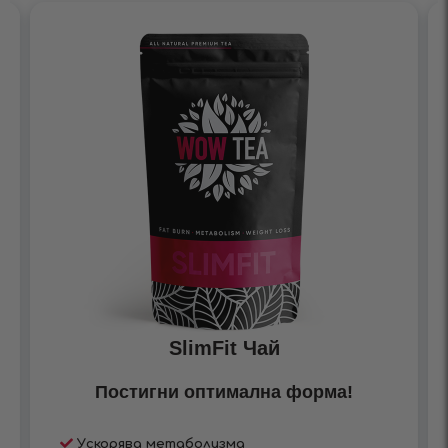
SlimFit Чай
Постигни оптимална форма!
Ускорява метаболизма