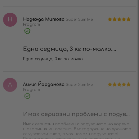
Н
Надежда Митова
Super Slim Me
Program
Оценено на
5
от 5
Verified
Purchase
Една седмица, 3 кг по-малко....
Една седмица, 3 кг по-малко.
Л
Лилия Йорданова
Super Slim Me
Program
Оценено на
5
от 5
Verified
Purchase
Имах сериозни проблеми с подув...
Имах сериозни проблеми с подуването на корема
и огромния ми апетит. Благодарение на храната
се чувствам сита, а чая намали подуването!
Програмата е страхотна и я препорчвам на