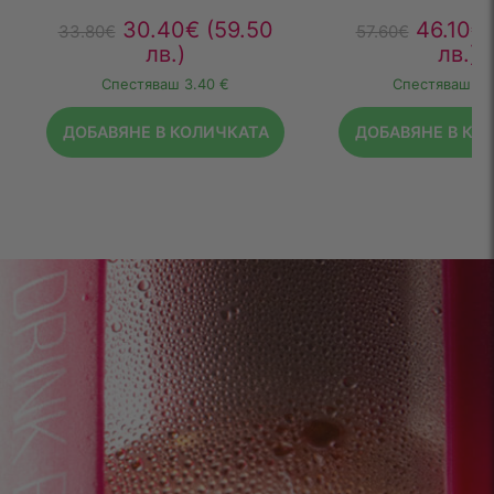
30.40
€
(59.50
46.10
€
33.80
€
57.60
€
лв.)
лв.)
Спестяваш
3.40 €
Спестяваш
11
ДОБАВЯНЕ В КОЛИЧКАТА
ДОБАВЯНЕ В КО