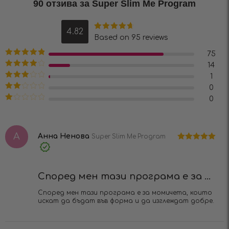
90 отзива за
Super Slim Me Program
4.82
Оценено на
Based on 95 reviews
4.82
от 5
75
Оценено на
14
5
от 5
Оценено
1
на
4
от 5
Оценено
0
на
3
от
Оценено
0
5
на
2
Оценено
от 5
на
1
от
А
5
Анна Ненова
Super Slim Me Program
Оценено на
Verified
5
от 5
Purchase
Според мен тази програма е за ...
Според мен тази програма е за момичета, които
искат да бъдат във форма и да изглеждат добре.