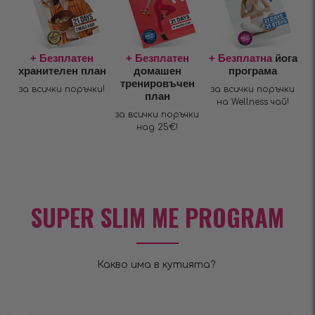
+ Безплатен
+ Безплатен
+ Безплатна
йога
хранителен план
домашен
програма
тренировъчен
за всички поръчки!
за всички поръчки
план
на Wellness чай!
за всички поръчки
над 25€!
SUPER SLIM ME PROGRAM
Какво има в кутията?