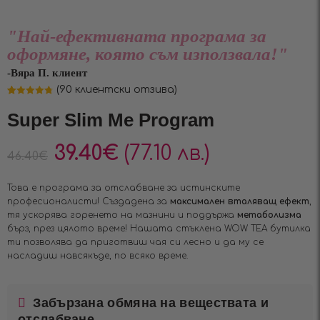
"Най-ефективната програма за
оформяне, която съм използвала!"
-Вяра П. клиент
(
90
клиентски отзива)
Оценен
90
4.82
от 5,
Super Slim Me Program
базирано на
потребителски
оценки
39.40
€
(77.10 лв.)
46.40
€
Това е програма за отслабване за истинските
професионалисти! Създадена за
максимален вталяващ ефект
,
тя ускорява горенето на мазнини и поддържа
метаболизма
бърз, през цялото време! Нашата стъклена WOW TEA бутилка
ти позволява да приготвиш чая си лесно и да му се
насладиш навсякъде, по всяко време.
Забързана обмяна на веществата и
отслабване