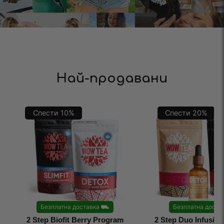
Най-продавани
Спести
10
%
Спести
20
%
Безплатна доставка
⛟
Безплатна доста
2 Step Biofit Berry Program
2 Step Duo Infusio