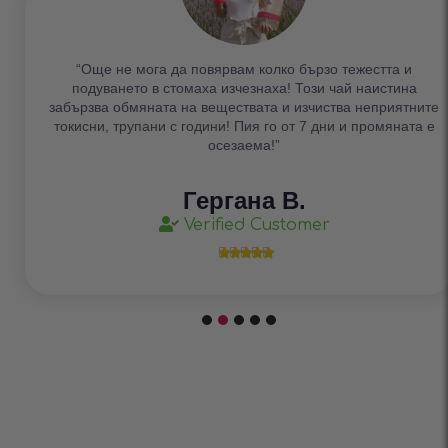
“Още не мога да повярвам колко бързо тежестта и
подуването в стомаха изчезнаха! Този чай наистина
забързва обмяната на веществата и изчиства неприятните
токисни, трупани с години! Пия го от 7 дни и промяната е
осезаема!”
Гергана В.
Verified Customer




