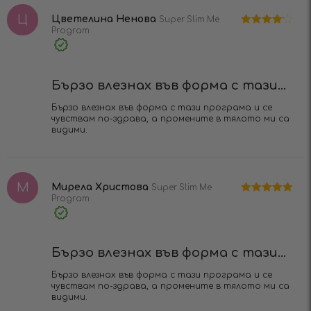
Ц
Цветелина Ненова
Super Slim Me
Program
Оценено
на
4
от 5
Verified
Purchase
Бързо влезнах във форма с тази...
Бързо влезнах във форма с тази програма и се
чувствам по-здрава, а промените в тялото ми са
видими.
М
Мирела Христова
Super Slim Me
Program
Оценено на
5
от 5
Verified
Purchase
Бързо влезнах във форма с тази...
Бързо влезнах във форма с тази програма и се
чувствам по-здрава, а промените в тялото ми са
видими.