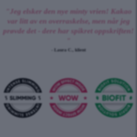
"Jeg elsker den nye minty vrien! Kakao
var litt av en overraskelse, men når jeg
prøvde det - dere har spikret oppskriften!
"
- Laura C., klient