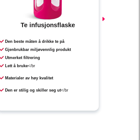
Te infusjonsflaske
Den beste måten å drikke te på
Dyp natur
Gjenbrukbar miljøvennlig produkt
Eliminer
Utmerket filtrering
9 Ekstra 
Lett å bruke
</br
Antioks
Materialer av høy kvalitet
Forskyn
Den er stilig og skiller seg ut
</br
21-dager