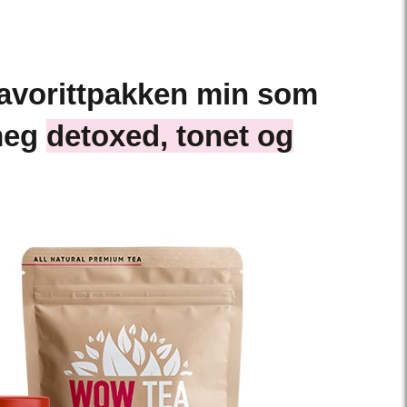
favorittpakken min som
meg
detoxed, tonet og