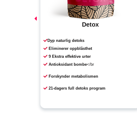
e
Detox
Dyp naturlig detoks
Eliminerer oppblåsthet
9 Ekstra effektive urter
Antioksidant bombe
</br
Forskynder metabolismen
21-dagers full detoks program