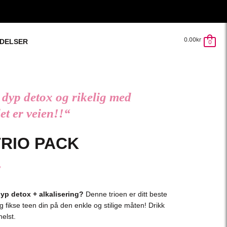
0.00
kr
DELSER
0
 dyp detox og rikelig med
et er veien!!“
RIO PACK
r
yp detox + alkalisering?
Denne trioen er ditt beste
fikse teen din på den enkle og stilige måten! Drikk
elst.