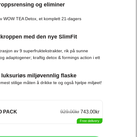
roppsrensing og eliminer
av WOW TEA Detox, et komplett 21-dagers
 kroppen med den nye SlimFit
rasjon av 9 superfruktekstrakter, rik på sunne
 og adaptogener; kraftig detox & formings action i ett
luksuriøs miljøvennlig flaske
mest stilige måten å drikke te og også hjelpe miljøet!
O PACK
929.00
kr
743.00
kr
Free delivery