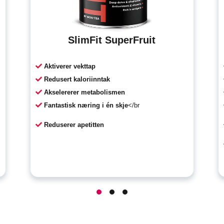
SlimFit SuperFruit
Aktiverer vekttap
Redusert kaloriinntak
Akselererer metabolismen
Fantastisk næring i én skje
</br
Reduserer apetitten