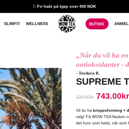
Fri frakt på kjøp over 400 NOK
SLIMFIT
WELLNESS
ANMEL
BUTIKK
„Når du vil ha en
antioksidanter - d
- Teodora B.
SUPREME T
743.00
k
929.00
kr
Vil du ha
kroppsforming + d
valg! Få WOW TEA flasken og 
det hvor som helst, når som h