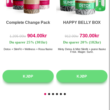
Complete Change Pack
HAPPY BELLY BOX
904.00
kr
730.00
kr
1,205.00
kr
912.00
kr
Du sparer 25% (301kr)
Du sparer 20% (182kr)
Detox + SlimFit + Wellness + Rosa flaske
Minty Detox & Mint Slimfit + grønn flaske
Frisk. Mager. Sunn.
KJØP
KJØP