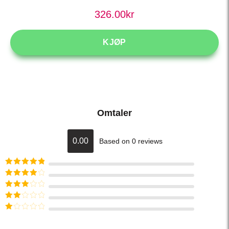
326.00
kr
KJØP
Omtaler
0.00
Based on 0 reviews
Vurdert
5
av
5
Vurdert
4
av 5
Vurdert
3
av 5
Vurdert
2
av
Vurdert
5
1