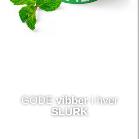
GODE
vibber
i hver
SLURK