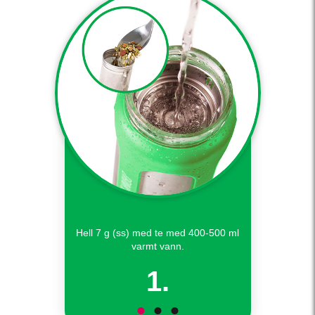
Hell 7 g (ss) med te med 400-500 ml
varmt vann.
1.