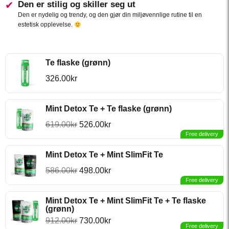
Den er stilig og skiller seg ut
Den er nydelig og trendy, og den gjør din miljøvennlige rutine til en
estetisk opplevelse.
Te flaske (grønn)
326.00
kr
Mint Detox Te + Te flaske (grønn)
619.00
kr
526.00
kr
Free delivery
Mint Detox Te + Mint SlimFit Te
586.00
kr
498.00
kr
Free delivery
Mint Detox Te + Mint SlimFit Te + Te flaske
(grønn)
912.00
kr
730.00
kr
Free delivery