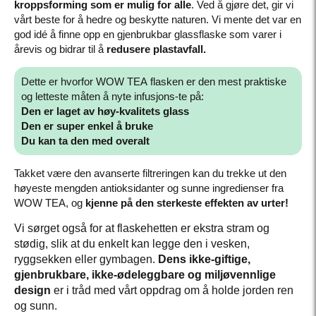
kroppsforming som er mulig for alle
. Ved å gjøre det, gir vi
vårt beste for å hedre og beskytte naturen. Vi mente det var en
god idé å finne opp en gjenbrukbar glassflaske som varer i
årevis og bidrar til å
redusere plastavfall.
Dette er hvorfor WOW TEA flasken er den mest praktiske
og letteste måten å nyte infusjons-te på:
Den er laget av høy-kvalitets glass
Den er super enkel å bruke
Du kan ta den med overalt
Takket være den avanserte filtreringen kan du trekke ut den
høyeste mengden antioksidanter og sunne ingredienser fra
WOW TEA, og
kjenne
på den sterkeste effekten av urter!
Vi sørget også for at flaskehetten er ekstra stram og
stødig, slik at du enkelt kan legge den i vesken,
ryggsekken eller gymbagen.
Dens ikke-giftige,
gjenbrukbare, ikke-ødeleggbare og miljøvennlige
design
er i tråd med vårt oppdrag om å holde jorden ren
og sunn.