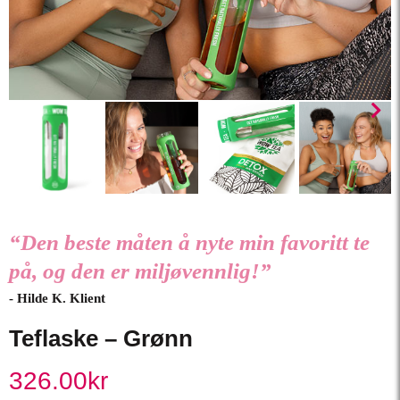
“Den beste måten å nyte min favoritt te
på, og den er miljøvennlig!”
- Hilde K. Klient
Teflaske – Grønn
326.00
kr