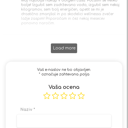
Moj najboljši nakup v dolgem času. Počutim se veliko
bolje! Izgubil sem zadrževano vodo, izgubil sem nekaj
kilogramov, sem bolj energičen, apetit se mi je
drastično zmanjšal in po skodelici wellnessa zvečer
lažje zaspim! Priporočam in čez nekaj mesecev
ponovno naročim.
Load more
Vaš e-naslov ne bo objavljen.
*
označuje zahtevana polja
Vaša ocena
Naziv
*