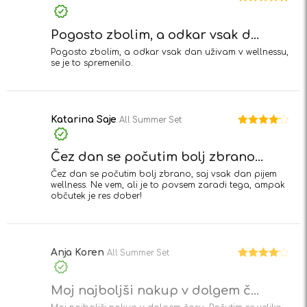
Ocenjeno
5
od 5
Pogosto zbolim, a odkar vsak d...
Pogosto zbolim, a odkar vsak dan uživam v wellnessu,
se je to spremenilo.
Katarina Saje
All Summer Set
Ocenjeno
4
od 5
Čez dan se počutim bolj zbrano...
Čez dan se počutim bolj zbrano, saj vsak dan pijem
wellness. Ne vem, ali je to povsem zaradi tega, ampak
občutek je res dober!
Anja Koren
All Summer Set
Ocenjeno
4
od 5
Moj najboljši nakup v dolgem č...