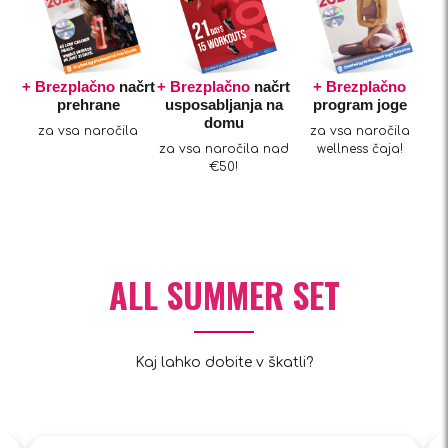
+ Brezplačno
načrt
+ Brezplačno
načrt
+ Brezplačno
prehrane
usposabljanja na
program joge
domu
za vsa naročila
za vsa naročila
za vsa naročila nad
wellness čaja!
€50!
ALL SUMMER SET
Kaj lahko dobite v škatli?