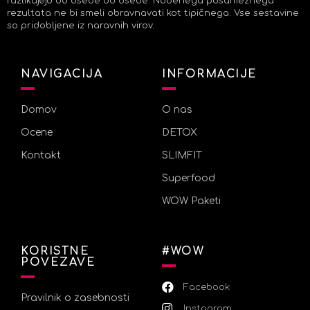
razlikujejo od osebe do osebe. Nobenega posameznega
rezultata ne bi smeli obravnavati kot tipičnega. Vse sestavine
so pridobljene iz naravnih virov.
NAVIGACIJA
INFORMACIJE
Domov
O nas
Ocene
DETOX
Kontakt
SLIMFIT
Superfood
WOW Paketi
KORISTNE
#WOW
POVEZAVE
Facebook
Pravilnik o zasebnosti
Instagram