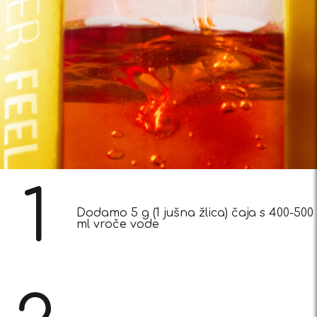
1
Dodamo 5 g (1 jušna žlica) čaja s 400-500
ml vroče vode