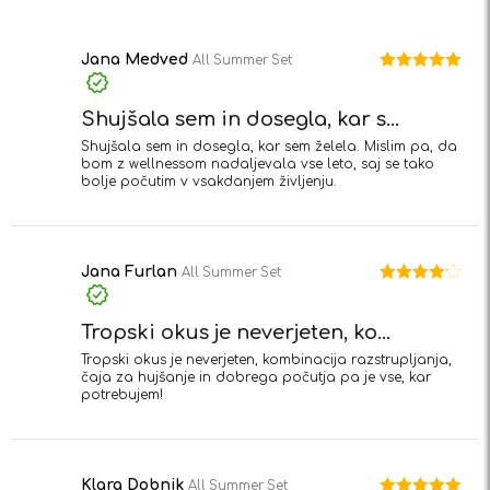
5
1
od
5
Jana Medved
All Summer Set
Ocenjeno
5
od 5
Shujšala sem in dosegla, kar s...
Shujšala sem in dosegla, kar sem želela. Mislim pa, da
bom z wellnessom nadaljevala vse leto, saj se tako
bolje počutim v vsakdanjem življenju.
Jana Furlan
All Summer Set
Ocenjeno
4
od 5
Tropski okus je neverjeten, ko...
Tropski okus je neverjeten, kombinacija razstrupljanja,
čaja za hujšanje in dobrega počutja pa je vse, kar
potrebujem!
Klara Dobnik
All Summer Set