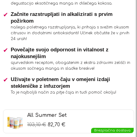
degustacijo eksotičnega manga in dišečega kokosa.
Začnite razstrupljati in alkalizirati s prvim
požirkom
našega poletnega razstrupljanja, ki prihaja s svežim okusom
citrusov in dodatnimi antioksidanti! Učinek občutite že v prvih
24 urah!
Povečajte svojo odpornost in vitalnost z
najokusnejšim
ajurvedskim receptom, obogatenim z ekstra zdravimi zelišči in
okusom sočnega manga in sladke breskve!
Uživajte v poletnem čaju v omejeni izdaji
stekleničke z infuzorjem
To je najboljši način za pitje čaja in tudi pomoč okolju!
All Summer Set
103,10
€
82,70
€
Brezplačna dostava