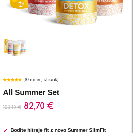
(
10
mnenj strank)
Ocenjeno z
10
4.60
od 5 na
All Summer Set
podlagi
ocene
strank
82,70
€
103,10
€
Bodite hitreje fit z novo Summer SlimFit