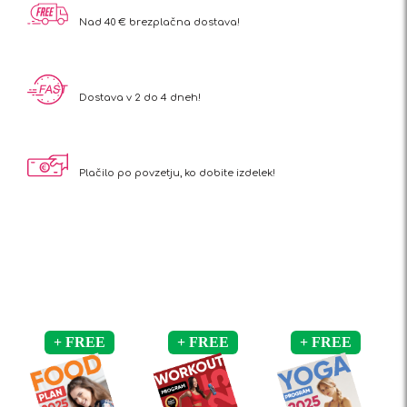
Nad 40 €
brezplačna dostava!
Dostava v
2 do 4 dneh!
Plačilo po povzetju,
ko dobite izdelek!