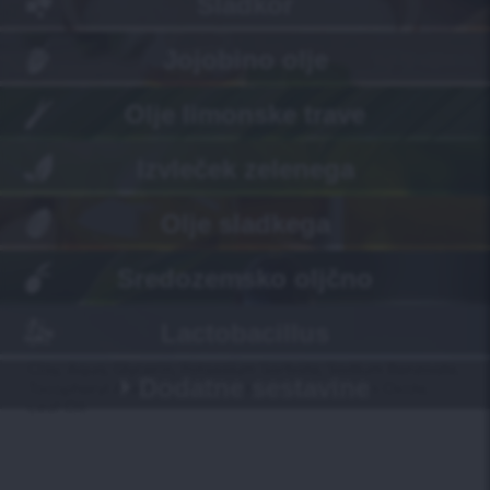
Sladkor
Jojobino olje
Olje limonske trave
Izvleček zelenega
čaja
Olje sladkega
mandlja
Sredozemsko oljčno
olje
Lactobacillus
ferment
Dodatne sestavine