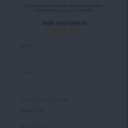
Vaša e-mailová adresa nebude zverejnená.
Vyžadované polia sú označené
*
Vaše hodnotenie
Meno
*
E-mail
*
Give your review a title
Vaša recenzia
*