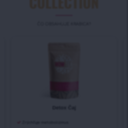
COLLECTION
ČO OBSAHUJE KRABICA?
Detox Čaj
Zrýchľuje metabolizmus