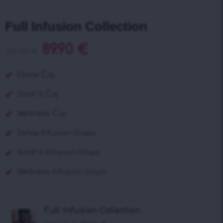
Full Infusion Collection
89.90
€
128.40
€
Detox Čaj
SlimFit Čaj
Wellness Čaj
Detox Infusion Drops
SlimFit Infusion Drops
Wellness Infusion Drops
Full Infusion Collection