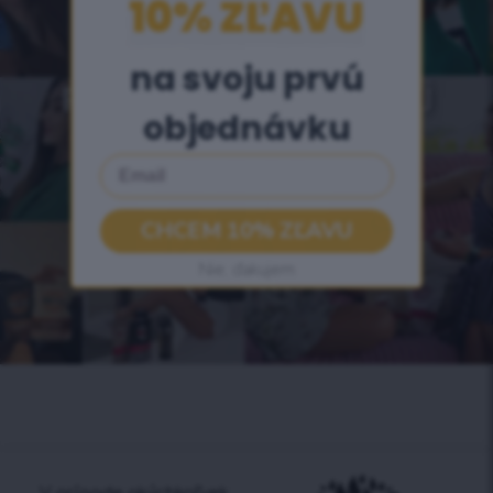
10% ZĽAVU​
3 000 000+
na svoju prvú
predaných čajov v celej
objednávku
Európe
Email
CHCEM 10% ZĽAVU
Nie, ďakujem