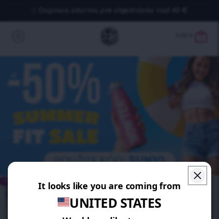
Doprava zdarma pre objednávky nad 40 €
0.00
€
0
UŠETRÍTE 30%