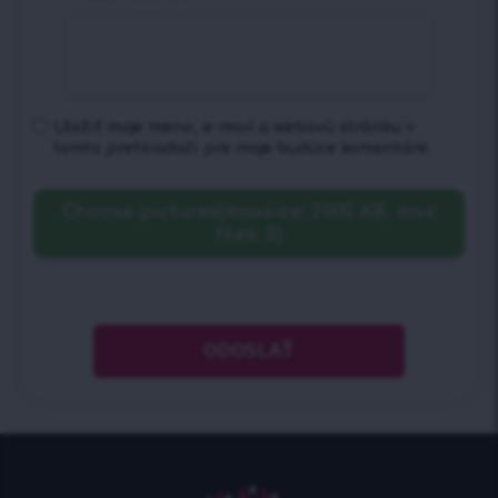
Uložiť moje meno, e-mail a webovú stránku v
tomto prehliadači pre moje budúce komentáre.
Choose pictures(maxsize: 2000 KB, max
files: 5)