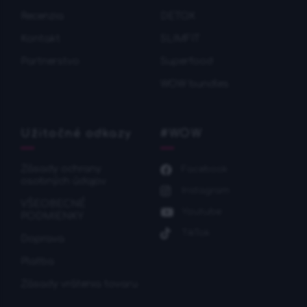
Recenzia
DETOX
Kontakt
SLIMFIT
Partnerstvo
Superfood
WOW bundles
Užitočné odkazy
#WOW
Zásady ochrany
Facebook
osobných údajov
Instagram
VŠEOBECNÉ
Youtube
PODMIENKY
TikTok
Doprava
Platba
Zásady vrátenia tovaru