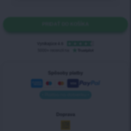
PRIDAŤ DO KOŠÍKA
Spôsoby platby
• Platba na dobierku •
Doprava