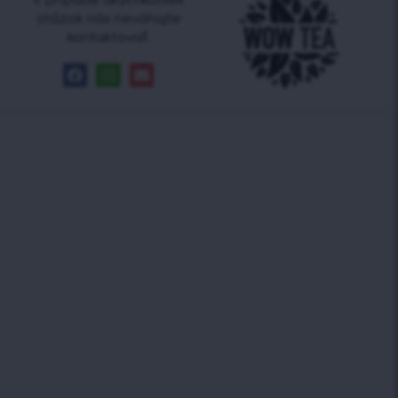
V prípade akýchkoľvek
otázok nás neváhajte
kontaktovať.