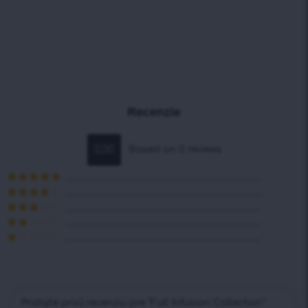
Recenzie
0.00
Based on 0 reviews
Hodnotenie
5
z 5
Hodnotenie
4
z 5
Hodnotenie
3
z 5
Hodnotenie
2
z 5
Hodnotenie
1
z
5
Pridajte prvú recenziu pre “Full Infusion Collection”