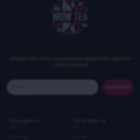
Získajte 10% zľavu na svoju prvú objednávku odberom
našich noviniek!
Email
ODOBERAŤ
Navigácia
Informácie
Začiatok
O nás