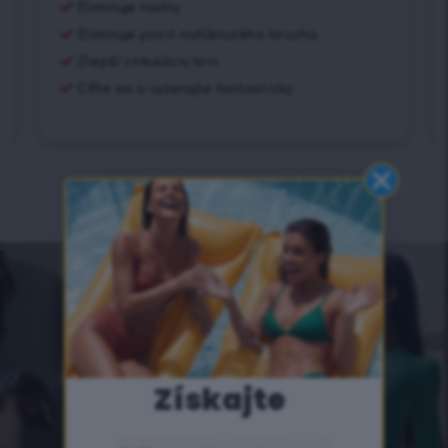
Eliminuje toxíny
Eliminuje pocit nafúknutého brucha
Zlepší cirkuláciu krvi
Cíťte sa a vyzerajte fantasticky
Získajte
​