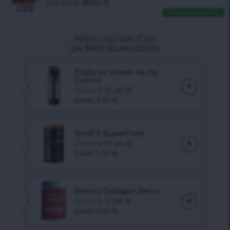
128.40
€
89.90
€
Doprava zdarma