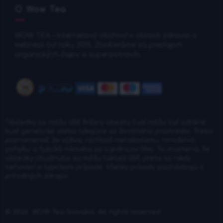
O Wow Tea
WOW TEA – internetový obchod v oblasti zdravia a
wellness od roku 2015. Zaoberáme sa predajom
organických čajov a superpotravín.
*Výsledky sa môžu líšiť: Príčiny obezity ľudí môžu byť odlišné,
buď genetické alebo týkajúce sa životného prostredia. Treba
poznamenať, že výživa, rýchlosť metabolizmu, množstvo
pohybu a fyzická námaha sa u jedincov líšia. To znamená, že
výsledky chudnutia sa môžu taktiež líšiť, preto sa nikdy
nehovorí o typickom prípade. Všetky prísady pochádzajú z
prírodných zdrojov.
© 2026
WOW Tea Slovakia
. All rights reserved