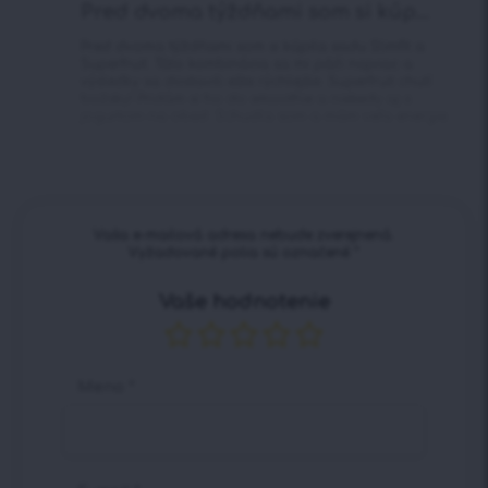
Pred dvoma týždňami som si kúp...
Pred dvoma týždňami som si kúpila sadu Slimfit a
Superfruit. Táto kombinácia sa mi páči najviac a
výsledky sa dostavili ešte rýchlejšie. Superfruit chutí
božsky! Pridám si ho do smoothie a niekedy aj s
jogurtom na obed. Schudla som a mám veľa energie.
Vaša e-mailová adresa nebude zverejnená.
Vyžadované polia sú označené
*
Vaše hodnotenie
Meno
*