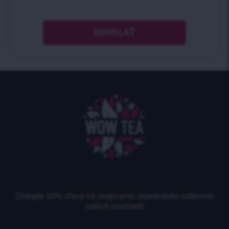
Získajte 10% zľavu na svoju prvú objednávku odberom
našich noviniek!