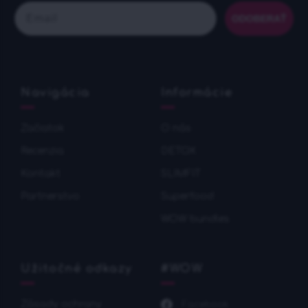
Email
ODOBERAŤ
Navigácia
Informácie
Začiatok
O nás
Recenzia
DETOX
Kontakt
SLIMFIT
Partnerstvo
Superfood
WOW bundles
Užitočné odkazy
#WOW
Zásady ochrany
Facebook