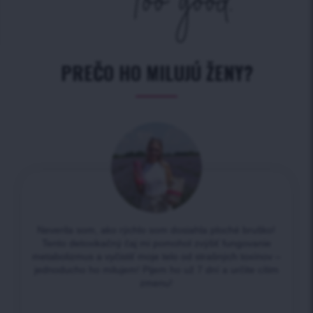
PREČO HO MILUJÚ ŽENY?
Neverila som, ako rýchlo som dosiahla ploché bruško!
Tento detoxikačný čaj mi pomohol zvýšiť fungovanie
metabolizmus a vyčistiť moje telo od strašných toxínov –
jednoducho ho milujem! Pijem ho už 7 dní a určite cítim
zmenu!