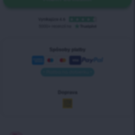
Spôsoby platby
• Platba na dobierku •
Doprava