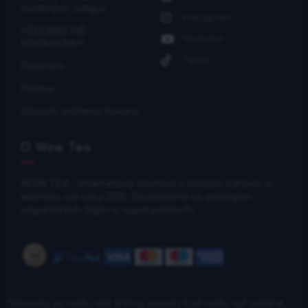
osobných údajov
Instagram
VŠEOBECNÉ
Youtube
PODMIENKY
TikTok
Doprava
Platba
Zásady vrátenia tovaru
O Wow Tea
WOW TEA – internetový obchod v oblasti zdravia a
wellness od roku 2015. Zaoberáme sa predajom
organických čajov a superpotravín.
*Výsledky sa môžu líšiť: Príčiny obezity ľudí môžu byť odlišné,