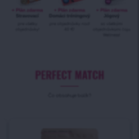
+ Plán zdarma
+ Plán zdarma
+ Plán zdarma
Stravovací
Domáci tréningový
Jógový
pre všetky
pre objednávky nad
so všetkými
objednávky!
40 €!
objednávkami čaju
Wellness!
PERFECT MATCH
Čo obsahuje balík?