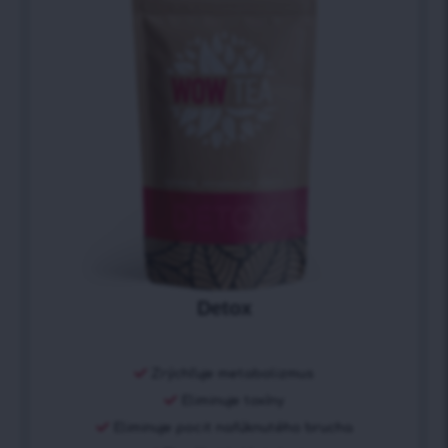
Detox
Zrýchľuje metabolizmus
Eliminuje toxíny
Eliminuje pocit nafúknutého brucha