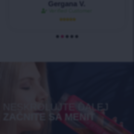
Gergana V.
Verified Customer





NESKROLUJTE ĎALEJ
ZAČNITE SA MENIŤ