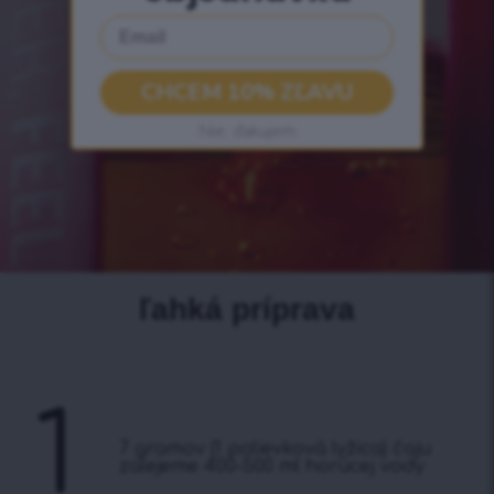
Email
CHCEM 10% ZĽAVU
Nie, ďakujem
ľahká príprava
1
7 gramov (1 polievková lyžica) čaju
zalejeme 400-500 ml horúcej vody