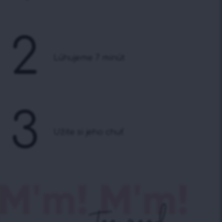
2
Lúhujeme 7 minút
3
Užite si jeho chuť