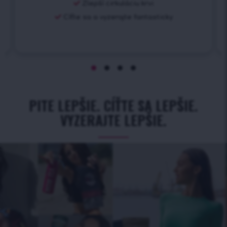
Zlepší cirkuláciu krvi
Cíťte sa a vyzerajte fantasticky
PITE LEPŠIE. CÍŤTE SA LEPŠIE.
VYZERAJTE LEPŠIE.