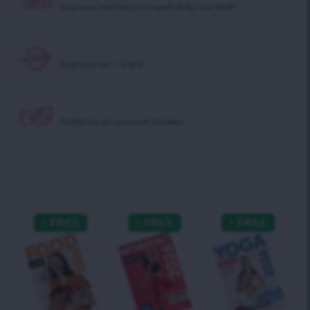
Doprava zdarma pre objednávky nad 40 €!
Doprava do 1 - 2 dní!
Platíte iba pri prevzatí zásielky!