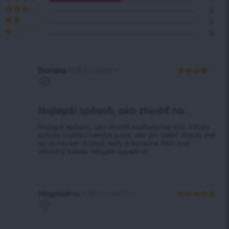
z 5
Hodnotenie
0
4
z 5
Hodnotenie
0
3
z 5
Hodnotenie
0
2
z 5
Hodnotenie
1
z
5
Daniela
PERFECT MATCH
Hodnotenie
Overený
4
z 5
nákup
Najlepší spôsob, ako zhodiť na...
Najlepší spôsob, ako zhodiť nadbytočné kilá. Vďaka
tomuto balíčku nemám pocit, ako pri “diéte”. Každý deň
sa už neviem dočkať, kedy si konečne dám svoj
lahodný kokteil. Milujem superfruit
Magdaléna
PERFECT MATCH
Hodnotenie
5
Overený
z 5
nákup