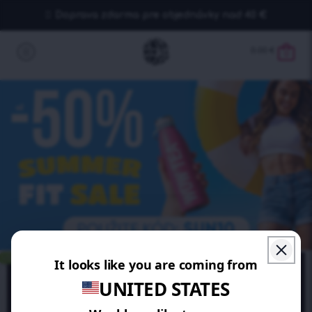
Doprava zdarma pre objednávky nad 40 €
0.00
€
0
UŠETRÍTE 10%