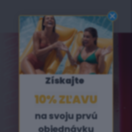
Získajte
​
10% ZĽAVU​
na svoju prvú
objednávku