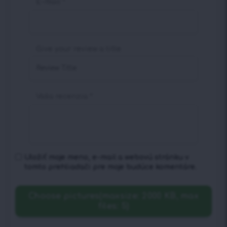
E-mail
*
Give your review a title
Vaša recenzia
*
Uložiť moje meno, e-mail a webovú stránku v
tomto prehliadači pre moje budúce komentáre.
Choose pictures(maxsize: 2000 KB, max
files: 5)