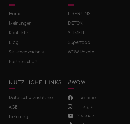
Home
ÜBER UNS
Meinungen
DETOX
Kontakte
SLIMFIT
Blog
Superfood
Seitenverzeichnis
WOW Pakete
Partnerschaft
NÜTZLICHE LINKS
#WOW
Datenschutzrichtlinie
Facebook
Instagram
AGB
Youtube
Lieferung
TikTok
Zahlung