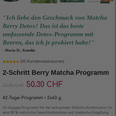
"Ich liebe den Geschmack von Matcha
Berry Detox! Das ist das beste
umfassende Detox-Programm mit
Beeren, das ich je probiert habe!"
- Maria D., Kundin
(
20
Kundenrezensionen)
Bewertet mit
20
4.90
von 5,
2-Schritt Berry Matcha Programm
basierend
auf
Kundenbewertungen
50.30
CHF
55.80
CHF
42-Tage-Programm • 2х63 g
42-tägiges Programm mit der wirksamsten Matcha-Kombination für
eine 100 % natürliche Gewichtsabnahme und dreifache Entgiftung