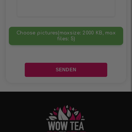
Choose pictures(maxsize: 2000 KB, max
files: 5)