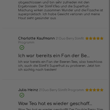
abgeschlossen und bin sehr zufrieden mit den
Ergebnissen. Der SlimFitTea und die Superfruit-
Mischung wirken zusammen Wunder und die Flasche ist
superpraktisch. Ich habe Gewicht verloren und meine
Haut sieht gesünder aus.
Charlotte Kaufmann
21 Duo Berry Slimfit
Programm
Bewertet mit
5
von 5
Ich war bereits ein Fan der Be...
Ich war bereits ein Fan der Beeren-Tees, also beschloss
ich, auch die SlimFit Superfruit zu probieren. Jetzt bin
ich süchtig nach beidem!
Julia Heinz
21 Duo Berry Slimfit Programm
Bewertet mit
5
von 5
Wow Tea hat es wieder geschaff...
Wow Tea hat es wieder geschafft! Der Double Berry Slim