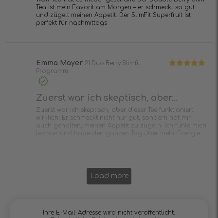
Tea ist mein Favorit am Morgen – er schmeckt so gut
und zügelt meinen Appetit. Der SlimFit Superfruit ist
perfekt für nachmittags
Emma Mayer
21 Duo Berry Slimfit
Programm
Bewertet mit
5
von 5
Zuerst war ich skeptisch, aber...
Zuerst war ich skeptisch, aber dieser Tee funktioniert
wirklich! Er schmeckt nicht nur gut, sondern hat mir
auch geholfen, meinen Appetit zu zügeln. Ich fühle mich
leichter und habe den ganzen Tag über mehr Energie.
Load more
Ihre E-Mail-Adresse wird nicht veröffentlicht.