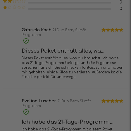
Bewertet
0
5
mit
3
Bewertet
0
von 5
mit
2
Bewertet
von
mit
5
1
von
5
Gabriela Koch
21 Duo Berry Slimfit
Programm
Bewertet mit
5
von 5
Dieses Paket enthält alles, wa...
Dieses Paket enthält alles, was du brauchst. Ich habe
das 21-Tage-Programm befolgt, und die Ergebnisse
sprechen für sich! Sie schmecken fantastisch und haben
mir geholfen, einige Kilos zu verlieren. Außerdem ist die
Flasche perfekt für unterwegs.
Eveline Lüscher
21 Duo Berry Slimfit
Programm
Bewertet mit
5
von 5
Ich habe das 21-Tage-Programm ...
Ich habe das 21-Tage-Programm mit diesem Paket