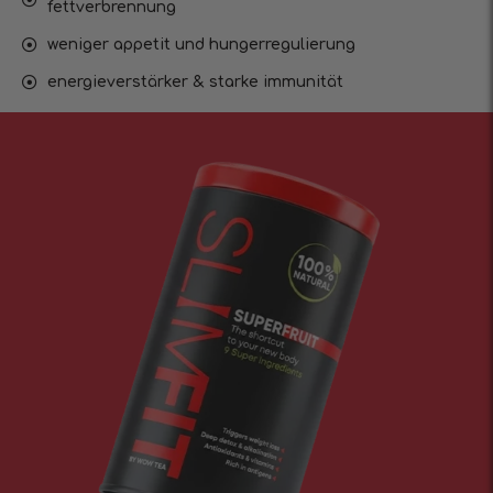
fettverbrennung
weniger appetit und hungerregulierung
energieverstärker & starke immunität