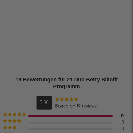
19 Bewertungen für
21 Duo Berry Slimfit
Programm
5.00
Bewertet mit
Based on 19 reviews
5.00
von 5
19
Bewertet mit
0
5
von 5
Bewertet
0
mit
4
von