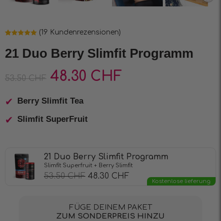
(
19
Kundenrezensionen)
Bewertet mit
19
5.00
von 5,
21 Duo Berry Slimfit Programm
basierend
auf
Kundenbewertungen
48.30
CHF
53.50
CHF
Berry Slimfit Tea
Slimfit SuperFruit
21 Duo Berry Slimfit Programm
Slimfit Superfruit + Berry Slimfit
53.50
CHF
48.30
CHF
Kostenlose lieferung