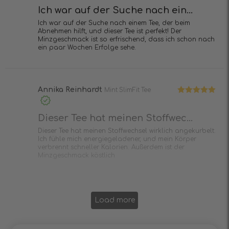
Ich war auf der Suche nach ein...
Ich war auf der Suche nach einem Tee, der beim
Abnehmen hilft, und dieser Tee ist perfekt! Der
Minzgeschmack ist so erfrischend, dass ich schon nach
ein paar Wochen Erfolge sehe.
Annika Reinhardt
Mint SlimFit Tee
Bewertet mit
5
von 5
Dieser Tee hat meinen Stoffwec...
Dieser Tee hat meinen Stoffwechsel wirklich angekurbelt.
Ich fühle mich energiegeladener, und mein Körper
verbrennt schneller Kalorien. Außerdem ist der
Minzgeschmack köstlich
Load more