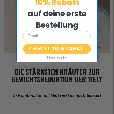
10% Rabatt
auf deine erste
Bestellung
Email
ICH WILL 10 % RABATT
Nein, danke
DIE STÄRKSTEN KRÄUTER ZUR
GEWICHTSREDUKTION DER WELT
In Kombination mit Mint wirkt es noch besser!