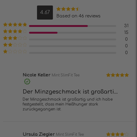
4.67
Bewertet
Based on 46 reviews
mit
4.67
von 5
31
Bewertet mit
15
5
von 5
Bewertet
0
mit
4
von
Bewertet
0
5
mit
3
Bewertet
0
von 5
mit
2
Bewertet
von
mit
5
1
von
5
Nicole Keller
Mint SlimFit Tee
Bewertet mit
5
von 5
Der Minzgeschmack ist großarti...
Der Minzgeschmack ist großartig und ich habe
festgestellt, dass mein Heißhunger stark
zurückgegangen ist.
Ursula Ziegler
Mint SlimFit Tee