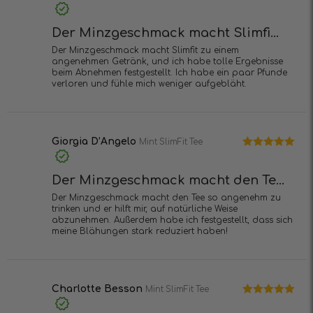
Bewertet
mit
4
von
5
Der Minzgeschmack macht Slimfi...
Der Minzgeschmack macht Slimfit zu einem
angenehmen Getränk, und ich habe tolle Ergebnisse
beim Abnehmen festgestellt. Ich habe ein paar Pfunde
verloren und fühle mich weniger aufgebläht.
Giorgia D’Angelo
Mint SlimFit Tee
Bewertet mit
5
von 5
Der Minzgeschmack macht den Te...
Der Minzgeschmack macht den Tee so angenehm zu
trinken und er hilft mir, auf natürliche Weise
abzunehmen. Außerdem habe ich festgestellt, dass sich
meine Blähungen stark reduziert haben!
Charlotte Besson
Mint SlimFit Tee
Bewertet mit
5
von 5