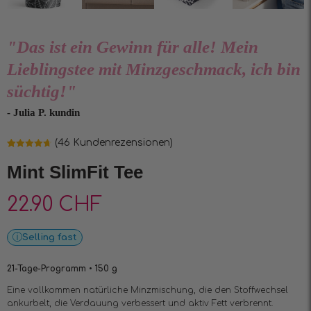
"Das ist ein Gewinn für alle! Mein
Lieblingstee mit Minzgeschmack, ich bin
süchtig!"
- Julia P. kundin
(
46
Kundenrezensionen)
Bewertet mit
46
4.67
von 5,
Mint SlimFit Tee
basierend
auf
Kundenbewertungen
22.90
CHF
Selling fast
21-Tage-Programm • 150 g
Eine vollkommen natürliche Minzmischung, die den Stoffwechsel
ankurbelt, die Verdauung verbessert und aktiv Fett verbrennt.