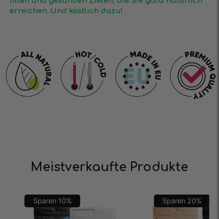
fitten und gesunden Zielen, die Sie ganz natürlich
erreichen. Und köstlich dazu!
Meistverkaufte Produkte
Sparen
10
%
Sparen
20
%