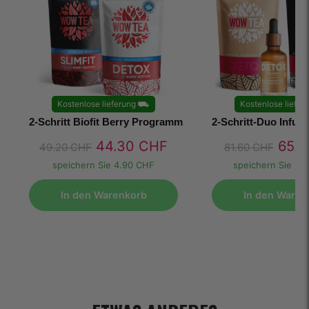
Kostenlose lieferung
⛟
Kostenlose liefer
2-Schritt Biofit Berry Programm
2-Schritt-Duo Infu
44.30
CHF
65.
49.20
CHF
81.60
CHF
speichern Sie
4.90 CHF
speichern Sie
16
In den Warenkorb
In den Waren