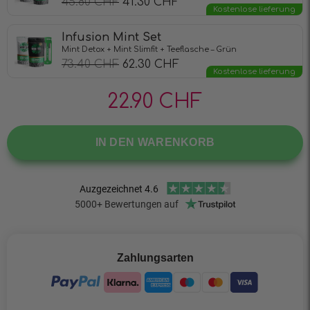
45.80
CHF
41.30
CHF
Kostenlose lieferung
Infusion Mint Set
Mint Detox + Mint Slimfit + Teeflasche – Grün
73.40
CHF
62.30
CHF
Kostenlose lieferung
22.90
CHF
IN DEN WARENKORB
Zahlungsarten