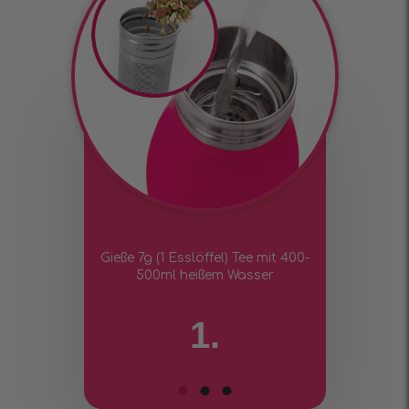
Gieße 7g (1 Esslöffel) Tee mit 400-
500ml heißem Wasser
1.