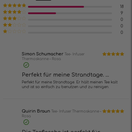
mit
4.7
von
5
18
Bewertet mit
9
5
von 5
Bewertet
0
mit
4
von
Bewertet
0
5
mit
3
Bewertet
0
von 5
mit
2
Bewertet
von
mit
5
1
von
5
Simon Schumacher
Tee- Infuser
Thermoskanne – Rosa
Bewertet mit
5
von 5
Perfekt für meine Strandtage. ...
Perfekt für meine Strandtage. Er hält meinen Tee kalt
und ist so einfach zu benutzen und zu reinigen.
Quirin Braun
Tee- Infuser Thermoskanne –
Rosa
Bewertet mit
5
von 5