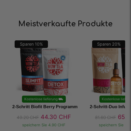
Meistverkaufte Produkte
Sparen
10
%
Sparen
20
%
Kostenlose lieferung
⛟
Kostenlose liefer
2-Schritt Biofit Berry Programm
2-Schritt-Duo Infu
44.30
CHF
65.
49.20
CHF
81.60
CHF
speichern Sie
4.90 CHF
speichern Sie
16