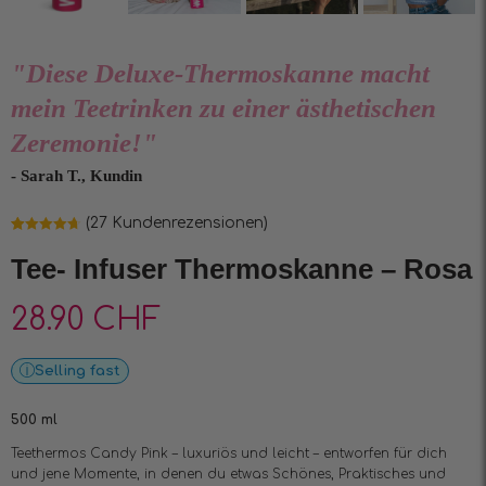
"Diese Deluxe-Thermoskanne macht
mein Teetrinken zu einer ästhetischen
Zeremonie!"
- Sarah T., Kundin
(
27
Kundenrezensionen)
Bewertet mit
27
4.7
von 5,
Tee- Infuser Thermoskanne – Rosa
basierend
auf
Kundenbewertungen
28.90
CHF
Selling fast
500 ml
Teethermos Candy Pink – luxuriös und leicht – entworfen für dich
und jene Momente, in denen du etwas Schönes, Praktisches und