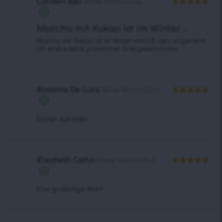
5
Carmen Iseli
Winter Matcha Duo
Bewertet mit
5
von 5
Matcha mit Kakao ist im Winter...
Matcha mit Kakao ist im Winter wirklich sehr angenehm.
Ich erlebe keine plötzlichen Energieeinbrüche.
Rosanna De Luca
Winter Matcha Duo
Bewertet mit
5
von 5
Extrem zufrieden.
Elisabeth Cattin
Winter Matcha Duo
Bewertet mit
5
von 5
Eine großartige Wahl!