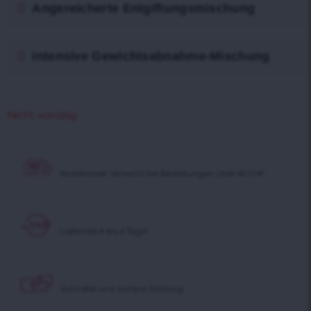
Angereicherte Entgiftungsmischung
Intensive Gewichtsabnahme-Mischung
Nicht vorrätig
Kostenloser Versand
bei Bestellungen über 40 CHF
Lieferzeit 4 bis 6 Tage!
Schnelle und sichere Zahlung