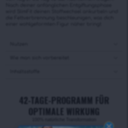
Nach deiner anfänglichen Entgiftungsphase
wird SlimFit deinen Stoffwechsel ankurbeln und
die Fettverbrennung beschleunigen, was dich
einer wohlgeformten Figur näher bringt
Nutzen
Wie man sich vorbereitet
Inhaltsstoffe
42-TAGE-PROGRAMM FÜR
OPTIMALE WIRKUNG
100% natürliche Transformation