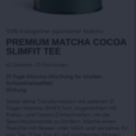
100% biologischer japanischer Matcha
PREMIUM MATCHA COCOA
SLIMFIT TEE
63 Gramm – 21 Portionen
21-Tage-Matcha-Mischung für starken
Schlankheitseffekt
Wirkung
Setze deine Transformation mit weiteren 21
Tagen Matcha SlimFit fort, angereichert mit
Kakao- und Ceylon-Zimtextrakten, um die
Gewichtsabnahme zu fördern. Mische einen
Teelöffel mit Wasser oder Milch und verzehre ihn
von Tag 21 bis Tag 42 auf nüchternen Magen.