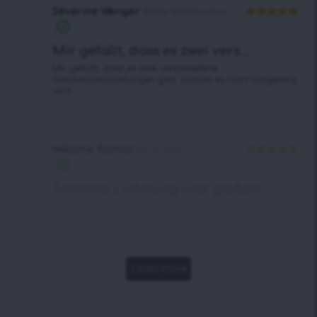
Séverine Wenger
Winter Matcha Duo
Bewertet mit
5
von 5
Mir gefällt, dass es zwei vers...
Mir gefällt, dass es zwei verschiedene
Geschmacksrichtungen gibt, sodass es nicht langweilig
wird.
Mélanie Rochat
Winter Matcha Duo
Bewertet mit
5
von 5
Schnelle Lieferung und großart...
Schnelle Lieferung und großartiger Service.
Load more