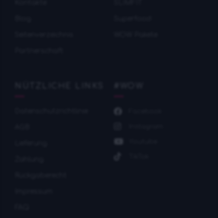
Kontakte
SLIMFIT
Blog
Superfood
Seitenverzeichnis
WOW Pakete
Partnerschaft
NÜTZLICHE LINKS
#WOW
Datenschutzrichtlinie
Facebook
Instagram
AGB
Youtube
Lieferung
TikTok
Zahlung
Rückgaberecht
Impressum
FAQ