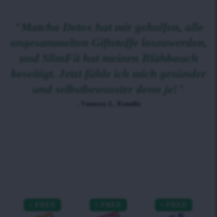
"Matcha Detox hat mir geholfen, alle
angesammelten Giftstoffe loszuwerden,
und SlimFit hat meinen Blähbauch
beseitigt. Jetzt fühle ich mich gesünder
und selbstbewusster denn je!"
- Vanessa I., Kundin