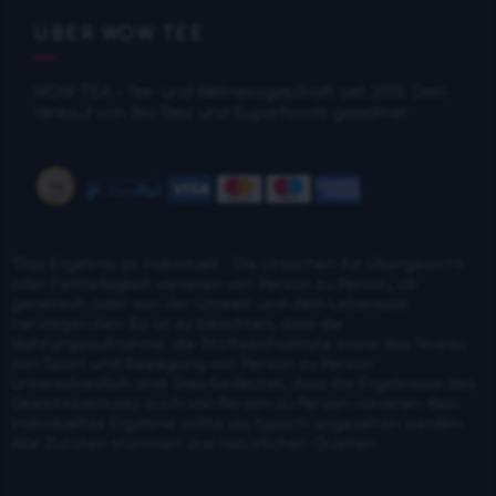
ÜBER WOW TEE
WOW TEA – Tee- und Wellnessgeschäft seit 2015. Dem
Verkauf von Bio-Tees und Superfoods gewidmet.
*Das Ergebnis ist individuell .: Die Ursachen für Übergewicht
oder Fettleibigkeit variieren von Person zu Person, ob
genetisch oder von der Umwelt und dem Lebensstil
hervorgerufen. Es ist zu beachten, dass die
Nahrungsaufnahme, die Stoffwechselrate sowie das Niveau
von Sport und Bewegung von Person zu Person
unterschiedlich sind. Dies bedeutet, dass die Ergebnisse des
Gewichtsverlusts auch von Person zu Person variieren. Kein
individuelles Ergebnis sollte als typisch angesehen werden.
Alle Zutaten stammen aus natürlichen Quellen.