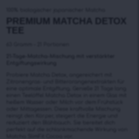
100% biologischer japanischer Matcha
PREMIUM MATCHA DETOX
TEE
63 Gramm – 21 Portionen
21-Tage-Matcha-Mischung mit verstärkter
Entgiftungswirkung
Probiere Matcha Detox, angereichert mit
Zitronengras- und Bitterorangenextrakten für
eine optimale Entgiftung. Genieße 21 Tage lang
einen Teelöffel Matcha Detox in einem Glas mit
heißem Wasser oder Milch vor dem Frühstück
oder Mittagessen. Diese kraftvolle Mischung
reinigt den Körper, steigert die Energie und
reduziert den Blähbauch. Sie bereitet dich
perfekt auf die schlankmachende Wirkung von
Matcha SlimFit Cocoa vor.