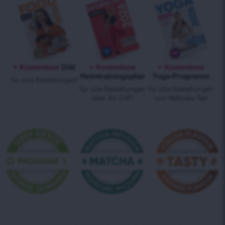
+ Kostenlose
Diät
+ Kostenlose
+ Kostenlose
Heimtrainingsplan
Yoga-Programm
für alle Bestellungen!
für alle Bestellungen
für alle Bestellungen
über 40 CHF!
von Wellness Tee!