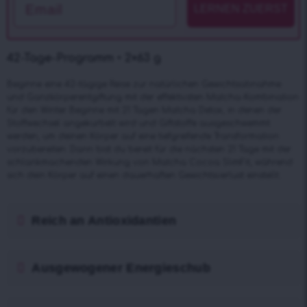
LERNEN ZUERST
42-Tage-Programm • 2×63 g
Beginne eine 42-tägige Reise zur natürlichen Gewichtsabnahme
und Ganzkörperentgiftung mit der effektivsten Matcha-Kombination
für den Winter. Beginne mit 21 Tagen Matcha Detox, in denen der
Stoffwechsel angekurbelt wird und Giftstoffe ausgeschwemmt
werden, um deinen Körper auf eine tiefgreifende Transformation
vorzubereiten. Dann bist du bereit für die nächsten 21 Tage mit der
schlankmachenden Wirkung von Matcha Cocoa SlimFit, während
sich dein Körper auf einen dauerhaften Gewichtsverlust einstellt.
Reich an Antioxidantien
Ausgewogener Energieschub