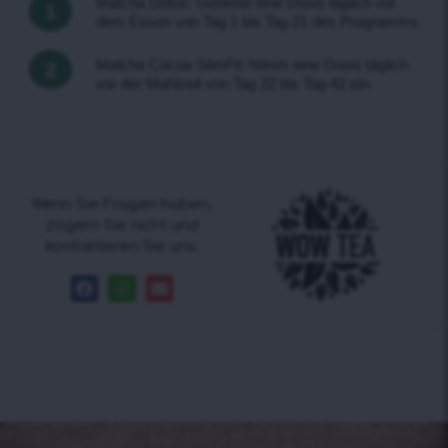
Matcha Detox: Genieße eine Dosis täglich vor
1
dem Essen von Tag 1 bis Tag 21 des Programms.
Matcha Cocoa SlimFit: Nimm eine Dosis täglich
2
vor der Mahlzeit von Tag 22 bis Tag 42 ein.
Wenn Sie Fragen haben,
zögern Sie nicht und
kontaktieren Sie uns.