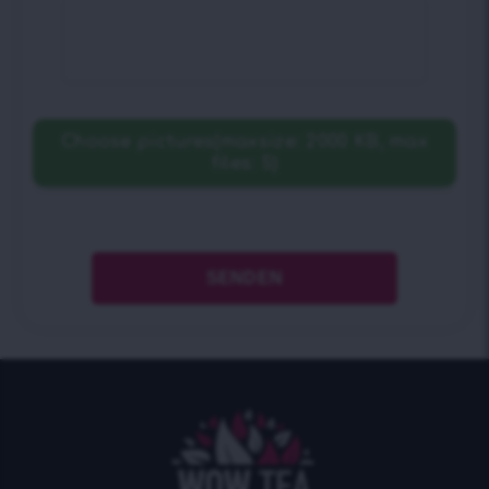
Choose pictures(maxsize: 2000 KB, max
files: 5)