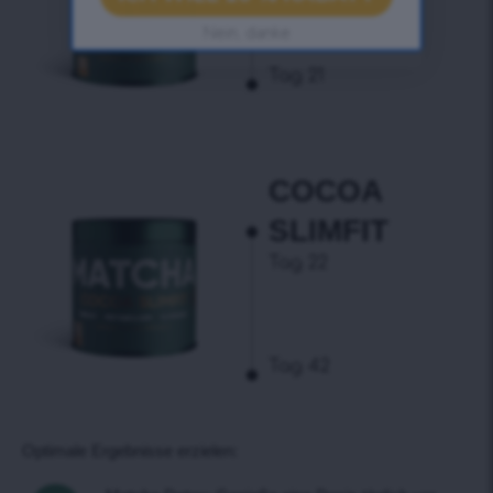
Nein, danke
Tag 21
COCOA
SLIMFIT
Tag 22
Tag 42
Optimale Ergebnisse erzielen: