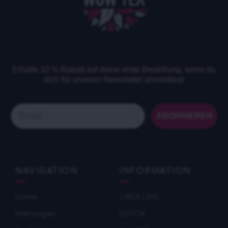
Erhalte 10 % Rabatt auf deine erste Bestellung, wenn du
dich für unseren Newsletter anmeldest!
Email
ABONNIEREN
NAVIGATION
INFORMATION
Home
ÜBER UNS
Meinungen
DETOX