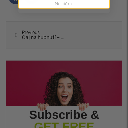
Ne, děkuji
Previous
Čaj na hubnutí – recenze, výsledky a tipy
Subscribe &
GET FREE