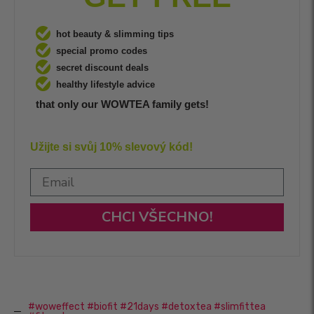
hot beauty & slimming tips
special promo codes
secret discount deals
healthy lifestyle advice
that only our WOWTEA family gets!
Užijte si svůj 10% slevový kód!
CHCI VŠECHNO!
#woweffect #biofit #21days #detoxtea #slimfittea