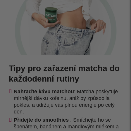
Tipy pro zařazení matcha do
každodenní rutiny
Nahraďte kávu matchou
: Matcha poskytuje
mírnější dávku kofeinu, aniž by způsobila
pokles, a udržuje vás plnou energie po celý
den.
Přidejte do smoothies
: Smíchejte ho se
špenátem, banánem a mandlovým mlékem a