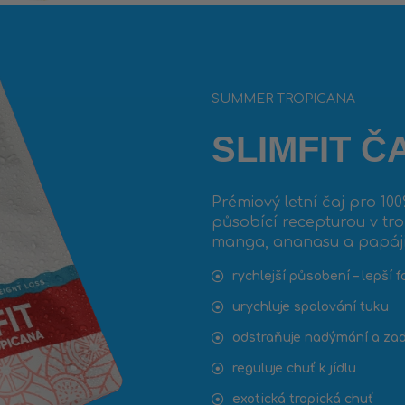
SUMMER TROPICANA
SLIMFIT Č
Prémiový letní čaj pro 10
působící recepturou v trop
manga, ananasu a papáji
rychlejší působení – lepší 
urychluje spalování tuku
odstraňuje nadýmání a za
reguluje chuť k jídlu
exotická tropická chuť