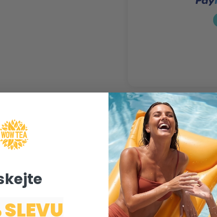
Doprava zdarma pro
objednávky nad 900
Kč
skejte ​
 SLEVU