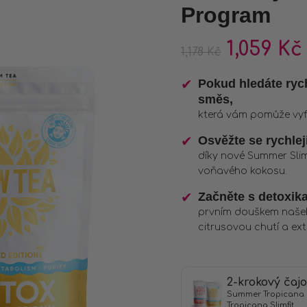
zákazníků
Program
1,059
Kč
1,178
Kč
Pokud hledáte rych
směs,
která vám pomůže vyfo
Osvěžte se rychlej
díky nové Summer Sli
voňavého kokosu.
Začněte s detoxikac
prvním douškem našeh
citrusovou chutí a ext
2-krokový čaj
Summer Tropicana 
Tropicana Slimfit