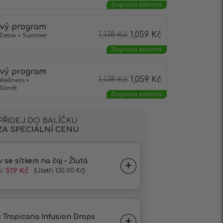
Doprava zdarma
ový program
1,178
Kč
1,059
Kč
Detox + Summer
Doprava zdarma
ový program
1,178
Kč
1,059
Kč
Wellness +
limfit
Doprava zdarma