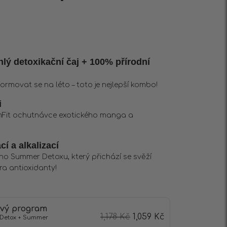
lý detoxikační čaj + 100% přírodní
rmovat se na léto – toto je nejlepší kombo!
i
mFit ochutnávce exotického manga a
í a alkalizací
o Summer Detoxu, který přichází se svěží
ra antioxidanty!
ový program
1,178
Kč
1,059
Kč
Detox + Summer