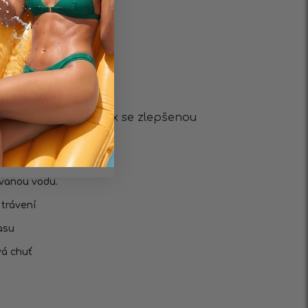
J
o 100% přírodní detox se zlepšenou
účinek.
etox
ovanou vodu.
trávení
asu
vá chuť