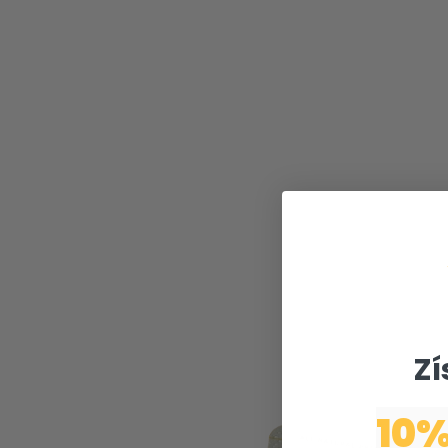
Zí
10%