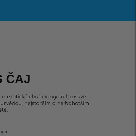
 ČAJ
e a exotická chuť manga a broskve
jurvédou, nejstarším a nejbohatším
tě.
anga