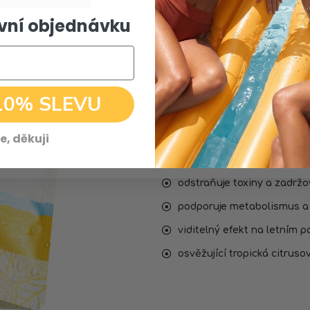
rvní objednávku
SUMMER TROPICANA
DETOX ČA
10% SLEVU
Limitovaná letní edice pr
recepturou pro rychlejší 
e, děkuji
rychle působící summer d
odstraňuje toxiny a zadrž
podporuje metabolismus a 
viditelný efekt na letním p
osvěžující tropická citruso