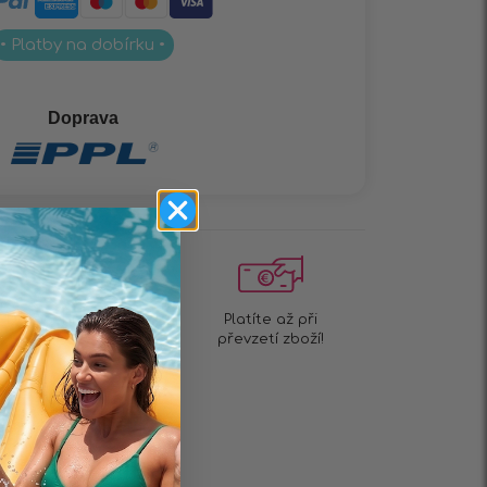
• Platby na dobírku •
Doprava
Doručení do 1-2 dnů!
Platíte až při
převzetí zboží!