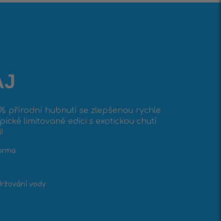
AJ
0% přírodní hubnutí se zlepšenou rychle
ické limitované edici s exotickou chutí
!
forma
držování vody