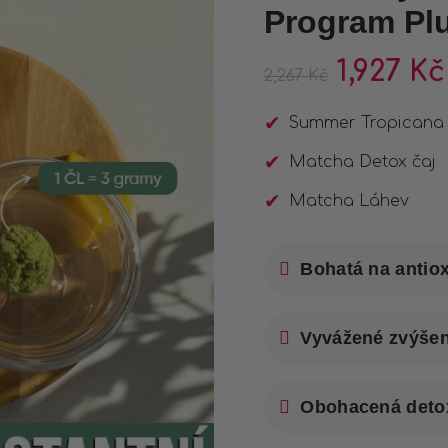
zákazníků
Program Pl
1,927
Kč
2,267
Kč
Summer Tropicana 
Matcha Detox čaj
Matcha Láhev
Bohatá na antio
Vyvážené zvýšen
Obohacená detox