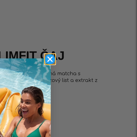
IMFIT ČAJ
řipravitelná jedinečná matcha s
 + obohacená o březový list a extrakt z
ování postavy.
vní funkce