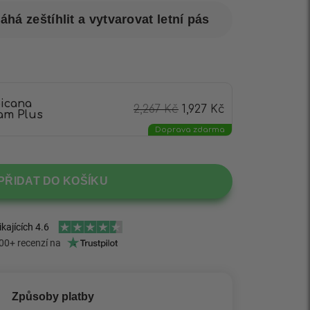
há zeštíhlit a vytvarovat letní pás
picana
2,267
Kč
1,927
Kč
am Plus
Doprava zdarma
PŘIDAT DO KOŠÍKU
Způsoby platby