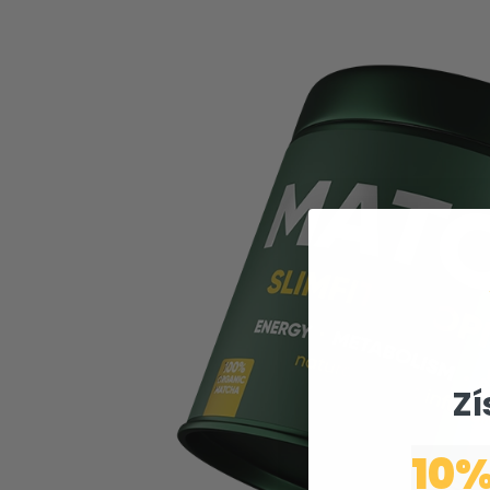
Zí
10%