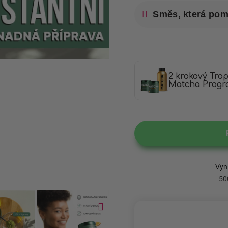
Směs, která pomá
2 krokový Tro
Matcha Progr