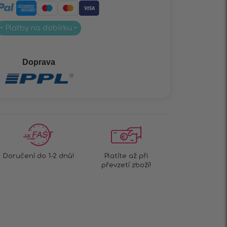
• Platby na dobírku •
Doprava
Doručení do 1-2 dnů!
Platíte až při
převzetí zboží!