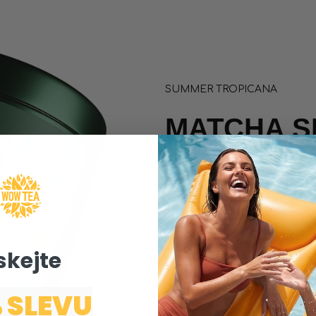
SUMMER TROPICANA
MATCHA SL
100% přírodní a snadno p
exotickou tropickou chutí
lipkavce pro rychlé form
bohatá na antioxidanty
skejte ​
vyvážené zvýšení energie
rychlé hubnutí + zeštíhlení
 SLEVU
zdraví srdce + lepší kogniti