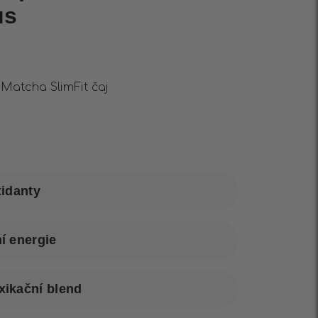
us
Matcha SlimFit čaj
xidanty
í energie
ikační blend