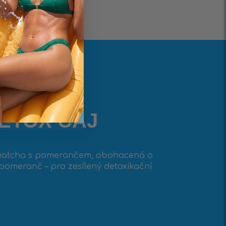
ETOX ČAJ
 matcha s pomerančem, obohacená o
 pomeranč – pro zesílený detoxikační