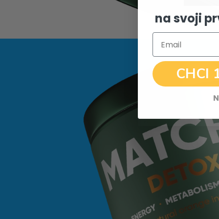
na svoji p
Email
CHCI 
N