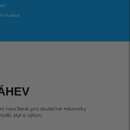
kem
vní funkce
ÁHEV
ní navržené pro skutečné milovníky
odlí, styl a výkon.