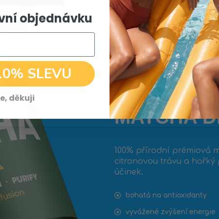
rvní objednávku
10% SLEVU
e, děkuji
MATCHA D
100% přírodní prémiová
citronovou trávu a hořký
účinek.
bohatá na antioxidanty
vyvážené zvýšení energie