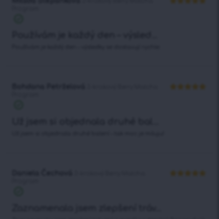
Milada Štěpánková
2-krokový Berry Matcha
Program
Hodnocení
5
z 5
Používám je každý den – výsled...
Používám je každý den – výsledky se dostavují rychle.
Bohdana Petrželová
2-krokový Berry Matcha
Program
Hodnocení
5
z 5
Už jsem si objednala druhé bal...
Už jsem si objednala druhé balení – tak moc je miluju!
Daniela Čechová
2-krokový Berry Matcha
Program
Hodnocení
5
z 5
Zaznamenala jsem zlepšení tráv...