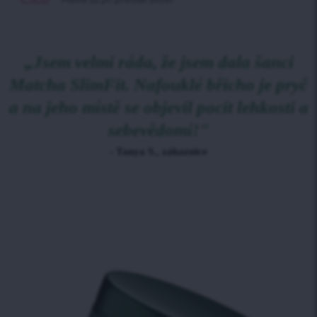
Platíte až při
převzetí zboží!
„Jsem velmi ráda, že jsem dala šanci
Matcha SlimFit. Nafouklé břicho je pryč
a na jeho místě se objevil pocit lehkosti a
sebevědomí!"
- Tanya S., zákaznice