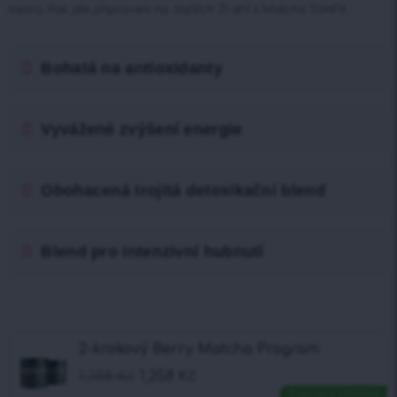
toxinů. Pak jste připraveni na dalších 21 dní s Matcha SlimFit.
Bohatá na antioxidanty
Vyvážené zvýšení energie
Obohacená trojitá detoxikační blend
Blend pro intenzivní hubnutí
2-krokový Berry Matcha Program
1,398
Kč
1,258
Kč
Doprava zdarma