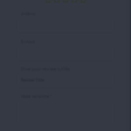
Jméno
E-mail
Give your review a title
Vaše recenze
*