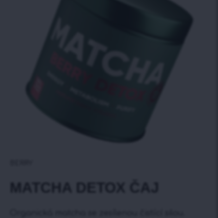
BERRY
MATCHA DETOX ČAJ
Organická matcha se zesílenou čistící silou.