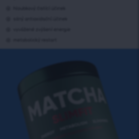
hloubkový čistící účinek
silný antioxidační účinek
vyvážené zvýšení energie
metabolický restart