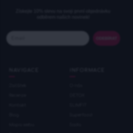
Získejte 10% slevu na svoji první objednávku
odběrem našich novinek!
Email
ODEBÍRAT
NAVIGACE
INFORMACE
Začátek
O nás
Recenze
DETOX
Kontakt
SLIMFIT
Blog
Superfood
Mapa webu
Sada