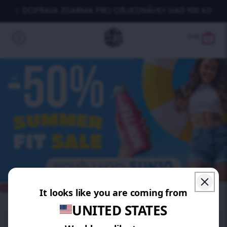
DOPRAVA ZDARMA PRO OBJEDNÁVKY NAD 900 Kč!
0
Kč
0
UŠETŘÍTE 10%