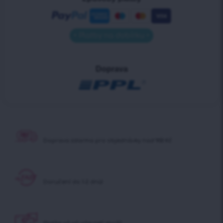
• Platby na dobírku •
Doprava
Doprava zdarma pro
objednávky nad 900 Kč
Doručení do 1-2 dnů!