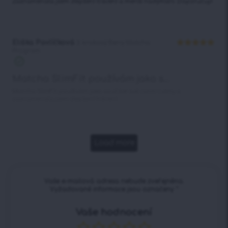
Zaznamenala jsem zlepšení trávení a menší nadýmání. Doporučuji!
Eliška Pavlíčková
2-krokový Berry Matcha
Program
Hodnocení
5
z 5
Matcha SlimFit používám jako s...
Matcha SlimFit používám jako součást své ranní rutiny a
zaznamenala jsem zlepšení trávení.
Load more
Vaše e-mailová adresa nebude zveřejněna.
Vyžadované informace jsou označeny
*
Vaše hodnocení