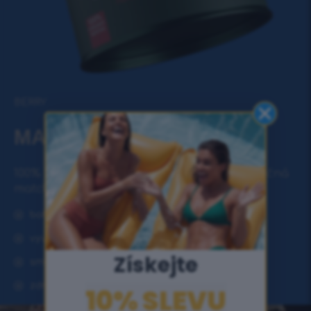
BERRY
MATCHA SLIMFIT ČAJ
100% přírodní a snadno připravitelná jedinečná
matcha směs na hubnutí.
bohatá na antioxidanty
vyvážené zvýšení energie
Získejte
směs pro intenzivní hubnutí
zdraví srdce + lepší kognitivní funkce
10% SLEVU