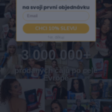
na svoji první objednávku
Email
CHCI 10% SLEVU
Ne, děkuji
3 000 000+
prodaných čajů po celé
Evropě