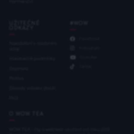
Partnerství
UŽITEČNÉ
#WOW
ODKAZY
Facebook
Nakládání s osobními
Instagram
údaji
Youtube
Všeobecné podmínky
TikTok
Doprava
Platba
Zásady vrácení zboží
FAQ
O WOW TEA
WOW TEA – čaj a wellness obchod od roku 2015.