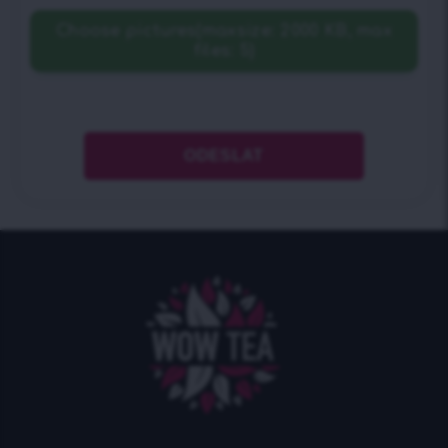
Choose pictures(maxsize: 2000 KB, max
files: 5)