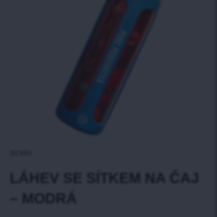
BERRY
LÁHEV SE SÍTKEM NA ČAJ
– MODRÁ