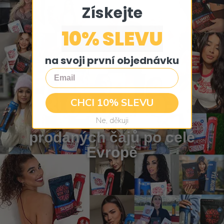
Získejte
10% SLEVU
na svoji první objednávku
Email
3 000 000+
CHCI 10% SLEVU
Ne, děkuji
prodaných čajů po celé
Evropě