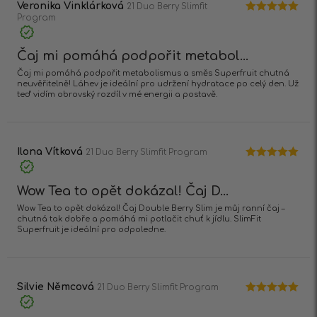
Veronika Vinklárková
21 Duo Berry Slimfit
Program
Hodnocení
5
z 5
Čaj mi pomáhá podpořit metabol...
Čaj mi pomáhá podpořit metabolismus a směs Superfruit chutná
neuvěřitelně! Láhev je ideální pro udržení hydratace po celý den. Už
teď vidím obrovský rozdíl v mé energii a postavě.
Ilona Vítková
21 Duo Berry Slimfit Program
Hodnocení
5
z 5
Wow Tea to opět dokázal! Čaj D...
Wow Tea to opět dokázal! Čaj Double Berry Slim je můj ranní čaj –
chutná tak dobře a pomáhá mi potlačit chuť k jídlu. SlimFit
Superfruit je ideální pro odpoledne.
Silvie Němcová
21 Duo Berry Slimfit Program
Hodnocení
5
z 5