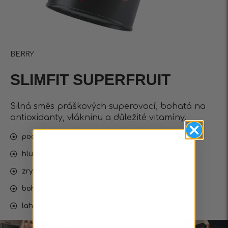
BERRY
SLIMFIT SUPERFRUIT
Silná směs práškových superovocí, bohatá na
antioxidanty, vlákninu a důležité vitamíny.
podporuje hubnutí
hluboká detoxikace a alkalizace
zrychluje metabolismus
bohaté na adaptogeny
lahodná ovocná příchuť