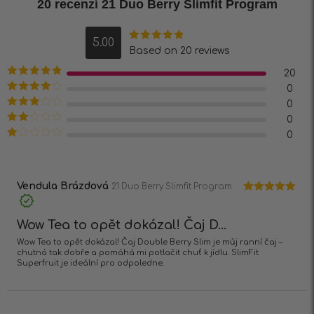
20 recenzí
21 Duo Berry Slimfit Program
5.00
Hodnocení
Based on 20 reviews
5.00
z 5
20
Hodnocení
5
0
z 5
Hodnocení
0
4
z 5
Hodnocení
0
3
z 5
Hodnocení
0
2
z 5
Hodnocení
1
z
5
Vendula Brázdová
21 Duo Berry Slimfit Program
Hodnocení
5
z 5
Wow Tea to opět dokázal! Čaj D...
Wow Tea to opět dokázal! Čaj Double Berry Slim je můj ranní čaj –
chutná tak dobře a pomáhá mi potlačit chuť k jídlu. SlimFit
Superfruit je ideální pro odpoledne.