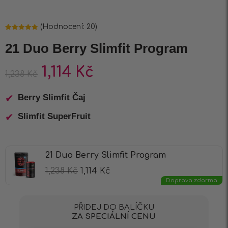
(Hodnocení:
20
)
Hodnoceno
20
5.00
z 5 na
21 Duo Berry Slimfit Program
základě
hodnocení
zákazníků
1,114
Kč
1,238
Kč
Berry Slimfit Čaj
Slimfit SuperFruit
21 Duo Berry Slimfit Program
1,238
Kč
1,114
Kč
Doprava zdarma