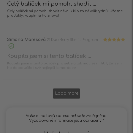
Celý balíček mi pomohl shodit ...
Celý balíček mi pomohl shodit několik kilo za několik týdnů! Úžasné
produkty, koupím si ho znovu!
Simona Marešová
21 Duo Berry Slimfit Program
Hodnocení
5
z 5
Koupila jsem si tento balíček ...
Koupila jsem si tento balíček pro sebe a tak moc se mi líbil, že jsem
ho doporučila i své nejlepší kamarádce.
Load more
Vaše e-mailová adresa nebude zveřejněna.
Vyžadované informace jsou označeny
*