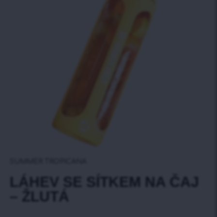
SUMMER TROPICANA
LÁHEV SE SÍTKEM NA ČAJ
– ŽLUTÁ