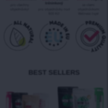
tréninkový
pro všechny
se všemi
objednávky!
pro objednávky nad
objednávkami
800 Kč!
Wellness čaje!
BEST SELLERS