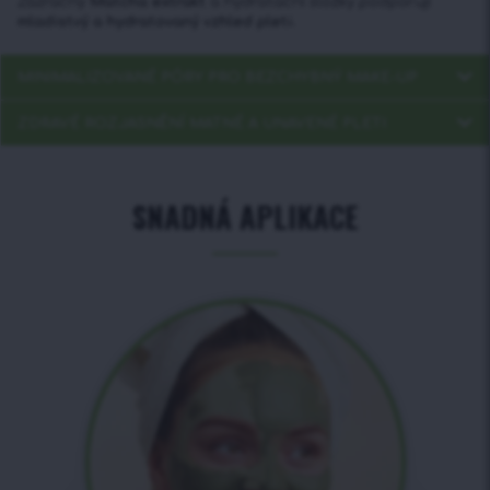
Zázračný
Matcha extrakt
a hydratační složky podporují
mladistvý a hydratovaný vzhled pleti.
MINIMALIZOVANÉ PÓRY PRO BEZCHYBNÝ MAKE-UP
ZDRAVÉ ROZJASNĚNÍ MATNÉ A UNAVENÉ PLETI
SNADNÁ APLIKACE