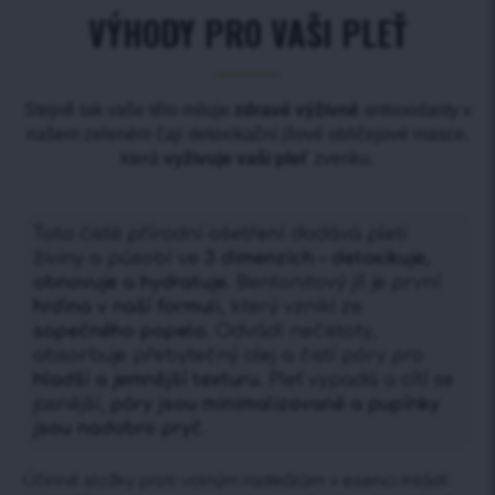
VÝHODY PRO VAŠI PLEŤ
Stejně tak vaše tělo miluje ​
zdravé výživné​
antioxidanty v
našem zeleném čaji detoxikační jílové obličejové masce,
která ​
vyživuje vaši pleť​
zvenku.​
Toto čistě přírodní ošetření dodává pleti
živiny a působí ve
3 dimenzích – detoxikuje,
obnovuje a hydratuje.
Bentonitový jíl je první
hrdina v naší formuli
, který vznikl ze
sopečného popela
. Odvádí nečistoty,
absorbuje přebytečný olej a čistí póry pro
hladší a jemnější texturu.
Pleť vypadá a cítí se
jasnější,
póry jsou minimalizované a pupínky
jsou nadobro pryč.
Účinné složky proti volným radikálům v esenci mládí