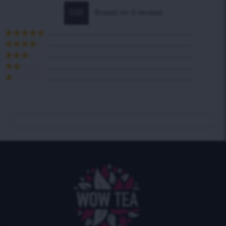
0.00
Based on 0 reviews
Hodnocení
5
z 5
Hodnocení
4
z 5
Hodnocení
3
z 5
Hodnocení
2
z 5
Hodnocení
1
z
5