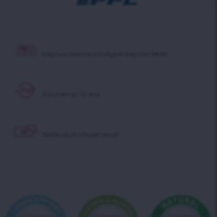
Doprava zdarma pro
objednávky nad 900 Kč
Doručení do 1-2 dnů!
Platíte až při
převzetí zboží!