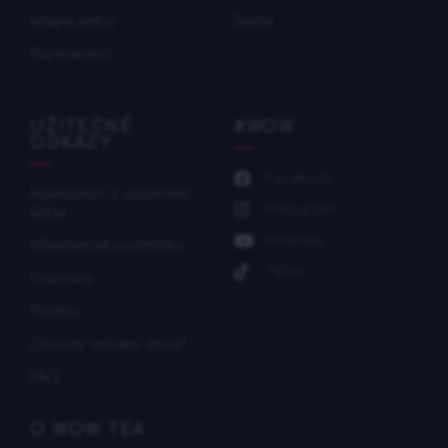
Mapa webu
Sada
Partnerství
UŽITEČNÉ
#WOW
ODKAZY
Facebook
Nakládání s osobními
Instagram
údaji
Youtube
Všeobecné podmínky
TikTok
Doprava
Platba
Zásady vrácení zboží
FAQ
O WOW TEA