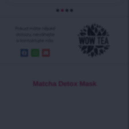
Pokud máte nějaké
dotazy, neváhejte
a kontaktujte nás.
Matcha Detox Mask