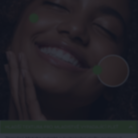
HLADŠÍ TEXTURA PRO MLADISTVĚ VYPADAJÍCÍ PLEŤ