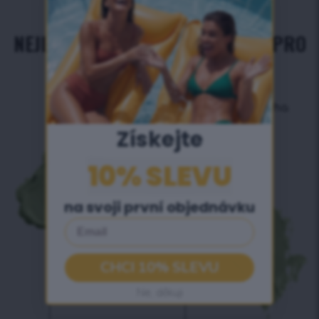
NEJLEPŠÍ ANTIOXIDAČNÍ SLOŽKY PRO
PÉČI O PLEŤ
Získejte
10% SLEVU
na svoji první objednávku
Email
CHCI 10% SLEVU
Ne, děkuji