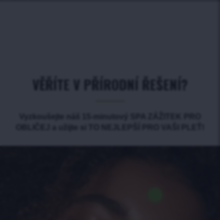
VĚŘÍTE V PŘÍRODNÍ ŘEŠENÍ?
Vyzkoušejte náš 15-minutový SPA ZÁŽITEK PRO
OBLIČEJ a užijte si TO NEJLEPŠÍ PRO VAŠI PLEŤ!