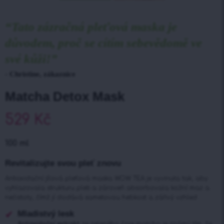
“Tato zázračná pleťová maska je
důvodem, proč se cítím sebevědomě ve
své kůži!”
- Christine, zákaznice
Matcha Detox Mask
529
Kč
100 ml
Revitalizujte svou pleť znovu
Antioxidační jílová pleťová maska WOW TEA je vyvinuta tak, aby
vyhlazovala strukturu pleti a zároveň absorbovala kožní maz a
nečistoty, čímž jí dodává sametovou hebkost a zářivý vzhled.
Mladistvý lesk
Antioxidační extrakt
ze zeleného čaje matcha je známý tím, že