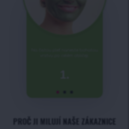
Na čistou pleť naneste bohatou
vrstvu po celém obličeji.
1.
PROČ JI MILUJÍ NAŠE ZÁKAZNICE