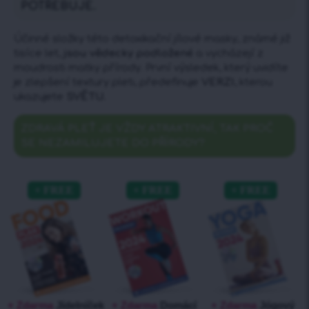
POTŘEBUJE.
Účinné složky této detoxikační jílové masky, známé již
tisíce let,
jsou vědecky podložené
a vycházejí z
moudrosti matky přírody. První výsledek, který uvidíte
je zlepšení textury pleti, předefinuje
VERZI
, kterou
ukazujete
SVĚTU.
ZDRAVÁ PLEŤ JE VŽDY ATRAKTIVNÍ, TAK PROČ
SE NEZAMILUJETE DO PŘÍRODY?
+ Zdarma
Jídelníček
+ Zdarma
Domácí
+ Zdarma
Jógový