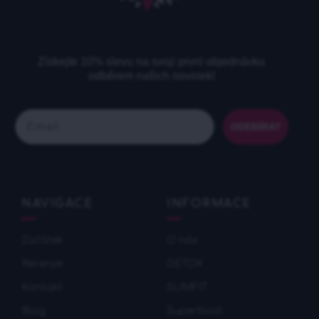
Získejte 10% slevu na svoji první objednávku
odběrem našich novinek!
Email
ODEBÍRAT
NAVIGACE
INFORMACE
Začátek
O nás
Recenze
DETOX
Kontakt
SLIMFIT
Blog
Superfood