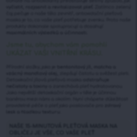
bohaté na antioxidanty představuje šetrný způsob, jak
vyčistit, rozjasnit a revitalizovat pleť.
Zatímco zelený
čaj pečuje o naše tělo zevnitř, antioxidační pleťová
maska je to, co vaše pleť potřebuje zvenku. Proto naše
produkty dokonale spolupracují a dosahují
maximálních výsledků a účinnosti.
Jsme tu, abychom vám pomohli
UKÁZAT VAŠI VNITŘNÍ KRÁSU.
Přírodní složky, jako je
bentonitový jíl, matcha a
vzácný mandlový olej,
zlepšují čistotu a svěžest pleti.
Detoxikační jílová pleťová maska
odstraňuje
nečistoty a toxiny
a zanechává pleť hydratovanou.
Jako největší detoxikační orgán v těle je účinnou
bariérou mezi námi a okolím. Nyní chápete důležitost
pravidelné péče o pleť jako posilovače pro
zdravý
lesk a hladkou texturu.
NAŠE 15-MINUTOVÁ PLEŤOVÁ MASKA NA
OBLIČEJ JE VŠE, CO VAŠE PLEŤ