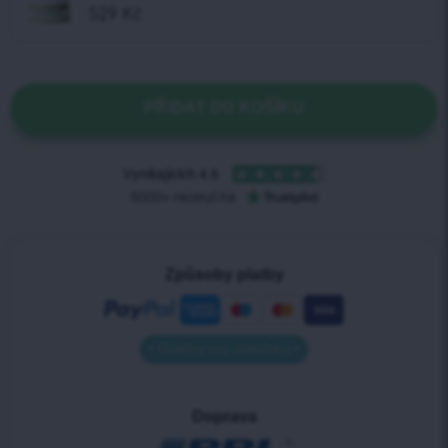
529
Kč
PŘIDAT DO KOŠÍKU
Způsoby platby
• Platby na dobírku •
Doprava