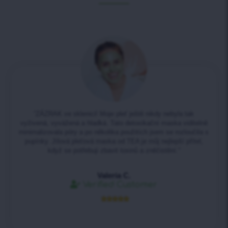
“ZÁZRAK ve sklenici! Moje pleť ještě nikdy nebyla tak
vyživená, vyvážená a hladká. Tato detoxikační maska viditelně
minimalizovala póry a po několika použitích jsem se rozloučila s
pupínky. Jílová pleťová maska od TEA je můj nejlepší přítel,
když se potřebuji zbavit toxinů a zněčistění.”
Valeria C.
Verified Customer




