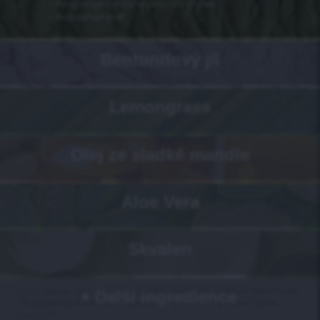
• Podporuje ochranu proti UV záření
• Rozjasňuje pleť
Bentonitový jíl
Lemongrass
Olej ze sladké mandle
Aloe Vera
Skvalen
Další ingredience