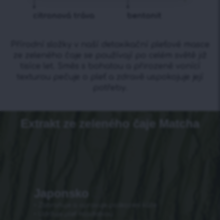
Přírodní složky v naší detoxikační pleťové masce
ze zeleného čaje se používají po celém světě již
tisíce let. Směs s bohatou a přirozeně vonící
texturou pečuje o pleť a zdravě uspokojuje její
potřeby.
Extrakt ze zeleného čaje Matcha
Japonsko
• Zabraňuje a opravuje poškození kůže
• Udržuje pleť mladistvou