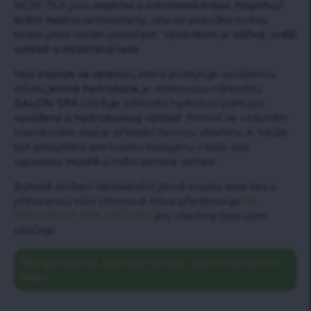
WOW TEA jsou
matcha a citronová tráva.
Naplňují
kožní matrix
antioxidanty, aby se pokožka mohla
bránit proti vlivům prostředí. Výsledkem je
zářivý, svěží
vzhled a mladistvý lesk
.
Náš
zázrak ve sklenici,
který poskytuje vyváženou
dávku
jemné hydratace
, je dokonalou náhradou
SALON SPA
.Udržuje základní hydrataci pleti pro
vyvážený a hydratovaný vzhled
. Retinol ve vzácném
mandlovém oleji je přírodní formou vitamínu A. Může
být prospěšný pro tvorbu kolagenu v kůži, aby
vypadala
mladě
a měla
zdravý
vzhled.
Bohaté složení detoxikační jílové masky wow tea s
přirozenou vůní citronové trávy představuje
15-
MINUTOVÝ SPA ZÁŽITEK
pro všechny typy pleti
obličeje.
Bez parabenů, bez parfemace, bez minerálních
olejů.