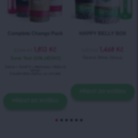
Complete Change Pack
HAPPY BELLY BOX
1,813
Kč
1,468
Kč
2,266
Kč
1,727
Kč
Save Text 20% (453Kč)
Čerstvá. Štíhlá. Zdravá.
Detox + SlimFit + Wellness + Růžová
láhev
Dosáhněte všeho, co chcete.
PŘIDAT DO KOŠÍKU
PŘIDAT DO KOŠÍKU