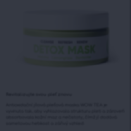
Revitalizujte svou pleť znovu
Antioxidační jílová pleťová maska WOW TEA je
vyvinuta tak, aby vyhlazovala strukturu pleti a zároveň
absorbovala kožní maz a nečistoty, čímž jí dodává
sametovou hebkost a zářivý vzhled.