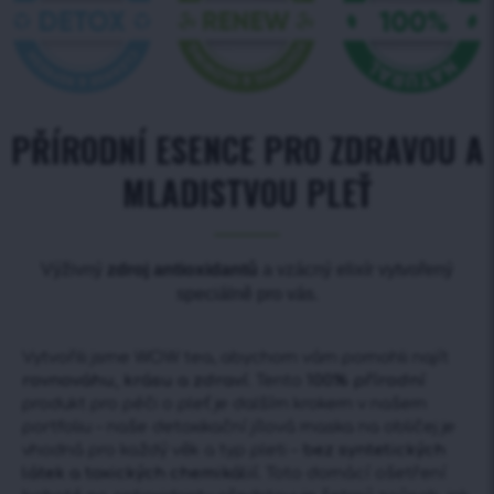
PŘÍRODNÍ ESENCE PRO ZDRAVOU A
MLADISTVOU PLEŤ
Výživný
zdroj antioxidantů
a vzácný elixír vytvořený
speciálně pro vás.
Vytvořili jsme WOW tea, abychom vám pomohli najít
rovnováhu, krásu a zdraví.
Tento
100% přírodní
produkt pro péči o pleť je dalším krokem v našem
portfoliu – naše detoxikační jílová maska na obličej je
vhodná pro každý věk a typ pleti –
bez syntetických
látek a toxických chemikálií.
Toto domácí ošetření