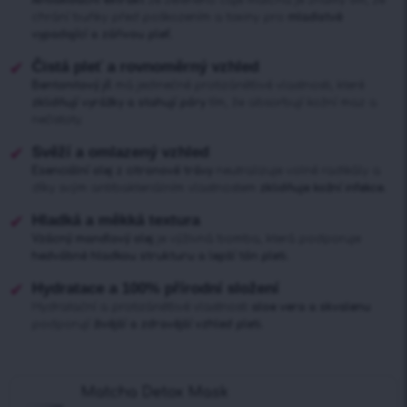
chrání buňky před poškozením a toxiny pro
mladistvě
vypadající a zářivou pleť.
Čistá pleť a rovnoměrný vzhled
Bentonitový jíl
má jedinečné protizánětlivé vlastnosti, které
zklidňují vyrážky a stahují póry
tím, že absorbují kožní maz a
nečistoty.
Svěží a omlazený vzhled
Esenciální olej z citronové trávy
neutralizuje volné radikály a
díky svým antibakteriálním vlastnostem
zklidňuje kožní infekce.
Hladká a měkká textura
Vzácný mandlový olej
je výživná bomba, která podporuje
hedvábně hladkou strukturu a lepší tón pleti.
Hydratace a 100% přírodní složení
Hydratační a protizánětlivé vlastnosti
aloe vera a skvalenu
podporují
živější a zdravější vzhled pleti.
Matcha Detox Mask