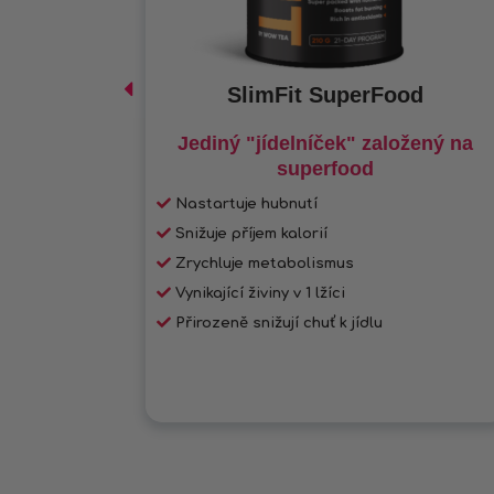
SlimFit SuperFood
chutnat
Jediný "jídelníček" založený na
superfood
Nastartuje hubnutí
bek
Snižuje příjem kalorií
Zrychluje metabolismus
Vynikající živiny v 1 lžíci
Přirozeně snižují chuť k jídlu