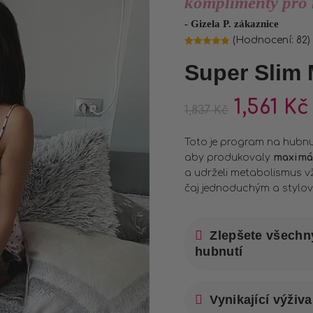
komplimenty pro
- Gizela P. zákaznice
(Hodnocení:
82
)
Hodnoceno
82
4.84
z 5 na
Super Slim
základě
hodnocení
zákazníků
1,561
Kč
1,837
Kč
Toto je program na hubnu
aby produkovaly
maximál
a udrželi metabolismus vž
čaj jednoduchým a stylový
Zlepšete všechn
hubnutí
Vynikající výživa 