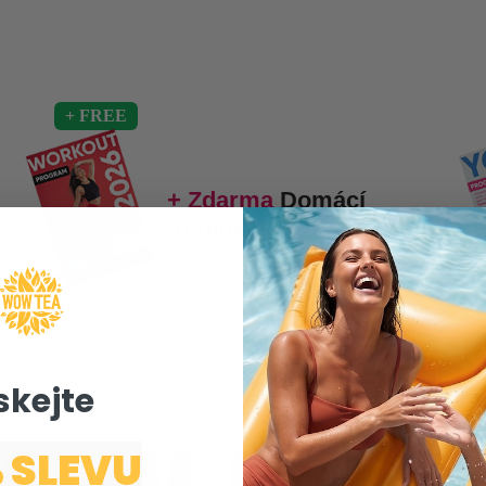
+ Zdarma
Domácí
tréninkový
pro objednávky nad 900 Kč!
skejte ​
 SLEVU