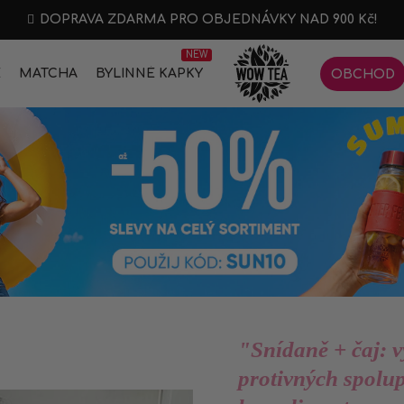
DOPRAVA ZDARMA PRO OBJEDNÁVKY NAD 900 Kč!
NEW
E
MATCHA
BYLINNÉ KAPKY
OBCHOD
"Snídaně + čaj: v
protivných spolu