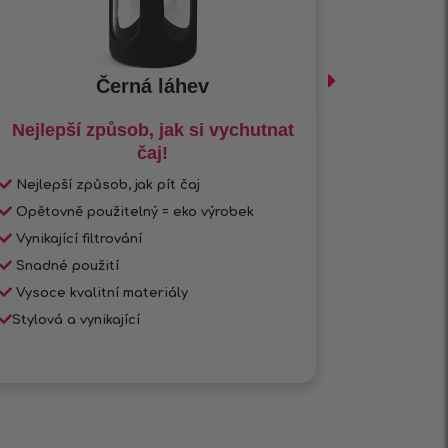
Černá láhev
Nejlepší způsob, jak si vychutnat
Jediný
čaj!
Nejlepší způsob, jak pít čaj
Nastart
Opětovně použitelný = eko výrobek
Snižuje 
Vynikající filtrování
Zrychlu
Snadné použití
Vynikajíc
Vysoce kvalitní materiály
Přirozen
Stylová a vynikající