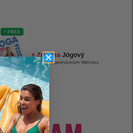
+ Zdarma
Jógový
se všemi objednávkami Wellness
čaje!