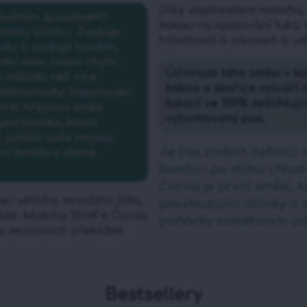
Díky vlastnostem matcha,
 chutným způsobem?
kakau na spalování tuků m
nímu účinku. Zvyšuje
hmotností a zároveň si ud
du a zvyšuje hladinu
dní nám často chybí
Účinnost této směsi v k
i náladu než více
kakaa a skořice vytváří
 dohromady! Inspirováni
kalorií ve 100% zeštíhlu
řili hřejivou směs
vyformovaný pas.
 pochoutka, která
ň potěší vaše smysly.
Je čas změnit definici 
ní kondice stane
kondici po dobu chlad
Cocoa je první směsí, kt
i většího množství jídla,
povzbuzující účinky a 
váze. Matcha SlimFit Cocoa
pohárky sametovým po
to sezónních překážek.
Bestsellery