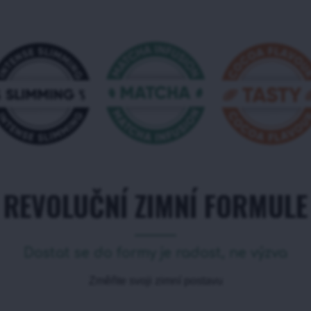
REVOLUČNÍ ZIMNÍ FORMULE
Dostat se do formy je radost, ne výzva
Změňte svoji zimní postavu