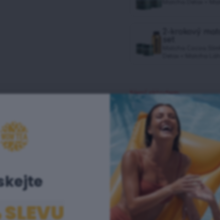
Matcha Detox + Mat
2-krokový ma
set
Matcha Cocoa Slim
Detox + Matcha Lá
Není skladem
skejte ​
 SLEVU