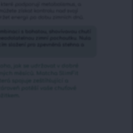
 které podporují metabolismus, a
ůžete získat kontrolu nad svojí
ržet energii po dobu zimních dnů.
ombinaci s bohatou, shovívavou chutí
 neodolatelnou zimní pochoutku. Nula
jícím složení pro zpevněná stehna a
toho, jak se udržovat v dobré
ných měsíců. Matcha SlimFit
erá spojuje zeštíhlující a
zároveň potěší vaše chuťové
žitkem.