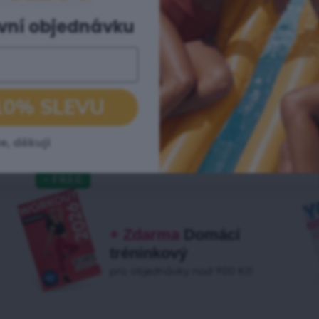
Doprava zdarma pro
rvní objednávku
objednávky nad 900
Kč
10% SLEVU
e, děkuji
+ Zdarma
Domácí
tréninkový
pro objednávky nad 900 Kč!