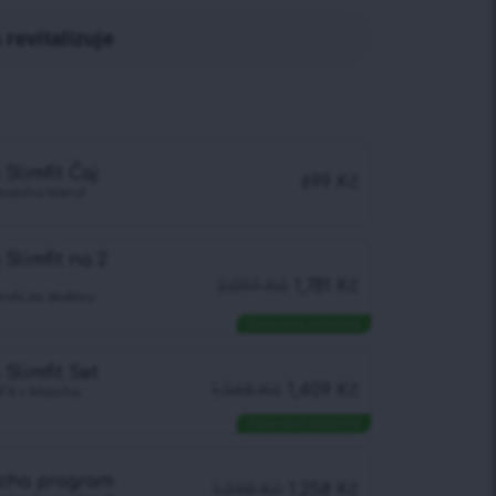
revitalizuje
Slimfit Čaj
699
Kč
matcha blend
Slimfit na 2
2,097
Kč
1,781
Kč
nds za skvělou
Doprava zdarma
Slimfit Set
1,568
Kč
1,409
Kč
Fit + Matcha
Doprava zdarma
tcha program
1,398
Kč
1,258
Kč