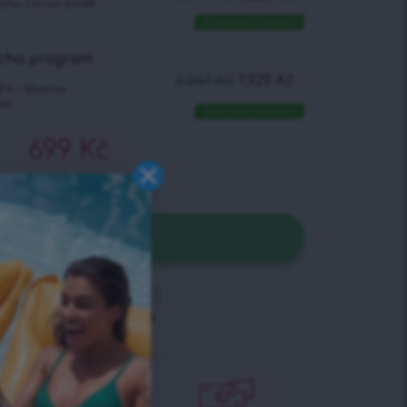
cha Cocoa Slimfit
Doprava zdarma
tcha program
2,267
Kč
1,929
Kč
Fit + Matcha
hev
Doprava zdarma
699
Kč
PŘIDAT DO KOŠÍKU