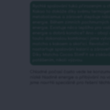
Rychlé spalování tuků přirozeným a
Kakao to dokáže díky svému termogen
metabolismus a zároveň zlepšuje nála
energie. Během zimních pochmurných 
energie. Existuje něco lepšího pro vaš
energie a dobrá kondice? Ano – obojí
touto dokonalou kombinací jsme vytvo
matcha s kakaem a skořicí. Revoluční
nastartuje spalování kalorií a zárove
Díky Matcha Cocoa SlimFit se získává
potěšením, nikoli výzvou.
Chladné počasí často vede ke konzumac
nízké hladině energie a přibývání na 
jsme navrhli speciálně pro řešení těch