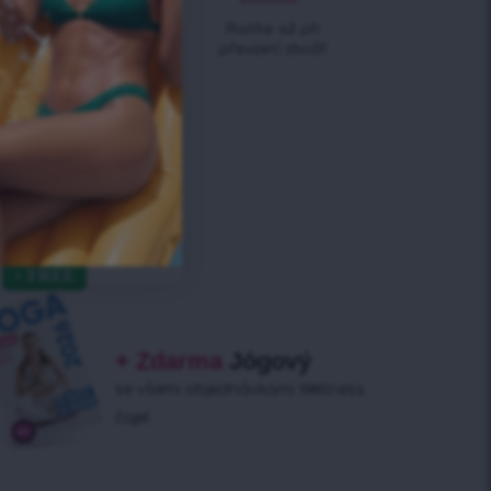
Doručení do 1-2 dnů!
Platíte až při
převzetí zboží!
+ Zdarma
Jógový
se všemi objednávkami Wellness
čaje!