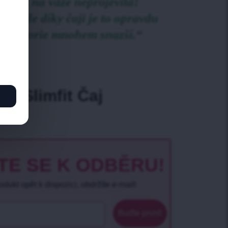
štěva na váze neprojevila!
ní, ale díky čaji je to opravdu
uji kalorie mnohem snazší.“
a Slimfit Čaj
TE SE K ODBĚRU!
dukt opět k dispozici, obdržíte e-mail!
Buďte první!