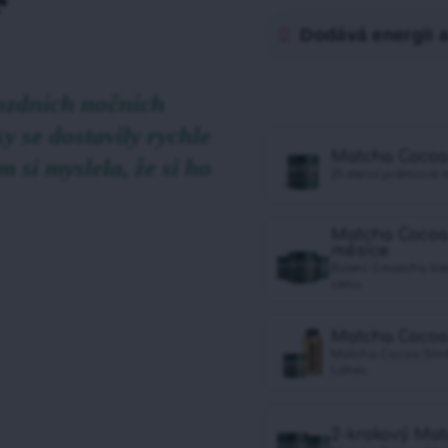
Dodává energii a 
pozdních nočních
y se dostavily rychle
Matcha Cocoa 
m si myslela, že si ho
21-denní prémiová 
Matcha Cocoa 
měsíce
Balení 3 matcha ble
cenu
Matcha Cocoa 
Matcha Cocoa Slim
Láhev
2-krokový Ma