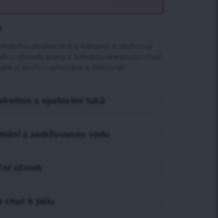
g
á matcha obohacená o kakaový a skořicový
osti a obvodu pasu, s bohatou kakaovou chutí.
em a skořicí – přirozeně a efektivně!
olismus a spalování tuků
mání a zadržovanou vodu
ční účinek
 chuť k jídlu