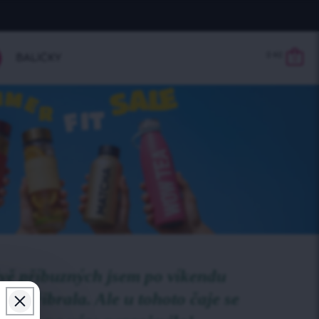
0
Kč
BALÍČKY
0
ěvě příbuzných jsem po víkendu
vy přibrala. Ale u tohoto čaje se