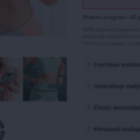
21denní program • 63 
100% organická japonsk
extrakt ke snížení hmotn
Formuj svou siluetu s kaka
Zrychluje metab
Odstraňuje nadý
Čistící antioxida
Přirozeně snižuje