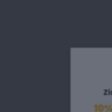
Zí
10%