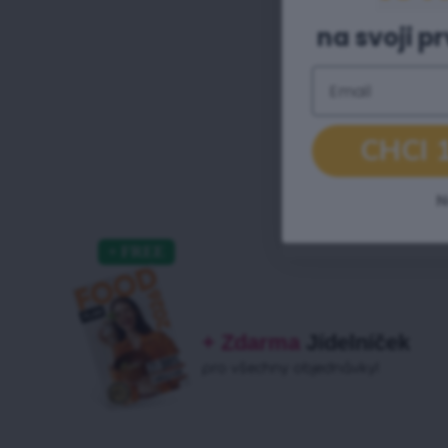
na svoji p
Email
CHCI 
N
+ Zdarma
Jídelníček
pro všechny objednávky!