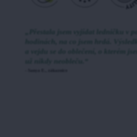
„Přestala jsem vyjídat ledničku v 
hodinách, na co jsem hrdá. Výsledk
a vejdu se do oblečení, o kterém jse
už nikdy neobleču.“
- Sanya E., zákaznice