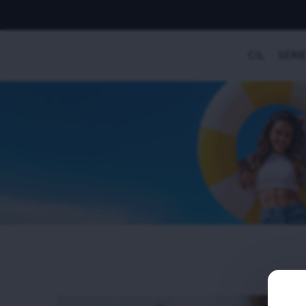
CÍL
SÉRI