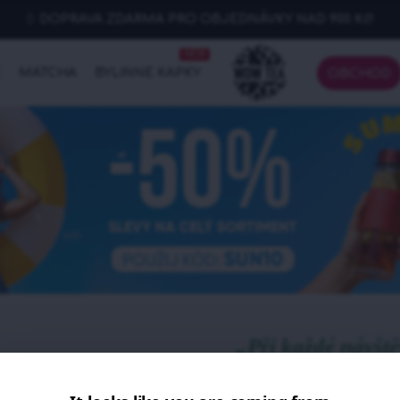
DOPRAVA ZDARMA PRO OBJEDNÁVKY NAD 900 Kč!
NEW
E
MATCHA
BYLINNÉ KAPKY
OBCHOD
„Při každé návšt
plném domácí stra