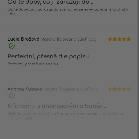
Od té doby, co ji zařazuji do ...
Od té doby, co ji zařazuji do své rutiny, se mi výrazně snížila chuť k
jídlu.
Lucie Brožová
Matcha Tropicana SlimFit čaj
Hodnocení
5
z 5
Perfektní, přesně dle popisu....
Perfektní, přesně dle popisu.
Andrea Kubová
Matcha Tropicana SlimFit čaj
Hodnocení
5
z 5
Míchám ji s ananasovým a banán...
Míchám ji s ananasovým a banánovým smoothie – neuvěřitelná
chuť i účinek!