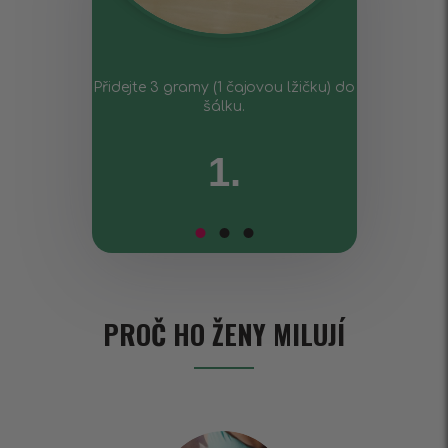
Přidejte 3 gramy (1 čajovou lžičku) do
šálku.
1.
PROČ HO ŽENY MILUJÍ