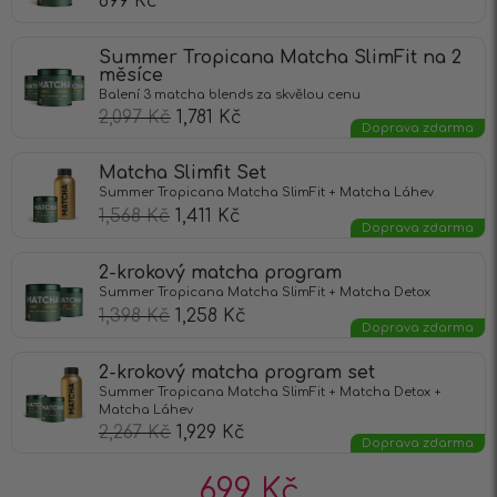
699
Kč
Summer Tropicana Matcha SlimFit na 2
měsíce
Balení 3 matcha blends za skvělou cenu
2,097
Kč
1,781
Kč
Doprava zdarma
Matcha Slimfit Set
Summer Tropicana Matcha SlimFit + Matcha Láhev
1,568
Kč
1,411
Kč
Doprava zdarma
2-krokový matcha program
Summer Tropicana Matcha SlimFit + Matcha Detox
1,398
Kč
1,258
Kč
Doprava zdarma
2-krokový matcha program set
Summer Tropicana Matcha SlimFit + Matcha Detox +
Matcha Láhev
2,267
Kč
1,929
Kč
Doprava zdarma
699
Kč