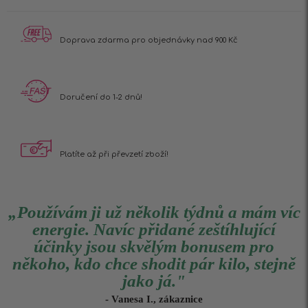
Doprava zdarma pro
objednávky nad 900 Kč
Doručení do 1-2 dnů!
Platíte až při
převzetí zboží!
„Používám ji už několik týdnů a mám víc
energie. Navíc přidané zeštíhlující
účinky jsou skvělým bonusem pro
někoho, kdo chce shodit pár kilo, stejně
jako já."
- Vanesa I., zákaznice