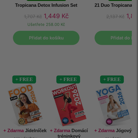
Tropicana Detox Infusion Set
21 Duo Tropicana D
1,449
Kč
1,8
1,707
Kč
2,137
Kč
Ušetřete
258.00 Kč
Přidat do košíku
Přidat do ko
+ Zdarma
Jídelníček
+ Zdarma
Domácí
+ Zdarma
Jógový
tréninkový