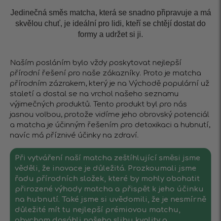
Jedinečná směs matcha, která se snadno připravuje a má
skvělou chuť, je ideální pro lidi, kteří se chtějí dostat do
formy a udržet si ji.
Naším posláním bylo vždy poskytovat nejlepší
přírodní řešení pro naše zákazníky. Proto je matcha
přírodním zázrakem, který je na Východě populární už
staletí a dostal se na vrchol našeho seznamu
výjimečných produktů. Tento produkt byl pro nás
jasnou volbou, protože vidíme jeho obrovský potenciál
a matcha je účinným řešením pro detoxikaci a hubnutí,
navíc má příznivé účinky na zdraví.
Při vytváření naší matcha zeštíhlující směsi jsme
věděli, že inovace je důležitá. Prozkoumali jsme
řadu přírodních složek, které by mohly obohatit
přirozené výhody matcha a přispět k jeho účinku
na hubnutí. Také jsme si uvědomili, že je nesmírně
důležité mít tu nejlepší prémiovou matchu,
abychom dosáhli našeho slibu kvality a