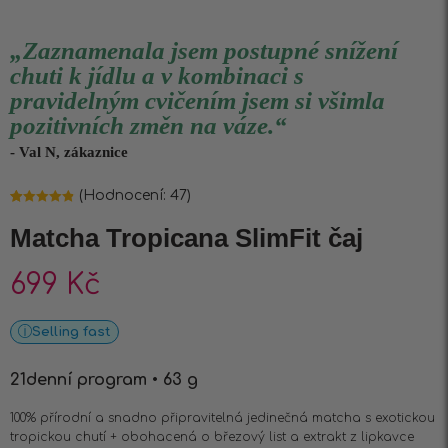
„Zaznamenala jsem postupné snížení
chuti k jídlu a v kombinaci s
pravidelným cvičením jsem si všimla
pozitivních změn na váze.“
- Val N, zákaznice
(Hodnocení:
47
)
Hodnoceno
47
4.87
z 5 na
Matcha Tropicana SlimFit čaj
základě
hodnocení
zákazníků
699
Kč
Selling fast
21denní program • 63 g
100% přírodní a snadno připravitelná jedinečná matcha s exotickou
tropickou chutí + obohacená o březový list a extrakt z lipkavce