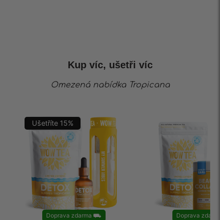
Kup víc, ušetři víc
Omezená nabídka Tropicana
Ušetříte
15
%
Doprava zdarma
⛟
Doprava zdarm