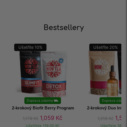
Bestsellery
Ušetříte
10
%
Ušetříte
20
%
Doprava zdarma
⛟
Doprava zdarm
2-krokový Biofit Berry Program
2-krokový Duo Infu
1,059
Kč
1,5
1,178
Kč
1,916
Kč
Ušetřete
119.00 Kč
Ušetřete
383.