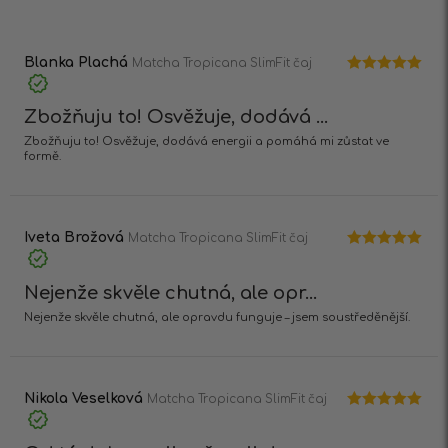
Hodnocení
1
z
5
Blanka Plachá
Matcha Tropicana SlimFit čaj
Hodnocení
5
z 5
Zbožňuju to! Osvěžuje, dodává ...
Zbožňuju to! Osvěžuje, dodává energii a pomáhá mi zůstat ve
formě.
Iveta Brožová
Matcha Tropicana SlimFit čaj
Hodnocení
5
z 5
Nejenže skvěle chutná, ale opr...
Nejenže skvěle chutná, ale opravdu funguje – jsem soustředěnější.
Nikola Veselková
Matcha Tropicana SlimFit čaj
Hodnocení
5
z 5