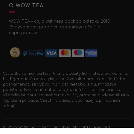
O WOW TEA
WOW TEA – čaj a wellness obchod od roku 2015.
Zabýváme se prodejem organických čajů a
superpotravin.
Výsledky se mohou lišit: Příčiny obezity lidí mohou být odlišné,
buď genetické nebo týkající se životního prostředí. Je třeba
poznamenat, že výživa, rychlost metabolismu, množství
pohybu a fyzická námaha se u jedinců liší. To znamená, že
výsledky hubnutí se mohou také lišit, proto se nikdy nemluví o
typickém případě. Všechny přísady pocházejí z přírodních
zdrojů.
© 2026
WOW Tea Czech Republic
. All rights reserved