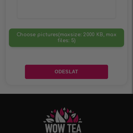
Choose pictures(maxsize: 2000 KB, max
files: 5)