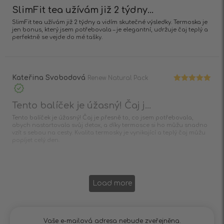
SlimFit tea užívám již 2 týdny...
SlimFit tea užívám již 2 týdny a vidím skutečné výsledky. Termoska je
jen bonus, který jsem potřebovala – je elegantní, udržuje čaj teplý a
perfektně se vejde do mé tašky.
Kateřina Svobodová
Renew Natural Pack
Hodnocení
5
z 5
Tento balíček je úžasný! Čaj j...
Tento balíček je úžasný! Čaj je přesně to, co jsem potřebovala,
abych nastartovala svůj detox, a díky termosce si ho můžu snadno
vzít s sebou na cesty. Kvalita termosky je vynikající a teplý čaj můžu
popíjet celý den.
Load more
Vaše e-mailová adresa nebude zveřejněna.