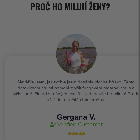
PROČ HO MILUJÍ ŽENY?
Nevěřila jsem, jak rychle jsem dosáhla ploché bříško! Tento
detoxikační čaj mi pomohl zvýšit fungování metabolismus a
vyčistit mé tělo od strašných toxinů – jednoduše ho miluju! Piju h
už 7 dní a určitě cítím změnu!
Gergana V.
Verified Customer




