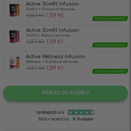
Active Slimfit Infusion
SlimFit + Oranžová termoska
1,257
Kč
1,129
Kč
Doprava zdarma
Active Slimfit Infusion
SlimFit + Růžová termoska
1,257
Kč
1,129
Kč
Doprava zdarma
Active Wellness Infusion
Wellness + Oranžová termoska
1,257
Kč
1,129
Kč
Doprava zdarma
PŘIDAT DO KOŠÍKU