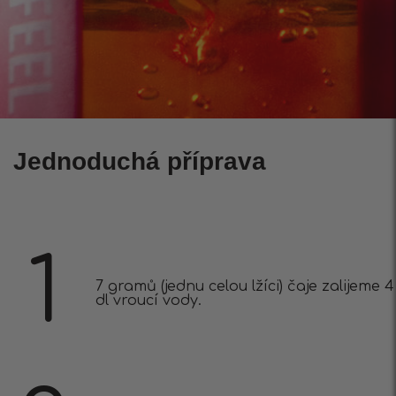
Jednoduchá příprava
1
7 gramů (jednu celou lžíci) čaje zalijeme 4
dl vroucí vody.