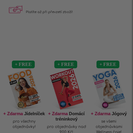
Platíte až při
převzetí zboží!
+ Zdarma
Jídelníček
+ Zdarma
Domácí
+ Zdarma
Jógový
tréninkový
pro všechny
se všemi
objednávky!
pro objednávky nad
objednávkami
900 Kč!
Wellness čaje!