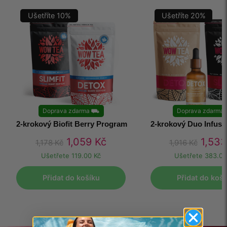
Ušetříte
10
%
Ušetříte
20
%
Doprava zdarma
⛟
Doprava zdarma
2-krokový Biofit Berry Program
2-krokový Duo Infus
1,059
Kč
1,53
1,178
Kč
1,916
Kč
Ušetřete
119.00 Kč
Ušetřete
383.00
Přidat do košíku
Přidat do koší