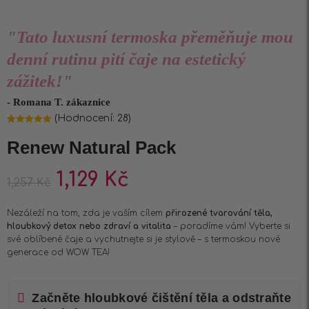
"Tato luxusní termoska přeměňuje mou
denní rutinu pití čaje na estetický
zážitek!"
- Romana T. zákaznice
(Hodnocení:
28
)
Hodnoceno
28
4.96
z 5 na
Renew Natural Pack
základě
hodnocení
zákazníků
1,129
Kč
1,257
Kč
Nezáleží na tom, zda je vaším cílem
přirozené tvarování těla,
hloubkový detox nebo zdraví a vitalita
– poradíme vám! Vyberte si
své oblíbené čaje a vychutnejte si je stylově – s termoskou nové
generace od WOW TEA!
Začněte hloubkové čištění těla a odstraňte