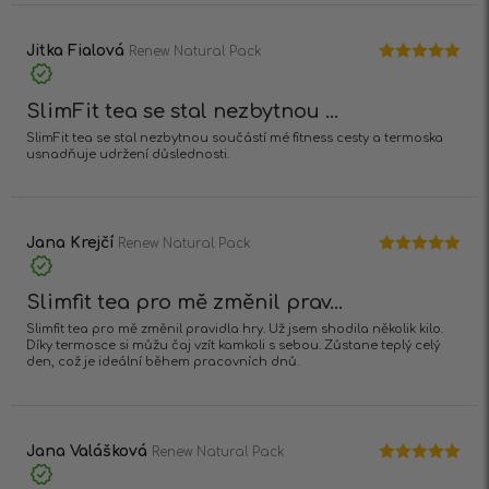
Jitka Fialová
Renew Natural Pack
Hodnocení
5
z 5
SlimFit tea se stal nezbytnou ...
SlimFit tea se stal nezbytnou součástí mé fitness cesty a termoska
usnadňuje udržení důslednosti.
Jana Krejčí
Renew Natural Pack
Hodnocení
5
z 5
Slimfit tea pro mě změnil prav...
Slimfit tea pro mě změnil pravidla hry. Už jsem shodila několik kilo.
Díky termosce si můžu čaj vzít kamkoli s sebou. Zůstane teplý celý
den, což je ideální během pracovních dnů.
Jana Valášková
Renew Natural Pack
Hodnocení
5
z 5