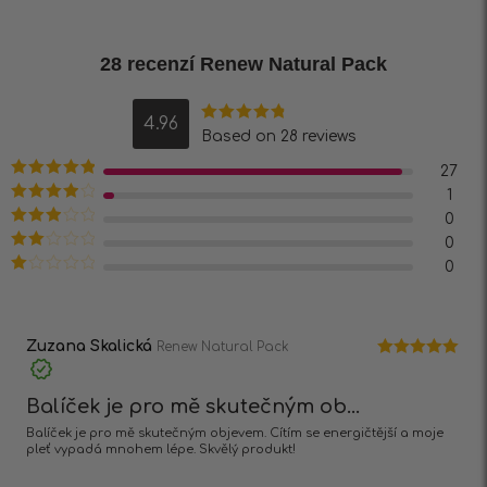
28 recenzí
Renew Natural Pack
4.96
Hodnocení
Based on 28 reviews
4.96
z 5
27
Hodnocení
5
1
z 5
Hodnocení
0
4
z 5
Hodnocení
0
3
z 5
Hodnocení
0
2
z 5
Hodnocení
1
z
5
Zuzana Skalická
Renew Natural Pack
Hodnocení
5
z 5
Balíček je pro mě skutečným ob...
Balíček je pro mě skutečným objevem. Cítím se energičtější a moje
pleť vypadá mnohem lépe. Skvělý produkt!