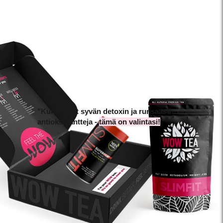
"Kun haluat syvän detoxin ja runsaasti
antioksidantteja -
tämä on valintasi!
"