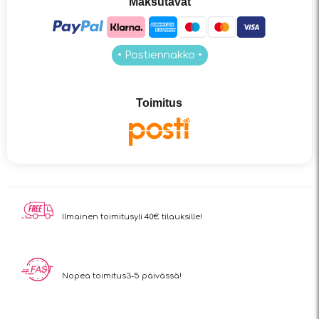
Maksutavat
• Postiennakko •
Toimitus
Ilmainen toimitus
yli 40€ tilauksille!
Nopea toimitus
3-5 päivässä!