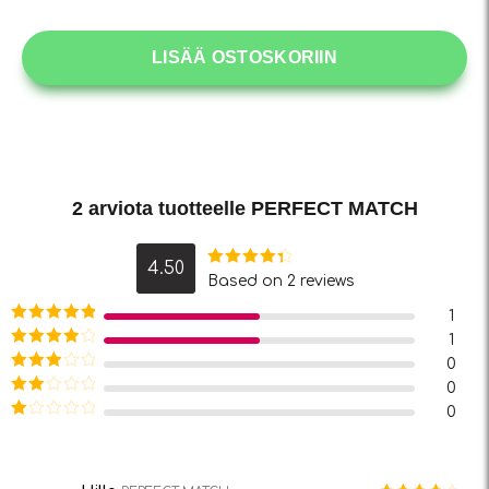
LISÄÄ OSTOSKORIIN
2 arviota tuotteelle
PERFECT MATCH
4.50
Arvostelu
Based on 2 reviews
tuotteesta:
4.5
/ 5
1
Arvostelu
1
tuotteesta:
Arvostelu
0
5
/ 5
tuotteesta:
Arvostelu
0
4
/ 5
tuotteesta:
Arvostelu
0
3
/ 5
tuotteesta:
Arvostelu
2
/ 5
tuotteesta:
1
/
5