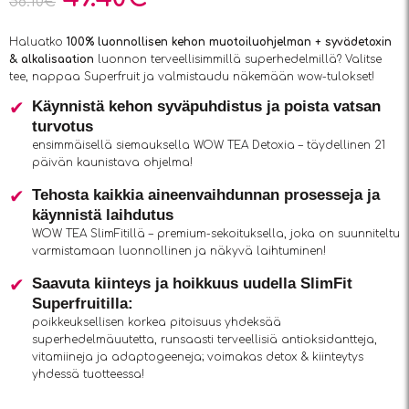
58.10
€
Haluatko
100% luonnollisen kehon muotoiluohjelman + syvädetoxin
& alkalisaation
luonnon terveellisimmillä superhedelmillä? Valitse
tee, nappaa Superfruit ja valmistaudu näkemään wow-tulokset!
Käynnistä kehon syväpuhdistus ja poista vatsan
turvotus
ensimmäisellä siemauksella WOW TEA Detoxia – täydellinen 21
päivän kaunistava ohjelma!
Tehosta kaikkia aineenvaihdunnan prosesseja ja
käynnistä laihdutus
WOW TEA SlimFitillä – premium-sekoituksella, joka on suunniteltu
varmistamaan luonnollinen ja näkyvä laihtuminen!
Saavuta kiinteys ja hoikkuus uudella SlimFit
Superfruitilla:
poikkeuksellisen korkea pitoisuus yhdeksää
superhedelmäuutetta, runsaasti terveellisiä antioksidantteja,
vitamiineja ja adaptogeeneja; voimakas detox & kiinteytys
yhdessä tuotteessa!