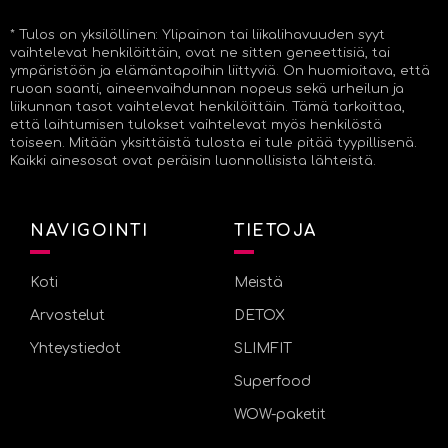
* Tulos on yksilöllinen: Ylipainon tai liikalihavuuden syyt
vaihtelevat henkilöittäin, ovat ne sitten geneettisiä, tai
ympäristöön ja elämäntapoihin liittyviä. On huomioitava, että
ruoan saanti, aineenvaihdunnan nopeus sekä urheilun ja
liikunnan tasot vaihtelevat henkilöittäin. Tämä tarkoittaa,
että laihtumisen tulokset vaihtelevat myös henkilöstä
toiseen. Mitään yksittäistä tulosta ei tule pitää tyypillisenä.
Kaikki ainesosat ovat peräisin luonnollisista lähteistä.
NAVIGOINTI
TIETOJA
Koti
Meistä
Arvostelut
DETOX
Yhteystiedot
SLIMFIT
Superfood
WOW-paketit