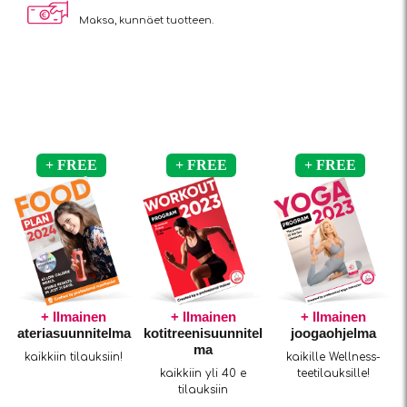
Maksa, kun
näet tuotteen.
+ Ilmainen
+ Ilmainen
+ Ilmainen
ateriasuunnitelma
kotitreenisuunnitel
joogaohjelma
ma
kaikkiin tilauksiin!
kaikille Wellness-
kaikkiin yli 40 e
teetilauksille!
tilauksiin