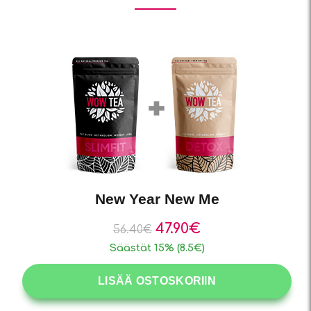
New Year New Me
47.90
€
56.40
€
Säästät 15% (8.5€)
LISÄÄ OSTOSKORIIN