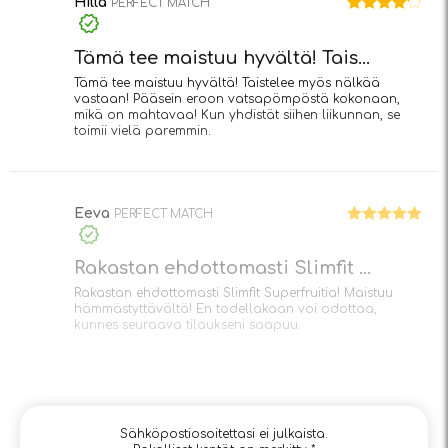
Hilla
PERFECT MATCH
Arvostelu
tuotteesta:
4
/ 5
Tämä tee maistuu hyvältä! Tais...
Tämä tee maistuu hyvältä! Taistelee myös nälkää
vastaan! Pääsein eroon vatsapömpöstä kokonaan,
mikä on mahtavaa! Kun yhdistät siihen liikunnan, se
toimii vielä paremmin.
Eeva
PERFECT MATCH
Arvostelu
tuotteesta:
5
/ 5
Rakastan ehdottomasti Slimfit ...
Rakastan ehdottomasti Slimfit Superfruitia! Maistuu
hämmästyttävältä! En todellakaan voi odottaa,
kunnes seuraava tilaukseni saapuu.
Sähköpostiosoitettasi ei julkaista.