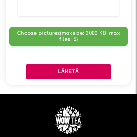
Choose pictures(maxsize: 2000 KB, max
files: 5)