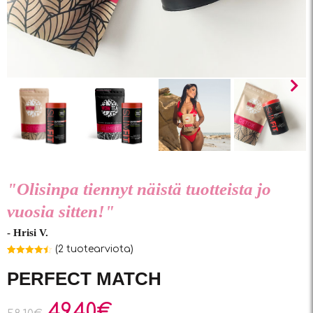
"Olisinpa tiennyt näistä tuotteista jo
vuosia sitten!"
- Hrisi V.
(
2
tuotearviota)
Arvio
2
4.5
5:stä
PERFECT MATCH
perustuen
asiakkaan
arvotukseen.
49.40
€