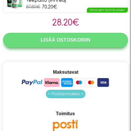
Teepullo (vihreä)
87.80
€
70.20
€
Ilmaisen toimituksen
28.20
€
LISÄÄ OSTOSKORIIN
Maksutavat
• Postiennakko •
Toimitus