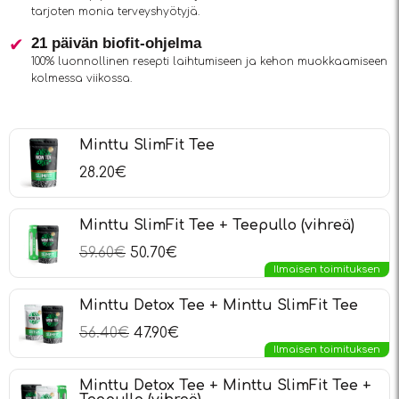
tarjoten monia terveyshyötyjä.
21 päivän biofit-ohjelma
100% luonnollinen resepti laihtumiseen ja kehon muokkaamiseen
kolmessa viikossa.
Minttu SlimFit Tee
28.20
€
Minttu SlimFit Tee + Teepullo (vihreä)
59.60
€
50.70
€
Ilmaisen toimituksen
Minttu Detox Tee + Minttu SlimFit Tee
56.40
€
47.90
€
Ilmaisen toimituksen
Minttu Detox Tee + Minttu SlimFit Tee +