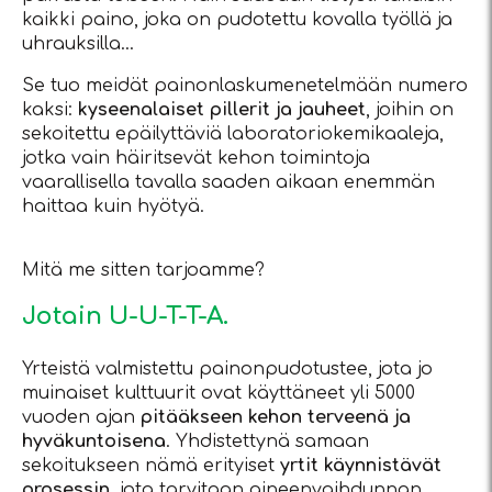
kaikki paino, joka on pudotettu kovalla työllä ja
uhrauksilla…
Se tuo meidät painonlaskumenetelmään numero
kaksi:
kyseenalaiset pillerit ja jauheet
, joihin on
sekoitettu epäilyttäviä laboratoriokemikaaleja,
jotka vain häiritsevät kehon toimintoja
vaarallisella tavalla saaden aikaan enemmän
haittaa kuin hyötyä.
Mitä me sitten tarjoamme?
Jotain U-U-T-T-A.
Yrteistä valmistettu painonpudotustee, jota jo
muinaiset kulttuurit ovat käyttäneet yli 5000
vuoden ajan
pitääkseen kehon terveenä ja
hyväkuntoisena
. Yhdistettynä samaan
sekoitukseen nämä erityiset
yrtit käynnistävät
prosessin
, jota tarvitaan aineenvaihdunnan