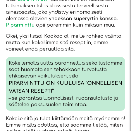
tutkimuksen tulos klassisesta terveellisestä
ainesosasta, joka yhdistyy erinomaisesti
olemassa olevien
yhdeksän superyrtin kanssa.
Piparminttu
opii paremmin kuin mikään muu.
Okei, yksi lisää! Kaakao oli meille rohkea valinta,
mutta kun kokeilimme sitä reseptiin, emme
voineet enää peruuttaa sitä.
Kokeilemalla uutta paranneltua sekoitustamme
saat huomata sen tehokkaan turvotusta
ehkäisevän vaikutuksen, sillä
PIPARMINTTU ON KUULUISA “ONNELLISEN
VATSAN RESEPTI”
– se parantaa luonnollisesti ruoansulatusta ja
säätelee paksusuolen toimintaa.
Kokeile sitä ja tulet kiittämään meitä myöhemmin!
Emme malta odottaa, että saamme tietää, miten