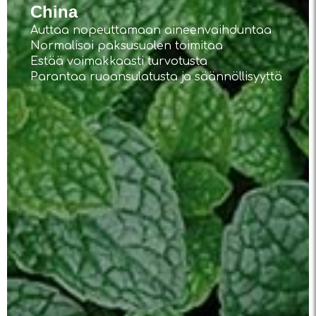
China
Auttaa nopeuttamaan aineenvaihduntaa
Normalisoi paksusuolen toimitaa
Estää voimakkaasti turvotusta
Parantaa ruoansulatusta ja säännöllisyyttä