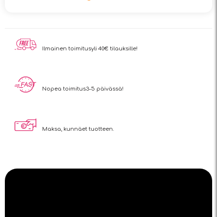
Ilmainen toimitus
yli 40€ tilauksille!
Nopea toimitus
3-5 päivässä!
Maksa, kun
näet tuotteen.