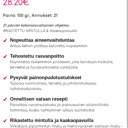
28.20
€
Paino: 150 gr., Annokset: 21
21 päivän kokonaisvaltainen ohjelma
RIKASTETTU MINTULLA & Kaakaopavuilla
Nopeuttaa aineenvaihduntaa
Antaa kehon polttaa kaloreita nopeammin.
Tehostettu rasvanpoltto
Käynnistää tärkeimmän prosessin, jota tarvitaan hoikalle,
terveelle ja hyväkuntoiselle vartalolle.
Pysyvät painonpudotustulokset
Tarjoaa luonnollisia, terveitä ja johdonmukaisia
laihdutustuloksia.
Onnellisen vatsan resepti
Parantaa ruoansulatusta ja paksusuolen säännöllistä
toimintaa, koska laihtuminen alkaa suolistosta!
Rikastettu mintulla ja kaakaopavuilla
Virkistävä piparmintun maku ja hienovarainen suklaan maku –