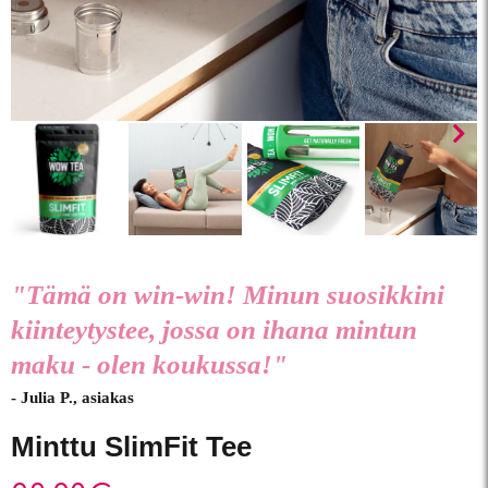
"Tämä on win-win! Minun suosikkini
kiinteytystee, jossa on ihana mintun
maku - olen koukussa!"
- Julia P., asiakas
Minttu SlimFit Tee