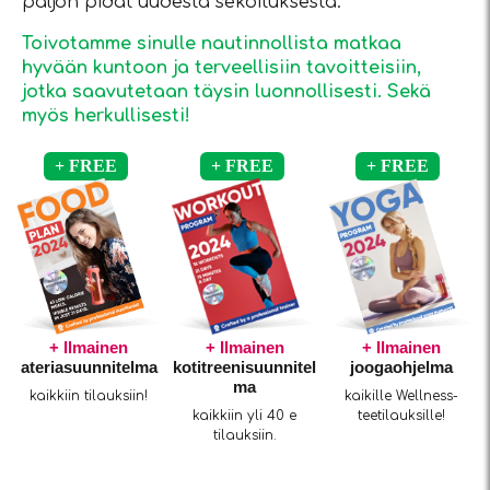
paljon pidät uudesta sekoituksesta.
Toivotamme sinulle nautinnollista matkaa
hyvään kuntoon ja terveellisiin tavoitteisiin,
jotka saavutetaan täysin luonnollisesti. Sekä
myös herkullisesti!
+ Ilmainen
+ Ilmainen
+ Ilmainen
ateriasuunnitelma
kotitreenisuunnitel
joogaohjelma
ma
kaikkiin tilauksiin!
kaikille Wellness-
kaikkiin yli 40 e
teetilauksille!
tilauksiin.