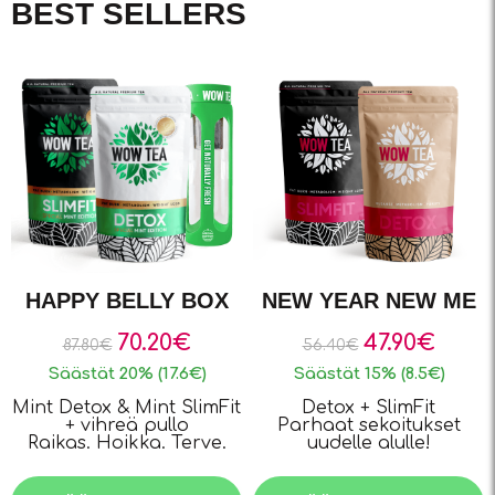
BEST SELLERS
HAPPY BELLY BOX
NEW YEAR NEW ME
70.20
€
47.90
€
87.80
€
56.40
€
Säästät 20% (17.6€)
Säästät 15% (8.5€)
Mint Detox & Mint SlimFit
Detox + SlimFit
+ vihreä pullo
Parhaat sekoitukset
Raikas. Hoikka. Terve.
uudelle alulle!