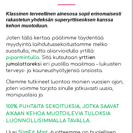
Klassinen terveellinen ainesosa sopii erinomaisesti
rakastetun yhdeksän superyrttiseoksen kanssa
kehon muotoiluun.
Joten tällä kertaa päätimme täydentää
myydyintä laihdutussekoitustamme melko
suositulla, mutta aliarvioidulla yrtillä:
piparmintulla
. Sitä kutsutaan
yrttien
jumalattareksi
eri puolilla maailmaa – lukuisten
terveys- ja kauneushyötyjensä ansiosta.
Olemme tutkineet luontoa monien vuosien ajan,
joten voimme tarjota sinulle jatkuvasti uusia,
monipuolisia ja
100% PUHTAITA SEKOITUKSIA, JOTKA SAAVAT
AIKAAN KEHOA MUOTOILEVIA TULOKSIA
LUONNOLLISIMMALLA TAVALLA.
Uusi
SlimFit Mint
-tuotteemme on huolellisen