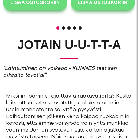
LISÄÄ OSTOSKORIIN
LISÄÄ OSTOSKORIIN
JOTAIN U-U-T-T-A
“Laihtuminen on vaikeaa – KUNNES teet sen
oikealla tavalla!”
Miksi inhoamme
rajoittavia ruokavalioita
? Koska
laihduttamisella saavutettuja tuloksia on niin
usein mahdotonta säilyttää pysyvästi.
Laihduttamisen jälkeen keho kaipaa ruokaa niin
kovasti, että emme voi syödä vain yhtä munkkia,
vaan meidän on syötävä neljä. Ja tämä jatkuu
päivästä toiseen. Näin saadaan tietysti takaisin