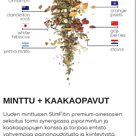
MINTTU + KAAKAOPAVUT
Uuden minttuisen SlimFitin premium-ainesosien
sekoitus toimii synergiassa piparmintun ja
kaakaopapujen kanssa ja tarjoaa entistä
vahvempaa painonpudotusta ja kiinteytystä.