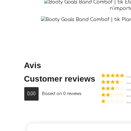
Étu
n’import
Plan
Avis
Customer reviews
Note
5
sur
5
Note
4
sur 5
0.00
Based on 0 reviews
Note
3
sur 5
Note
2
Note
sur
1
5
sur
5