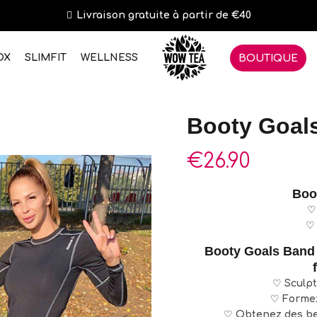
Livraison gratuite à partir de €40
OX
SLIMFIT
WELLNESS
BOUTIQUE
Booty Goal
€
26.90
Boo
Booty Goals Band 
♡
Sculpt
♡
Formez
♡
Obtenez des be