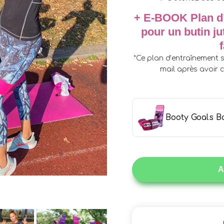
+ E-BOOK Plan d’
pour un butin j
*
Ce plan d’entraînement s
mail après avoir
Booty Goals 
A