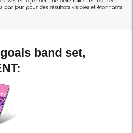
cuisses et façonner une belle taille – et tout cela
 par jour pour des résultats visibles et étonnants.
goals band set,
ENT: