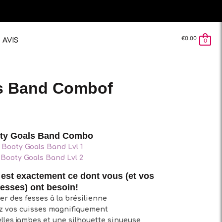
€
0.00
AVIS
0
s Band Combof
ty Goals Band Combo
♡
Booty Goals Band Lvl 1
♡
Booty Goals Band Lvl 2
est exactement ce dont vous (et vos
fesses) ont besoin!
er des fesses à la brésilienne
 vos cuisses magnifiquement
lles jambes et une silhouette sinueuse