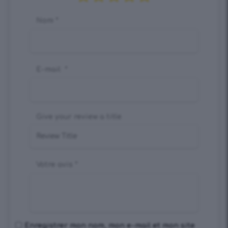
Nom
*
E-mail
*
Give your review a title
Votre avis
*
Enregistrer mon nom, mon e-mail et mon site