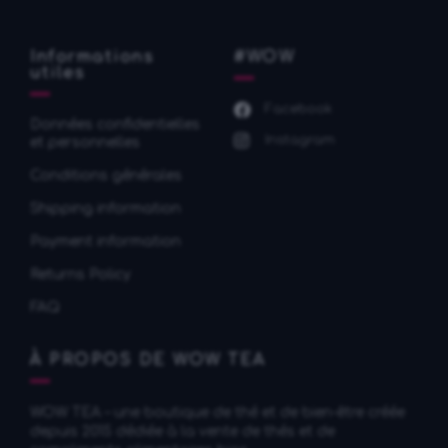
Informations
#WOW
utiles
Facebook
Données confidentielles
Instagram
et personnelles
Conditions générales
Shipping information
Payment information
Returns Policy
FAQ
À PROPOS DE WOW TEA
WOW TEA – une boutique de thé et de bien-être créée
depuis 2015 dédiée à la vente de thés et de