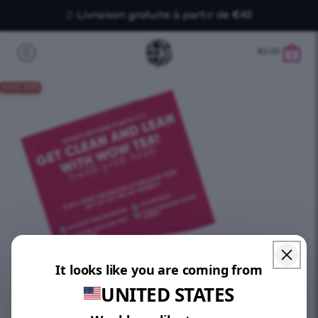
Livraison gratuite à partir de €40
€
0.00
0
SAVE 100%