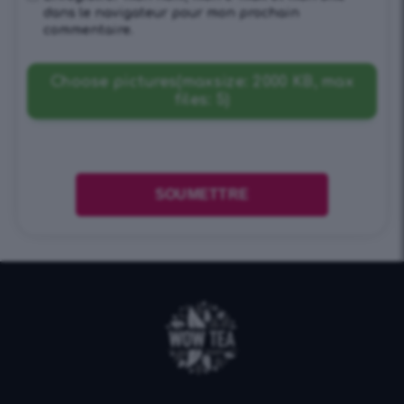
dans le navigateur pour mon prochain
commentaire.
Choose pictures(maxsize: 2000 KB, max
files: 5)