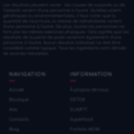
Les résultats peuvent varier : les causes de surpoids ou de
l’obésité varient d’une personne à l’autre. Qu’elles soient
génétiques ou environnementales, il faut noter que la
quantité de nourriture, la vitesse de métabolisme varient
d’une personne à l’autre. De plus, toutes les personnes ne
font pas les mêmes exercices physiques. Cela signifie que les
résultats de la perte de poids varieront également d’une
personne à l’autre. Aucun résultat individuel ne doit être
considéré comme typique. Tous les ingrédients sont dérivés
de sources naturelles.
NAVIGATION
INFORMATION
Accueil
À propos de nous
Boutique
DETOX
Avis
SLIMFIT
Contacts
Superfood
Blog
Forfaits WOW