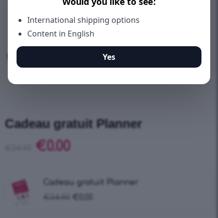
Cadeau gratuit Planner
€
0.00
€
34.90
Cadeau gratuit Planner
€
34.90
€
0.00