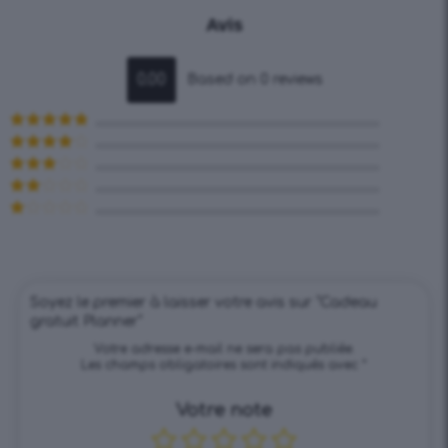
Avis
0.00
Based on 0 reviews
Note
5
sur
5
Note
4
sur 5
Note
3
sur 5
Note
2
Note
sur
1
5
sur
5
Soyez le premier à laisser votre avis sur “Cadeau
gratuit Planner”
Votre adresse e-mail ne sera pas publiée.
Les champs obligatoires sont indiqués avec
*
Votre note