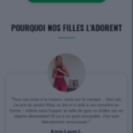
POURQUOI NOS FILLES L'ADORENT
“Tous ces mois à la maison, assis sur le canapé… bien sûr,
j’ai pris du poids! Mais ce thé m’a aidé à me remettre en
forme – même sans frapper la salle de gym ou d’aller sur un
régime alimentaire! Et ça a un goût incroyable. J’en suis
littéralement amoureuse !”
Anne-Laure L.