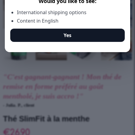
"C'est gagnant-gagnant ! Mon thé de
remise en forme préféré au goût
mentholé, je suis accro !"
- Julia. P., client
Thé SlimFit à la menthe
€
26.90