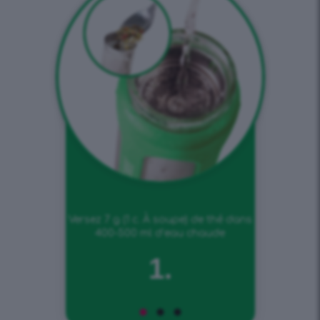
Versez 7 g (1 c. À soupe) de thé dans
400-500 ml d’eau chaude
1.