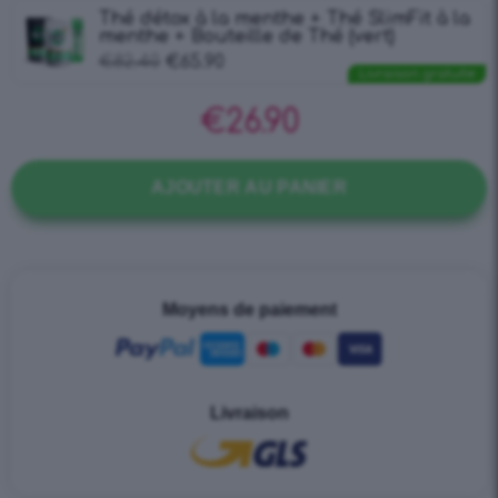
Thé détox à la menthe + Thé SlimFit à la
menthe + Bouteille de Thé (vert)
€
82.40
€
65.90
Livraison gratuite
€
26.90
AJOUTER AU PANIER
Moyens de paiement
Livraison