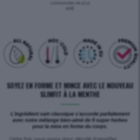
commandes de plus
40€
SOYEZ EN FORME ET MINCE AVEC LE NOUVEAU
SLIMFIT À LA MENTHE
L’ingrédient sain classique s’accorde parfaitement
avec notre mélange bien-aimé de 9 super herbes
pour la mise en forme du corps.
Cette fois, nous avons donc décidé d’amplifier