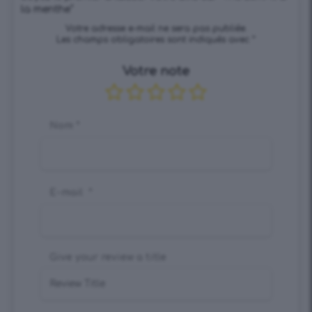
la menthe”
Votre adresse e-mail ne sera pas publiée.
Les champs obligatoires sont indiqués avec
*
Votre note
Nom
*
E-mail
*
Give your review a title