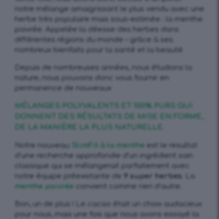
notre mélange amaigrissant le plus vendu avec une
herbe très populaire mais sous-estimée : la menthe
poivrée. Appelée la déesse des herbes dans
différentes régions du monde – grâce à ses
nombreux bienfaits pour la santé et la beauté.
Depuis de nombreuses années, nous étudions la
nature, nous pouvons donc vous fournir en
permanence de nouveaux
MÉLANGES POLYVALENTS ET 100% PURS QUI
DONNENT DES RÉSULTATS DE MISE EN FORME,
DE LA MANIÈRE LA PLUS NATURELLE.
Notre nouveau
SlimFit à la menthe
est le resultat
d’une recherche approfondie d’un ingrédient sain
classique qui se mélangerait parfaitement avec
notre équipe préexistante de
9 super herbes
. La
menthe poivrée
convient comme rien d’autre.
Bon, un de plus ! Le cacao était un choix audacieux
pour nous, mais une fois que nous avons essayé la