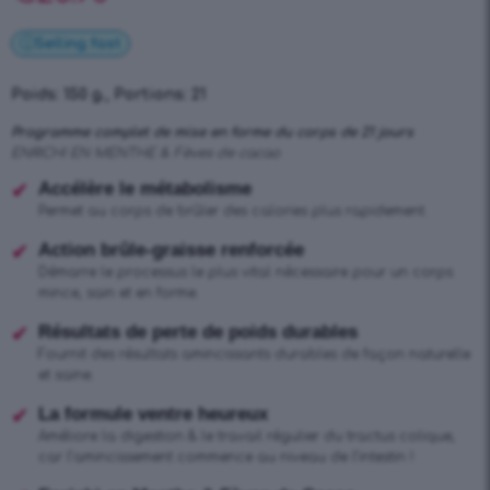
Selling fast
Poids: 150 g., Portions: 21
Programme complet de mise en forme du corps de 21 jours
ENRICHI EN MENTHE & Fèves de cacao
Accélère le métabolisme
Permet au corps de brûler des calories plus rapidement.
Action brûle-graisse renforcée
Démarre le processus le plus vital nécessaire pour un corps
mince, sain et en forme.
Résultats de perte de poids durables
Fournit des résultats amincissants durables de façon naturelle
et saine.
La formule ventre heureux
Améliore la digestion & le travail régulier du tractus colique,
car l’amincissement commence au niveau de l’intestin !