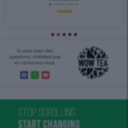
Verified Customer





Si vous avez des
questions, n’hésitez pas
et contactez-nous.