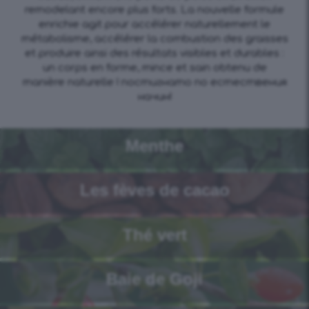
remodelant encore plus forts. La nouvelle formule
enrichie agit pour accélérer naturellement le
métabolisme, accélérer la combustion des graisses
et produire ainsi des résultats visibles et durables :
un corps en forme, mince et sain obtenu de
manière naturelle ! постигнато по естествения
начин!
Menthe
Les fèves de cacao
Thé vert
Baie de Goji