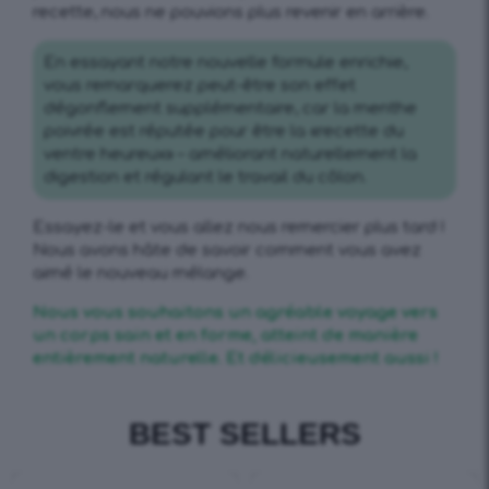
recette, nous ne pouvions plus revenir en arrière.
En essayant notre nouvelle formule enrichie,
vous remarquerez peut-être son effet
dégonflement supplémentaire, car la menthe
poivrée est réputée pour être la «recette du
ventre heureux» – améliorant naturellement la
digestion et régulant le travail du côlon.
Essayez-le et vous allez nous remercier plus tard !
Nous avons hâte de savoir comment vous avez
aimé le nouveau mélange.
Nous vous souhaitons un agréable voyage vers
un corps sain et en forme, atteint de manière
entièrement naturelle. Et délicieusement aussi !
BEST SELLERS