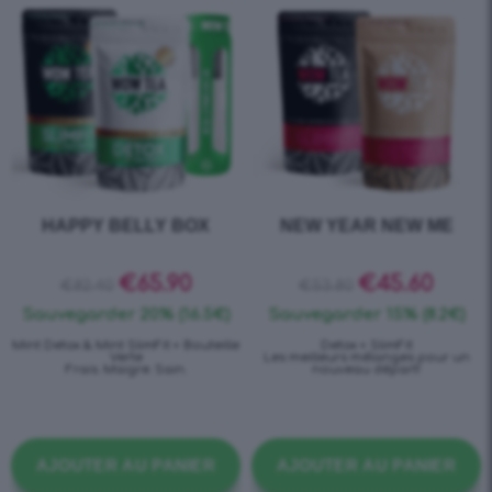
HAPPY BELLY BOX
NEW YEAR NEW ME
€
65.90
€
45.60
€
82.40
€
53.80
Sauvegarder 20% (16.5€)
Sauvegarder 15% (8.2€)
Mint Detox & Mint SlimFit + Bouteille
Detox + SlimFit
Verte
Les meilleurs mélanges pour un
Frais. Maigre. Sain.
nouveau départ!
AJOUTER AU PANIER
AJOUTER AU PANIER