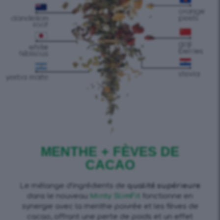
MENTHE + FÈVES DE
CACAO
Le mélange d’ingrédients de
qualité supérieure
dans le nouveau
Minty SlimFit
fonctionne en
synergie avec la menthe poivrée et les fèves de
cacao, offrant une perte de poids et un effet