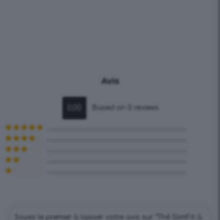
Avis
0.00
Based on 0 reviews
Note
5
sur
5
Note
4
sur 5
Note
3
sur 5
Note
2
Note
sur
1
5
sur
5
Soyez le premier à laisser votre avis sur “Thé SlimFit à