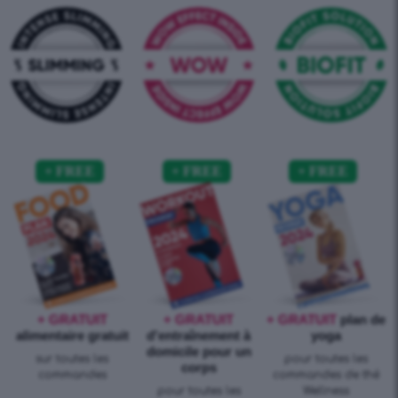
+ GRATUIT
+ GRATUIT
+ GRATUIT
plan de
alimentaire gratuit
d'entraînement à
yoga
domicile pour un
sur toutes les
pour toutes les
corps
commandes
commandes de thé
pour toutes les
Wellness