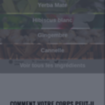
Yerba Mate
Hibiscus blanc
Gingembre
Cannelle
Voir tous les ingrédients
COMMENT VOTRE CORPS PEUT-IL