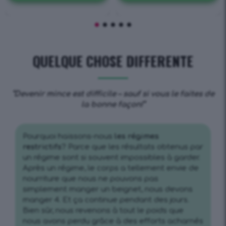
QUELQUE CHOSE DIFFERENTE
“Devenir mince est difficile – sauf si vous le faites de
la bonne façon!”
Pourquoi haïssons-nous
les
régimes
restrictifs
? Parce que les résultats obtenus par
un régime sont si souvent impossibles à garder.
Après un régime, le corps a tellement envie de
nourriture que nous ne pouvons pas
simplement manger un beignet, nous devons
manger 4. Et ça continue pendant des jours.
Bien sûr, nous revenons à tout le poids que
nous avons perdu grâce à des efforts acharnés