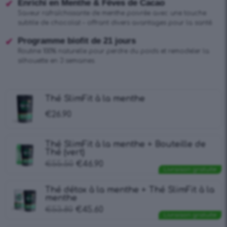
Enrichi en Menthe & Fèves de Cacao
Saveur rafraîchissante de menthe poivrée avec une touche
subtile de chocolat – offrant divers avantages pour la santé.
Programme biofit de 21 jours
Routine 100% naturelle pour perdre du poids et remodeler la
silhouette en 3 semaines.
Thé SlimFit à la menthe
€
26.90
Thé SlimFit à la menthe + Bouteille de
Thé (vert)
€
55.50
€
46.90
Livraison gratuite
Thé détox à la menthe + Thé SlimFit à la
menthe
€
53.80
€
45.60
Livraison gratuite