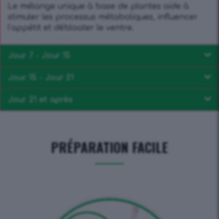
Le mélange unique à base de plantes aide à
stimuler les processus métaboliques, influencer
l’appétit et débloater le ventre.
Jour 7 - Jour 15
Jour 15 - Jour 21
Jour 21 et après
PRÉPARATION FACILE