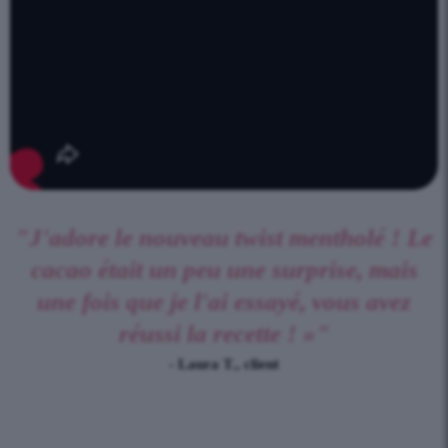
"J'adore le nouveau twist mentholé ! Le
cacao était un peu une surprise, mais
une fois que je l'ai essayé, vous avez
réussi la recette ! »"
- Laura T., client