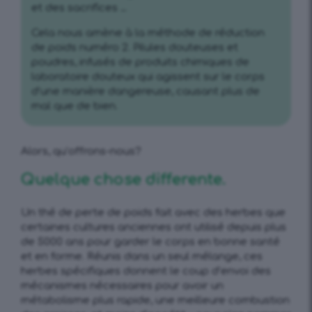
et des sacrifices …
Cela nous amène à la méthode de réduction
de poids numéro 2. Pilules douteuses et
poudres, infusés de produits chimiques de
laboratoire douteux qui agissent sur le corps
d’une manière dangereuse, causant plus de
mal que de bien.
Alors, qu’offrons-nous?
Quelque chose differente.
Un thé de perte de poids fait avec des herbes que
certaines cultures anciennes ont utilisé depuis plus
de 5000 ans pour garder le corps en bonne santé
et en forme. Réunis dans un seul mélange, ces
herbes spécifiques donnent le coup d’envoi des
mécanismes nécessaires pour avoir un
métabolisme plus rapide, une meilleure combustion