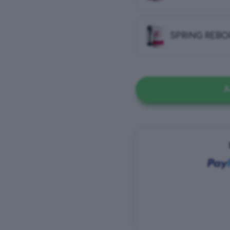
SPRING REBO
A