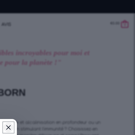
€
0.00
AVIS
0
sibles incroyables pour moi et
e pour la planète !"
EBORN
s, détox et alcalinisation en profondeur ou un
e action stimulant l’immunité ? Choisissez-en