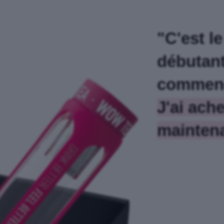
"C'est l
débutant
commenc
J'ai ache
maintena