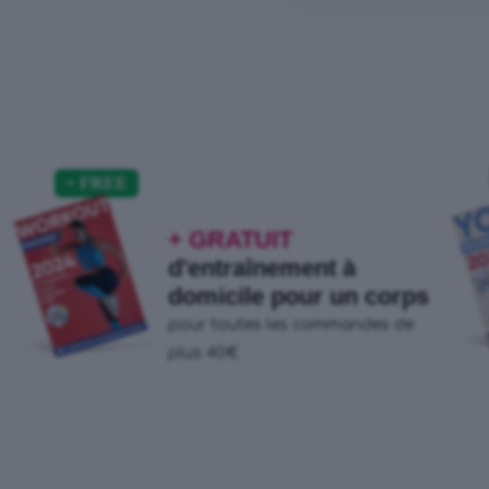
+ GRATUIT
d'entraînement à
domicile pour un corps
pour toutes les commandes de
plus 40€