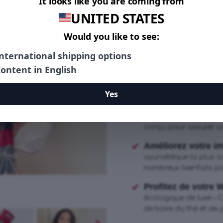
un et atteignez vos object
vous la bouteille WOW TEA
élégante ! Buvez-le n’imp
Lancez le nettoyag
les ballonnements
du ventre avec la pr
programme d’embelliss
Renforcez tous le
déclenchez
l’amincissement avec
conçu pour assurer une
Améliorez votre imm
ayurvédique la plus sa
nombreux bienfaits po
Profitez de votre
écologique de luxe – C
de boire du thé et de 