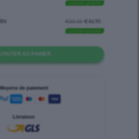
Livraison gratuite
RN
€
55.50
€
46.90
Livraison gratuite
JOUTER AU PANIER
Moyens de paiement
Livraison