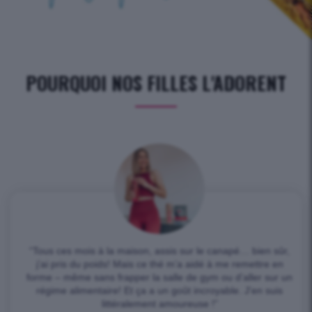
POURQUOI NOS FILLES L'ADORENT
“Tous ces mois à la maison, assis sur le canapé… bien sûr,
j’ai pris du poids! Mais ce thé m’a aidé à me remettre en
forme – même sans frapper la salle de gym ou d’aller sur un
régime alimentaire! Et ça a un goût incroyable. J’en suis
littéralement amoureuse !”