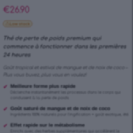
client
€
26.90
Low stock
Thé de perte de poids premium qui
commence à fonctionner dans les premières
24 heures
Goût tropical et estival de mangue et de noix de coco –
Plus vous buvez, plus vous en voulez!
Meilleure forme plus rapide
Déclenche instantanément les processus dans le corps qui
conduisent à la perte de poids.
Goût saturé de mangue et de noix de coco
Ingrédients 100% naturels pour l’ingification + goût exotique, été.
Effet rapide sur le métabolisme
Enrichi avec des herbes supplémentaires qui accélèrent le