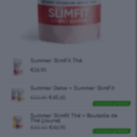
Summer SlimFit Thé
€
26.90
Summer Detox + Summer SlimFit
€
53.80
€
45.60
Livraison gratuite
Summer Slimfit Thé + Bouteille de
Thé (Jaune)
€
55.50
€
46.90
Livraison gratuite