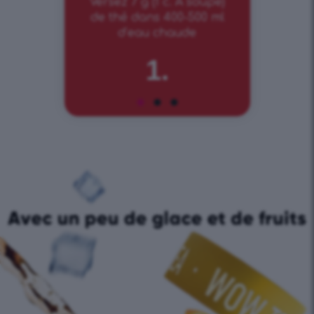
Versez 7 g (1 c. À soupe)
de thé dans 400-500 ml
d’eau chaude
1.