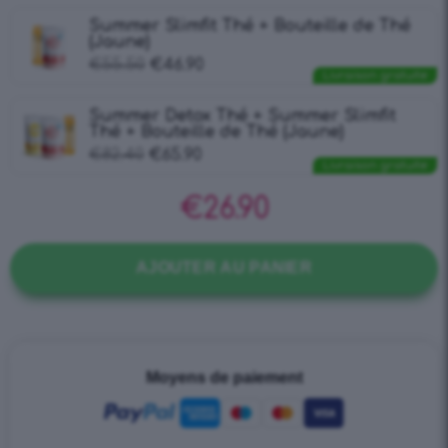
Summer Slimfit Thé + Bouteille de Thé
(Jaune)
€
55.50
€
46.90
Livraison gratuite
Summer Detox Thé + Summer Slimfit
Thé + Bouteille de Thé (Jaune)
€
82.40
€
65.90
Livraison gratuite
€
26.90
AJOUTER AU PANIER
Moyens de paiement