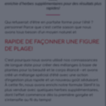
enrichie d’herbes supplémentaires pour des résultats plus
rapides!
Qui refuserait d’être en parfaite forme pour l’été ?
personne! Parce que c’est cette saison que nous
avons tous besoin d’un moyen naturel et
RAPIDE DE FAÇONNER UNE FIGURE
DE PLAGE!
C’est pourquoi nous avons utilisé nos connaissances
de longue date pour créer des mélanges à base de
plantes pour la beauté et le corps élancé – et avons
créé un mélange spécial d’été avec une action
d’ingestion plus rapide et un nouveau goût séduisant.
À cette fin, nous avons enrichi notre formule SlimFit la
plus vendue avec quelques herbes supplémentaires,
dont l’effet commence dès la première gorgée et
s’intensifie au fil du temps!