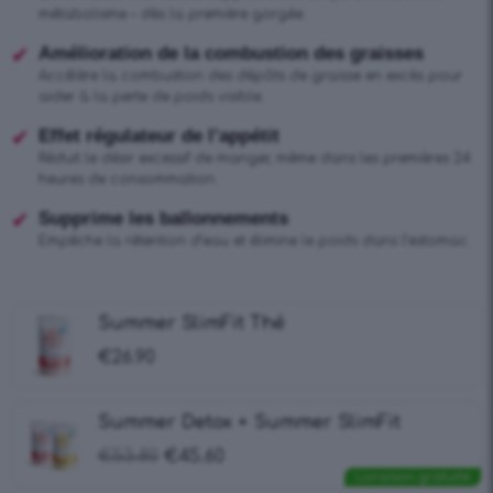
métabolisme – dès la première gorgée.
Amélioration de la combustion des graisses
Accélère la combustion des dépôts de graisse en excès pour
aider à la perte de poids visible.
Effet régulateur de l’appétit
Réduit le désir excessif de manger, même dans les premières 24
heures de consommation.
Supprime les ballonnements
Empêche la rétention d’eau et élimine le poids dans l’estomac.
Summer SlimFit Thé
€
26.90
Summer Detox + Summer SlimFit
€
53.80
€
45.60
Livraison gratuite