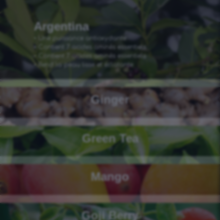
Argentina
• Une puissance antioxydante
• Contient 7 acides aminés essentiels
• Contient 7 acides aminés essentiels
• Rend la peau lisse et éclatante
Ginger
Green Tea
Mango
Goji Berry