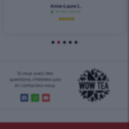
Anne-Laure L.
Verified Customer





Si vous avez des
questions, n’hésitez pas
et contactez-nous.