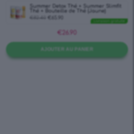
Summer Detox Thé + Summer Slimfit
Thé + Bouteille de Thé (Jaune)
€
82.40
€
65.90
Livraison gratuite
€
26.90
AJOUTER AU PANIER