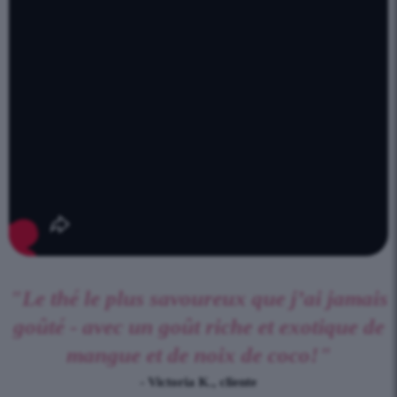
"Le thé le plus savoureux que j’ai jamais
goûté - avec un goût riche et exotique de
mangue et de noix de coco!"
- Victoria K., cliente