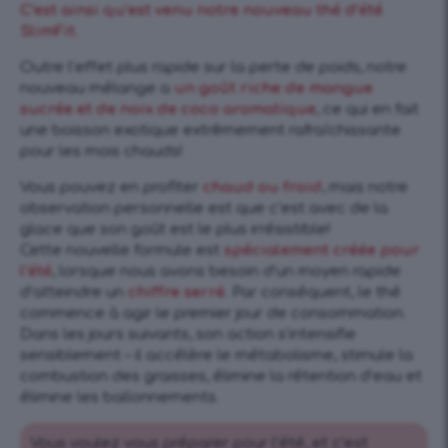
C’est ainsi qu’est venu notre nouveau thé d’été
SlimFit.
Outre l’effet plus rapide sur la perte de poids, notre
nouveau mélange a
un goût riche de mangue
sucrée et de noix de coco aromatique
, ce qui en fait
une boisson exotique extrêmement rafraîchissante
pour les mois chauds!
Vous pouvez en profiter
chaud ou froid
, mais notre
observation personnelle est que c’est avec de la
glace que son goût est le plus irrésistible!
Cette nouvelle formule est
spécialement créée pour
l’été
, lorsque nous avons besoin d’un moyen rapide
d’atteindre un
chiffre serré
. Par conséquent, le thé
commence à agir le premier jour de consommation.
Dans les jours suivants, son action s’intensifie
sensiblement – il accélère le métabolisme, stimule la
combustion des graisses, élimine la rétention d’eau et
élimine les ballonnements.
Vous voulez vous préparer pour l’été, et c’est