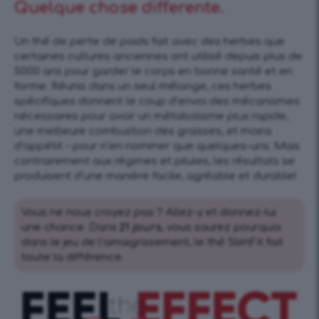
Quelque chose differente.
Un thé de perte de poids fait avec des herbes que
certaines cultures anciennes ont utilisé depuis plus de
5000 ans pour garder le corps en bonne santé et en
forme. Réunis dans un seul mélange, ces herbes
spécifiques donnent le coup d’envoi des mécanismes
nécessaires pour avoir un métabolisme plus rapide,
une meilleure combustion des graisses, et moins
d’appétit – pour n’en nommer que quelques-uns. Mais
contrairement aux régimes et pilules, les résultats se
produisent d’une manière facile, agréable et durable!
Vous ne nous croyez pas ? Allez-y et donnez-lui
une chance. Dans
21 jours
, vous saurez pourquoi
dans le jeu de l’amaigrissement, le thé SlimFit fait
toute la différence.