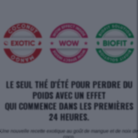
LE SEUL THÉ D’ÉTÉ POUR PERDRE DU
POIDS AVEC UN EFFET
QUI COMMENCE DANS LES PREMIÈRES
24 HEURES.
Une nouvelle recette exotique au goût de mangue et de noix de
coco,