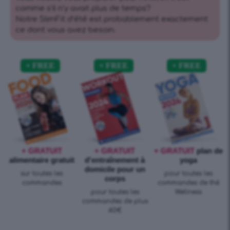
comme s’il n’y avait plus de temps?
Notre SlimFit d’été est probablement exactement
ce dont vous avez besoin.
+ GRATUIT
+ GRATUIT
+ GRATUIT
plan de
alimentaire gratuit
d'entraînement à
yoga
domicile pour un
sur toutes les
pour toutes les
corps
commandes
commandes de thé
pour toutes les
Wellness
commandes de plus
40€