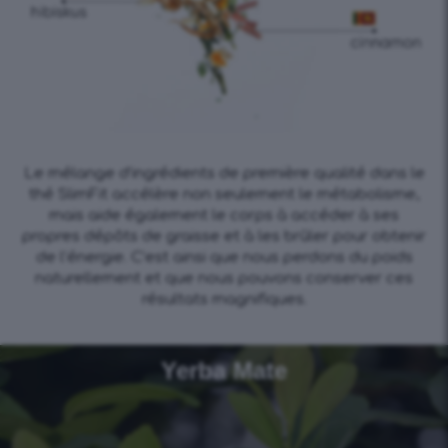
Le mélange d’ingrédients de première qualité dans le
thé SlimFit accélère non seulement le métabolisme,
mais aide également le corps à accéder à ses
propres dépôts de graisse et à les brûler pour obtenir
de l’énergie. C’est ainsi que nous perdons du poids
naturellement et que nous pouvons conserver ces
résultats magnifiques.
Yerba Mate