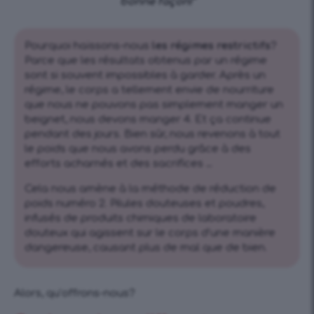
bonne façon!”
Pourquoi haïssons-nous
les
régimes restrictifs
?
Parce que les résultats obtenus par un régime
sont si souvent impossibles à garder. Après un
régime, le corps a tellement envie de nourriture
que nous ne pouvons pas simplement manger un
beignet, nous devons manger 4. Et ça continue
pendant des jours. Bien sûr, nous revenons à tout
le poids que nous avons perdu grâce à des
efforts acharnés et des sacrifices …
Cela nous amène à la méthode de réduction de
poids numéro 2. Pilules douteuses et poudres,
infusés de produits chimiques de laboratoire
douteux qui agissent sur le corps d’une manière
dangereuse, causant plus de mal que de bien.
Alors, qu’offrons-nous?