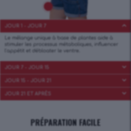
JOUR 1 - JOUR 7
Le mélange unique à base de plantes aide à
stimuler les processus métaboliques, influencer
l’appétit et débloater le ventre.
JOUR 7 - JOUR 15
JOUR 15 - JOUR 21
JOUR 21 ET APRÈS
PRÉPARATION FACILE