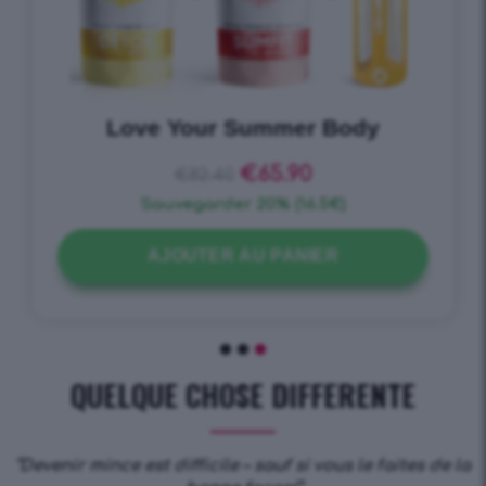
Summer Reborn
€
46.90
€
55.50
Sauvegarder 15% (8.6€)
AJOUTER AU PANIER
QUELQUE CHOSE DIFFERENTE
“Devenir mince est difficile – sauf si vous le faites de la