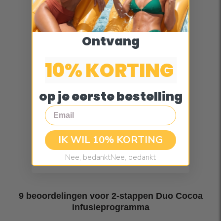
Ontvang
10% KORTING
op je eerste bestelling
Email
IK WIL 10% KORTING
Nee, bedanktNee, bedankt
9 beoordelingen voor
2-stappen Duo Cocoa
infusieprogramma