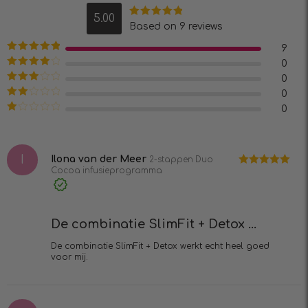
5.00
Waardering
Based on 9 reviews
5.00
uit 5
9
Waardering
5
0
uit 5
Waardering
0
4
uit 5
Waardering
0
3
uit 5
Waardering
0
2
uit
Waardering
5
1
uit
5
I
Ilona van der Meer
2-stappen Duo
Cocoa infusieprogramma
Waardering
5
uit 5
Geverifieerde
aankoop
De combinatie SlimFit + Detox ...
De combinatie SlimFit + Detox werkt echt heel goed
voor mij.