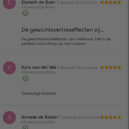
E
Elsbeth de Boer
2-stappen Duo Cocoa
infusieprogramma
Waardering
5
uit 5
Geverifieerde
aankoop
De gewichtsverlieseffecten zij...
De gewichtsverlieseffecten zijn merkbaar. Het is de
perfecte aanvulling op mijn routine.
K
Kyra van der Wal
2-stappen Duo Cocoa
infusieprogramma
Waardering
5
uit 5
Geverifieerde
aankoop
Geweldige kwaliteit.
A
Anneke de Ridder
2-stappen Duo Cocoa
infusieprogramma
Waardering
5
uit 5
Geverifieerde