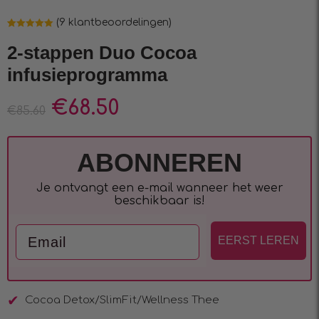
(
9
klantbeoordelingen)
Waardering
9
5.00
op 5
2-stappen Duo Cocoa
gebaseerd
op
infusieprogramma
klantbeoordelingen
€
68.50
€
85.60
ABONNEREN
Je ontvangt een e-mail wanneer het weer
beschikbaar is!
Email
EERST LEREN
Cocoa Detox/SlimFit/Wellness Thee