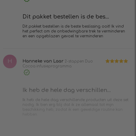
aankoop
Dit pakket bestellen is de bes...
Dit pakket bestellen is de beste beslissing ooit! Ik vind
het perfect om de onbedwingbare trek te verminderen
en een opgeblazen gevoel te verminderen
H
Hanneke van Laar
2-stappen Duo
Cocoa infusieprogramma
Waardering
5
uit 5
Geverifieerde
aankoop
Ik heb de hele dag verschillen...
Ik heb de hele dag verschillende producten uit deze set
nodig. Ik ben erg blij dat ik ze allemaal tot mijn
beschikking heb, zodat ik een geweldige routine kan
hebben.