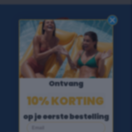
Ontvang
10% KORTING
op je eerste bestelling
Email