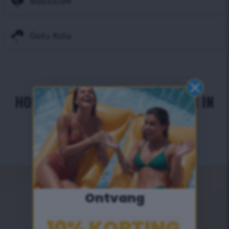
Basilicum
Gotu Kola
HOE VERANDERT JOUW LICHAAM IN
21 DAGEN?
Ontvang
10% KORTING