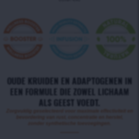
boven €40
OUDE KRUIDEN EN ADAPTOGENEN IN
EEN FORMULE DIE ZOWEL LICHAAM
ALS GEEST VOEDT.
Zorgvuldig geselecteerd voor maximale effectiviteit en
bevordering van rust, concentratie en herstel,
zonder synthetische toevoegingen.