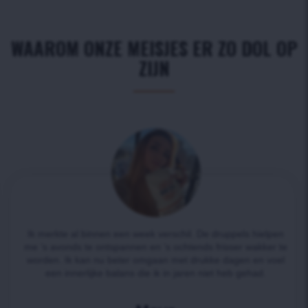
WAAROM ONZE MEISJES ER ZO DOL OP
ZIJN
Ik merkte al binnen een week verschil. De druppels hielpen
me ‘s avonds te ontspannen en ‘s ochtends frisser wakker te
worden. Ik kan nu beter omgaan met drukke dagen en voel
een innerlijke balans die ik in jaren niet heb gehad.