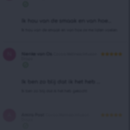
4
uit 5
Geverifieerde
aankoop
Ik hou van de smaak en van hoe...
Ik hou van de smaak en van hoe ze me laten voelen.
N
Nienke van Os
Cocoa Wellness Infusiоn
Drops
Waardering
5
uit 5
Geverifieerde
aankoop
Ik ben zo blij dat ik het heb ...
Ik ben zo blij dat ik het heb gekocht.
A
Amira Post
Cocoa Wellness Infusiоn
Drops
Waardering
5
uit 5
Geverifieerde