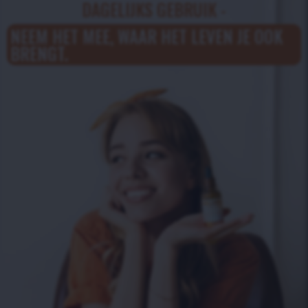
DAGELIJKS GEBRUIK -
NEEM HET MEE, WAAR HET LEVEN JE OOK
BRENGT.