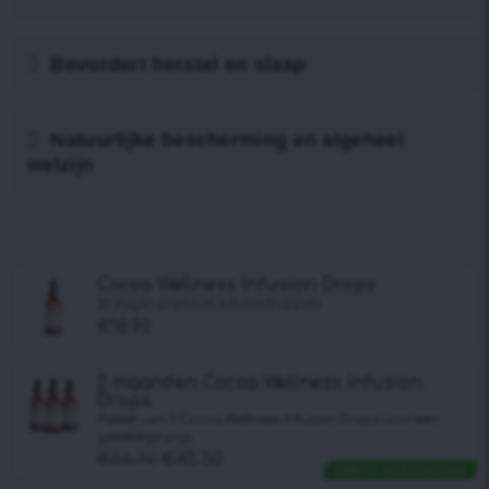
Bevordert herstel en slaap
Natuurlijke bescherming en algeheel
welzijn
Cocoa Wellness Infusiоn Drops
21 dagen premium infusiedruppels
€
18.90
2 maanden Cocoa Wellness Infusiоn
Drops
Pakket van 3 Cocoa Wellness Infusiоn Drops voor een
geweldige prijs
€
56.70
€
45.50
GRATIS VERZENDING