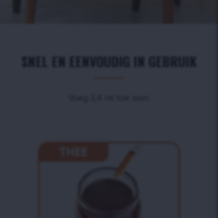
SNEL EN EENVOUDIG IN GEBRUIK
Voeg 2,4 ml toe aan: