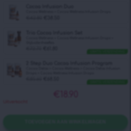
Cocoa Infusion Duo
Cocoa Wellness + Cocoa Wellness Infusiоn Drops
€
42.80
€
38.50
Trio Cocoa Infusion Set
Cocoa Wellness + Cocoa Wellness Infusiоn Drops +
Stijlvolle theefles
€
72.70
€
61.80
GRATIS VERZENDING
2 Step Duo Cocoa Infusion Program
Cocoa Detox + Cocoa Wellness + Cocoa Detox Infusiоn
Drops + Cocoa Wellness Infusiоn Drops
€
85.60
€
68.50
GRATIS VERZENDING
€
18.90
Uitverkocht
TOEVOEGEN AAN WINKELWAGEN