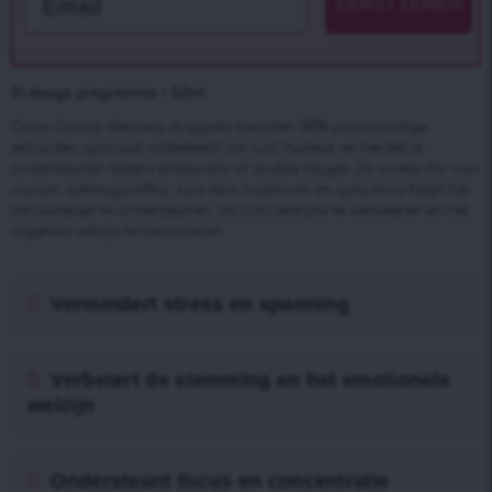
EERST LEREN
21-daags programma • 50ml
Onze Cocoa Wellness druppels bevatten 100% plantaardige
extracten, speciaal ontwikkeld om rust, humeur en herstel te
ondersteunen tijdens stressvolle of drukke dagen. De unieke mix van
cacao, ashwagandha, zure kers, basilicum en gotu kola helpt het
zenuwstelsel te ondersteunen, de concentratie te verbeteren en het
algehele welzijn te bevorderen.
Vermindert stress en spanning
Verbetert de stemming en het emotionele
welzijn
Ondersteunt focus en concentratie