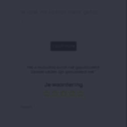
aankoop
Ik voel me lichter, meer gefoc...
Ik voel me lichter, meer gefocust en meer ontspannen.
Load more
Het e-mailadres wordt niet gepubliceerd.
Vereiste velden zijn gemarkeerd met
*
Je waardering
Naam
*