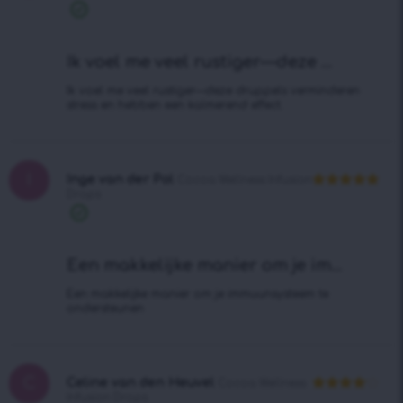
uit 5
Geverifieerde
aankoop
Ik voel me veel rustiger—deze ...
Ik voel me veel rustiger—deze druppels verminderen
stress en hebben een kalmerend effect.
I
Inge van der Pol
Cocoa Wellness Infusiоn
Drops
Waardering
5
uit 5
Geverifieerde
aankoop
Een makkelijke manier om je im...
Een makkelijke manier om je immuunsysteem te
ondersteunen
C
Celine van den Heuvel
Cocoa Wellness
Infusiоn Drops
Waardering