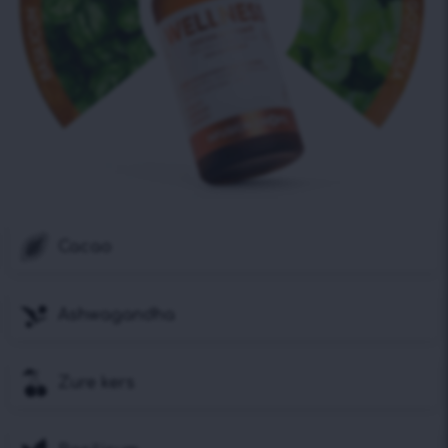
Cacao
Ashwagandha
Zure kers