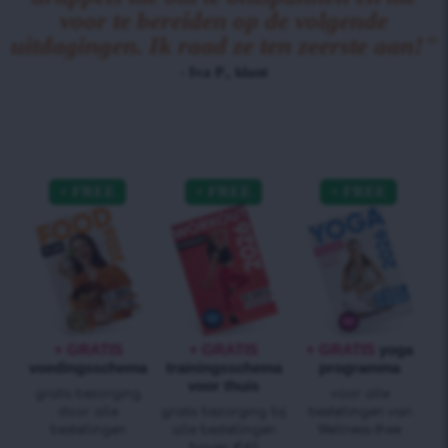
voor te bereiden op de volgende
uitdagingen. Ik raad ze ten zeerste aan!"
- Iva P., klant
+ GRATIS
+ GRATIS
+ GRATIS
yoga
voedingsschema
trainingsschema
programma
voor thuis
gratis bezorging
voor alle
door alle
gratis bezorging bij
bestellingen van
bestellingen
alle bestellingen
Wellness-thee