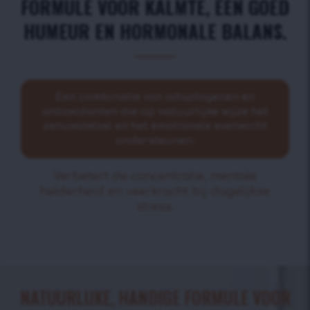
FORMULE VOOR KALMTE, EEN GOED
HUMEUR EN HORMONALE BALANS.
Een combinatie van adaptogenen en
antioxidanten die op natuurlijke wijze het
zenuwstelsel en het emotionele evenwicht
ondersteunen.
Verbetert de concentratie, mentale
helderheid en veerkracht bij dagelijkse
stress.
NATUURLIJKE, HANDIGE FORMULE VOOR