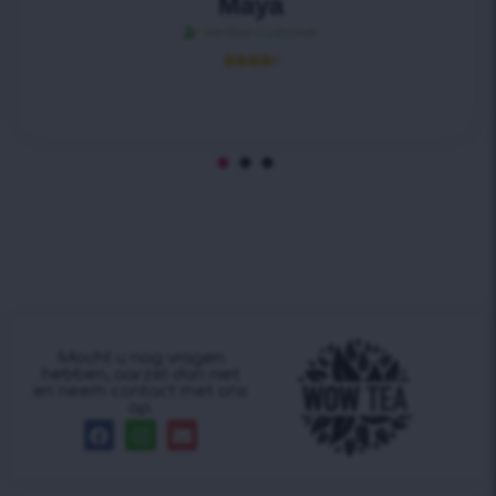
Maya
Verified Customer





Mocht u nog vragen
hebben, aarzel dan niet
en neem contact met ons
op.