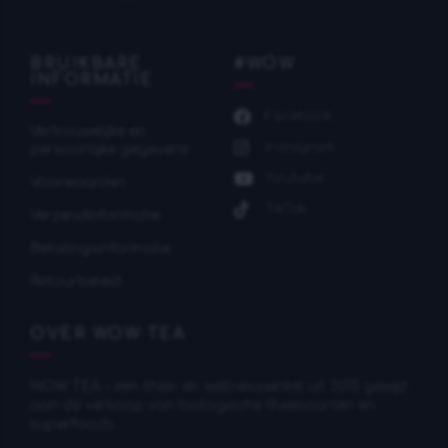
BRUIKBARE
#WOW
INFORMATIE
Facebook
Vertrouwelijke en
Instagram
persoonlijke gegevens
Youtube
Voorwaarden
TikTok
Verzendinformatie
Betalingsinformatie
Retourbeleid
OVER WOW TEA
WOW TEA – een thee- en wellnesswinkel uit 2015 gewijd
aan de verkoop van biologische theesoorten en
superfoods.