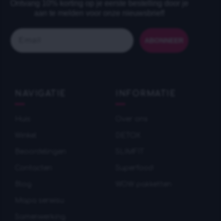
Ontvang 10% korting op je eerste bestelling door je
aan te melden voor onze nieuwsbrief!
Email
ABONNEER
NAVIGATIE
INFORMATIE
Huis
Over ons
Winkel
DETOX
Beoordelingen
SLIMFIT
Contacten
Superfood
Blog
WOW pakketten
Mapa serwisu
Samenwerking