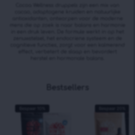
Cocoa Wellness druppels zijn een mix van
cacao, adaptogene kruiden en natuurlijke
antioxidanten, ontworpen voor de moderne
mens die op zoek is naar balans en harmonie
in een druk leven. De formule werkt in op het
zenuwstelsel, het endocriene systeem en de
cognitieve functies, zorgt voor een kalmerend
effect, verbetert de slaap en bevordert
herstel en hormonale balans.
Bestsellers
Bespaar
10
%
Bespaar
20
%