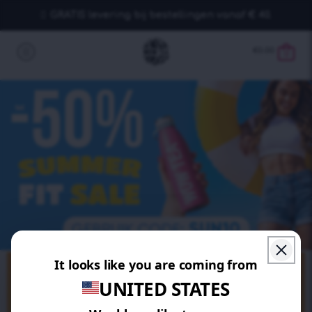
GRATIS levering bij bestellingen vanaf € 40.
€
0.00
0