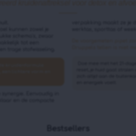
eerd kruidenaftreksel voor detox en afvoe
uit.
verpakking maakt ze je da
voel kunnen zowel je
werktas, sporttas of wee
rukke schema’s, zwaar
De voorgemeten pipet zo
kkelijk tot een
Druppels tellen is niet m
n trage stofwisseling.
Doe mee met het 21-dage
de kruidenformule
reset, je huid gaat stralen
, een lichtere vorm en
zich altijd aan de buitenkan
en energiek voelt.
 synergie. Eenvoudig in
 klaar en de compacte
Bestsellers