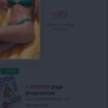
Levertijd 2 tot 4
Snelle en veilige
dagen!
betaling!
+ GRATIS
yoga
programma
voor alle bestellingen van
Wellness-thee