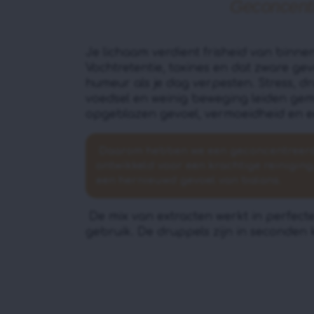
Geconcentr
Je lichaam verdient frisheid van binnen
Vochtretentie, toxines en dat zware ge
humeur als je dag verpesten. Stress, d
voedsel en weinig beweging leiden gema
opgeblazen gevoel, vermoeidheid en ee
Daarom hebben we een geconcentreer
ontwikkeld voor een krachtige reiniging
een hernieuwd gevoel van balans.
De mix van extracten werkt in perfecte
gebruik. De druppels zijn in seconden