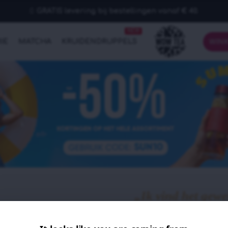
GRATIS levering bij bestellingen vanaf € 40.
NEW
IE
MATCHA
KRUIDENDRUPPELS
WIN
„Ik vind het gewe
is maar toch krach
mijn spijsverterin