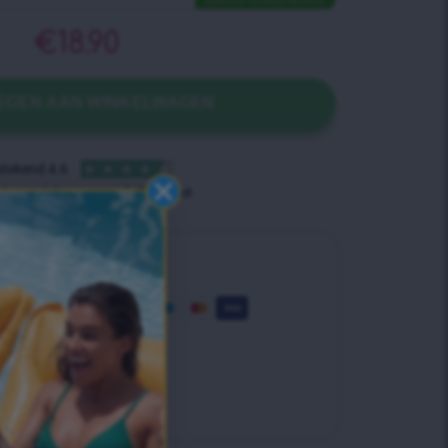
GRATIS VERZENDING
€
18.90
EGEN AAN WINKELWAGEN
Betaalmethodes
Verzending