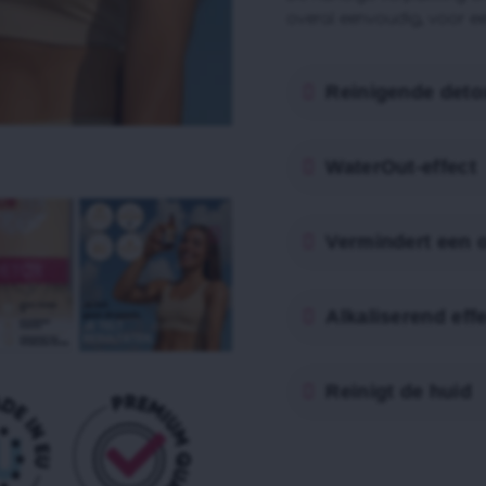
overal eenvoudig, voor een
Reinigende deto
WaterOut-effect
Vermindert een 
Alkaliserend eff
Reinigt de huid