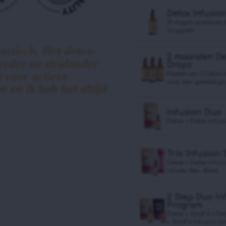
Detox Infusiо
21 dagen premium d
druppels
astisch. Het detox-
2 maanden De
derder en stralender
Drops
t voor actieve
Pakket van 3 Detox 
voor een geweldige 
 en ik heb het altijd
Infusion Duo
Detox + Detox Infus
Trio Infusion 
Detox + Detox Infus
infuser fles – Roze
2 Step Duo In
Program
Detox + SlimFit + De
+ SlimFit Infusiоn D