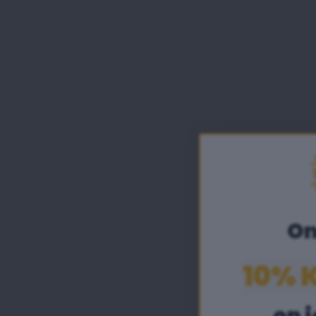
On
10% 