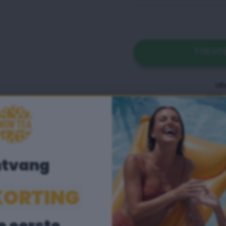
TOEVO
tvang
KORTING