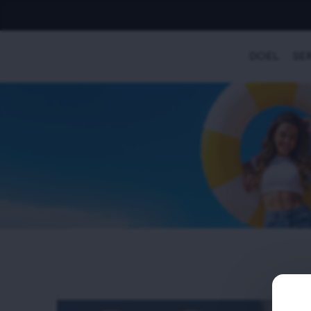
DOEL
SER