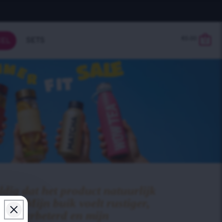
€
0.00
SETS
KEL
0
ldig dat het product natuurlijk
tig. Mijn buik voelt rustiger,
g is verbeterd en mijn