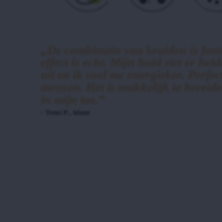
„De combinatie van kruiden is fant
effect is echt. Mijn huid ziet er hel
uit en ik voel me energieker. Perfec
mensen. Het is makkelijk te bereiden
in mijn tas.”
- Temi P., klant