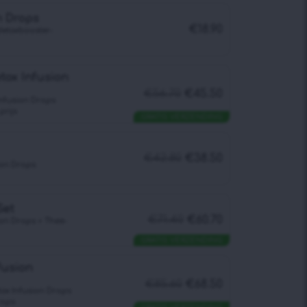
n Drops
€
18.90
etoxbooster-
tox Infusion
€
56.70
€
45.50
Infusiоn Drops
prijs
GRATIS VERZENDING
€
42.80
€
38.50
iоn Drops
Set
€
71.40
€
60.70
iоn Drops + Thee-
GRATIS VERZENDING
fusion
€
85.60
€
68.50
tox Infusiоn Drops
rops