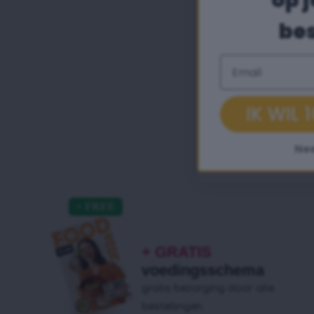
op j
bes
Email
IK WIL
Ne
+ GRATIS
voedingsschema
gratis bezorging door alle
bestellingen