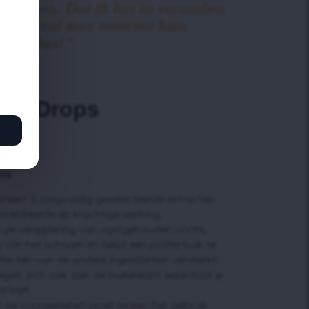
gestegen. Dat ik het in seconden
n overal mee naartoe kan
rme plus!”
ingen)
ion Drops
ml
eert 5 zorgvuldig geselecteerde extracten
centreerde en krachtige werking.
n de verwijdering van vastgehouden vocht,
 van het lichaam en helpt een platte buik te
ffecten van de andere ingrediënten versterkt.
iegelt zich ook aan de buitenkant waardoor je
 blijft.
n de voorgemeten pipet maken het gebruik