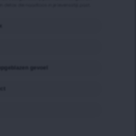
 detox die naadloos in je levensstijl past.
x
opgeblazen gevoel
ect