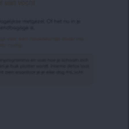
r van vocht
gelijkse metgezel. Of het nu in je
kendbagage is.
rgt voor een nauwkeurige dosering.
eer nodig.
nprogramma en voel hoe je lichaam zich
 en je buik platter wordt. Interne detox laat
t zien waardoor je je elke dag fris, licht