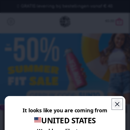
GRATIS levering bij bestellingen vanaf € 40.
€
0.00
0
BESPAAR 10%