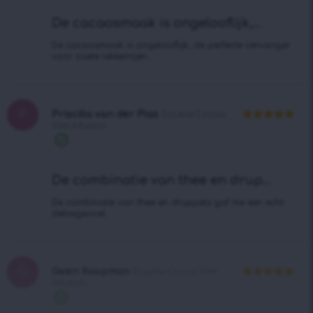
De cacaosmaak is ongelooflijk,...
De cacaosmaak is ongelooflijk, de perfecte vervanger
voor zoete lekkernijen.
P
Priscilla van der Plas
Double Cocoa
Slim Infusion
Waardering
5
uit 5
Geverifieerde
aankoop
De combinatie van thee en drup...
De combinatie van thee en druppels gaf me een echt
detoxgevoel.
G
Gwen Koopman
Double Cocoa Slim
Infusion
Waardering
5
uit 5
Geverifieerde
aankoop