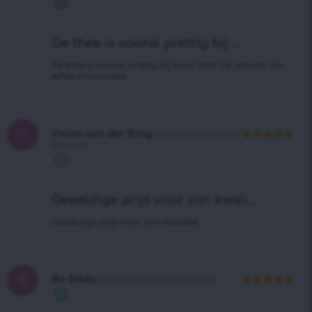
uit 5
Geverifieerde
aankoop
De thee is vooral prettig bij ...
De thee is vooral prettig bij koud weer. Hij smaakt als
echte chocolade.
V
Vivian van der Brug
Double Cocoa Slim
Infusion
Waardering
5
uit 5
Geverifieerde
aankoop
Geweldige prijs voor zon kwali...
Geweldige prijs voor zon kwaliteit.
B
Bo Smits
Double Cocoa Slim Infusion
Waardering
5
Geverifieerde
uit 5
aankoop