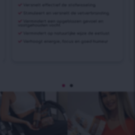
Versnelt effectief de stofwisseling
Stimuleert en versnelt de vetverbranding
Vermindert een opgeblazen gevoel en
vastgehouden vocht
Vermindert op natuurlijke wijze de eetlust
Verhoogt energie, focus en goed humeur