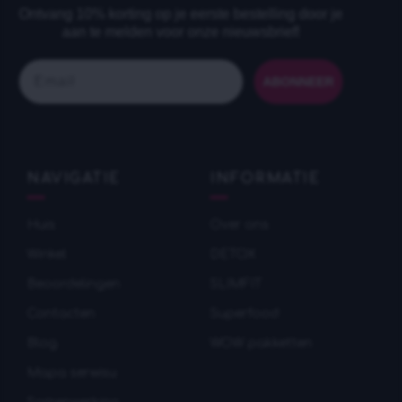
Ontvang 10% korting op je eerste bestelling door je
aan te melden voor onze nieuwsbrief!
Email
ABONNEER
NAVIGATIE
INFORMATIE
Huis
Over ons
Winkel
DETOX
Beoordelingen
SLIMFIT
Contacten
Superfood
Blog
WOW pakketten
Mapa serwisu