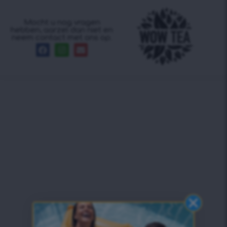
Mocht u nog vragen
hebben, aarzel dan niet en
neem contact met ons op.