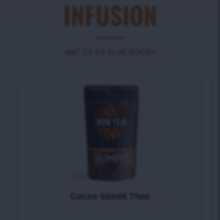
INFUSION
WAT ZIT ER IN DE DOOS?
Cocoa Slimfit Thee