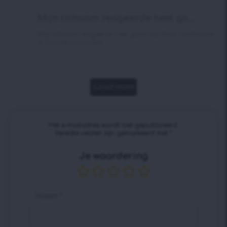
Mijn lichaam reageerde heel go...
Mijn lichaam reageerde heel goed op deze combinatie.
Ik zou het aanraden.
Load more
Het e-mailadres wordt niet gepubliceerd.
Vereiste velden zijn gemarkeerd met
*
Je waardering
Naam
*