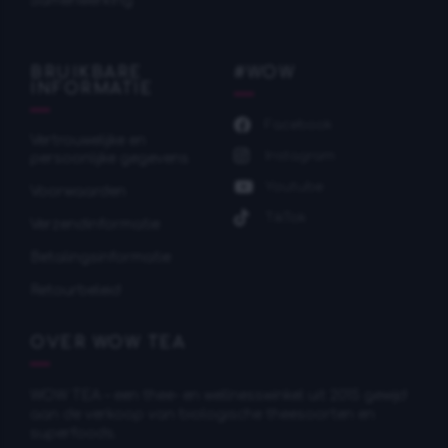
Samenwerking
BRUIKBARE
#WOW
INFORMATIE
Facebook
Vertrouwelijke en
Instagram
persoonlijke gegevens
Youtube
Voorwaarden
TikTok
Verzendinformatie
Betalingsinformatie
Retourbeleid
OVER WOW TEA
WOW TEA – een thee- en wellnesswinkel uit 2015 gewijd
aan de verkoop van biologische theesoorten en
superfoods.