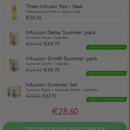
Thee-infuser fles – Geel
Deluxe infuser fles in stijlvol Geel
€
28.60
Infusion Detox Summer pack
Summer Detox + Gele fles
€
54.20
€
48.70
GRATIS VERZENDING
Infusion Slimfit Summer pack
Summer Slimfit + Gele fles
€
54.20
€
48.70
GRATIS VERZENDING
Infusion Summer Set
Summer Detox + Summer Slimfit + Gele fles
€
79.80
€
67.70
GRATIS VERZENDING
€
28.60
TOEVOEGEN AAN WINKELWAGEN