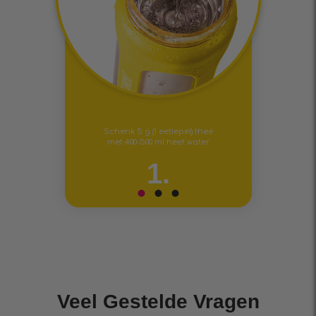
Schenk 5 g (1 eetlepel) thee
met 400-500 ml heet water
1.
Veel Gestelde Vragen