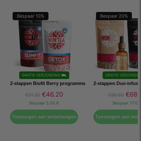
Bespaar
10
%
Bespaar
20
%
GRATIS VERZENDING
⛟
GRATIS VERZENDI
2-stappen Biofit Berry programma
2-stappen Duo-infus
€
46.20
€
68.
€
51.20
€
85.60
Bespaar
5.00 €
Bespaar
17.10 
Toevoegen aan winkelwagen
Toevoegen aan win