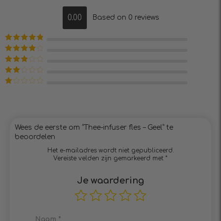
0.00
Based on 0 reviews
Waardering
5
uit 5
Waardering
4
uit 5
Waardering
3
uit 5
Waardering
2
uit
Waardering
5
1
uit
5
Wees de eerste om “Thee-infuser fles – Geel” te
beoordelen
Het e-mailadres wordt niet gepubliceerd.
Vereiste velden zijn gemarkeerd met
*
Je waardering
Naam
*