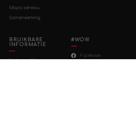
Mapa serwisu
Samenwerking
BRUIKBARE
#WOW
INFORMATIE
Facebook
Vertrouwelijke en
Instagram
persoonlijke gegevens
Youtube
Voorwaarden
TikTok
Verzendinformatie
Betalingsinformatie
Retourbeleid
OVER WOW TEA