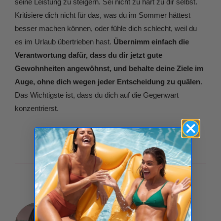
seine Leistung zu steigern. Sei nicht zu hart zu dir selbst.
Kritisiere dich nicht für das, was du im Sommer hättest
besser machen können, oder fühle dich schlecht, weil du
es im Urlaub übertrieben hast.
Übernimm einfach die
Verantwortung dafür, dass du dir jetzt gute
Gewohnheiten angewöhnst, und behalte deine Ziele im
Auge, ohne dich wegen jeder Entscheidung zu quälen
.
Das Wichtigste ist, dass du dich auf die Gegenwart
konzentrierst.
Autor
Srebrina Zefirova