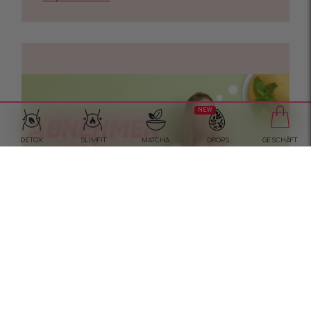
NEW
DETOX
SLIMFIT
MATCHA
DROPS
GESCHÄFT
Abnehmen mit Tee?