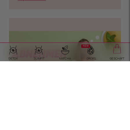
NEW
DETOX
SLIMFIT
MATCHA
DROPS
GESCHÄFT
Abnehmen mit Tee?