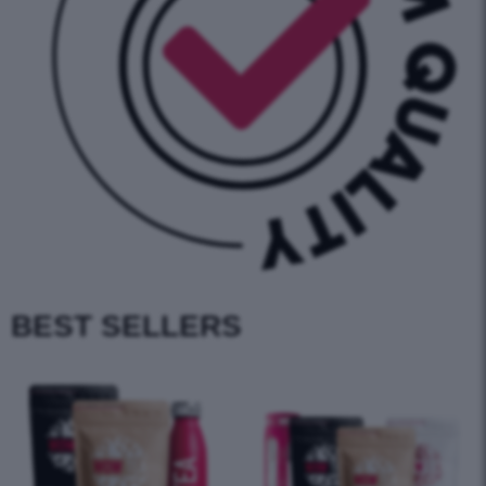
BEST SELLERS