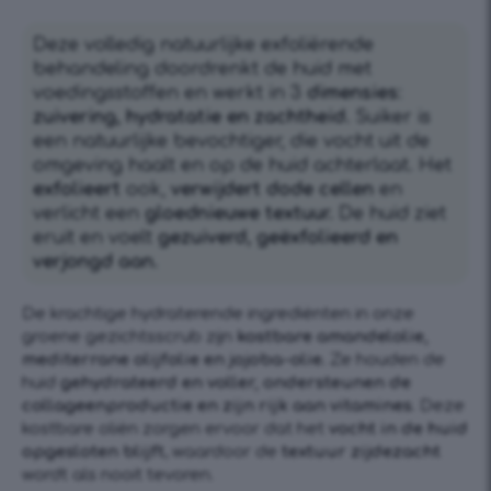
Deze volledig natuurlijke exfoliërende
behandeling doordrenkt de huid met
voedingsstoffen en werkt in 3
dimensies
:
zuivering, hydratatie en zachtheid.
Suiker is
een natuurlijke bevochtiger, die vocht uit de
omgeving haalt en op de huid achterlaat. Het
exfolieert
ook,
verwijdert dode cellen
en
verlicht een
gloednieuwe textuur.
De huid ziet
eruit en voelt
gezuiverd, geëxfolieerd en
verjongd aan.
De krachtige hydraterende ingrediënten in onze
groene gezichtsscrub zijn
kostbare amandelolie,
mediterrane olijfolie en jojoba-olie.
Ze houden de
huid
gehydrateerd en voller, ondersteunen de
collageenproductie en zijn rijk aan vitamines
. Deze
kostbare oliën zorgen ervoor dat het
vocht in de huid
opgesloten blijft
, waardoor de
textuur zijdezacht
wordt als nooit tevoren.