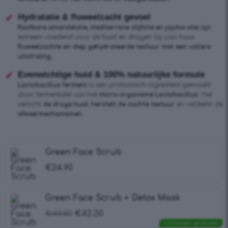
Hydratatie & fluweelzacht gevoel
Kostbare amandelolie, mediterrane olijfolie en jojoba-olie zijn
extreem voedend voor de huid en dragen bij aan haar
fluweelzachte en diep gehydrateerde textuur met een vollere
uitstraling.
Evenwichtige huid & 100% natuurlijke formule
Lactobacillus ferment
is een probiotisch ingrediënt gemaakt
door fermentatie van het
micro-organisme Lactobacillus.
Het
verlicht
de droge huid, herstelt de zachte textuur
en versterkt de
afweermechanismen.
Green Face Scrub
€
24.90
Green Face Scrub + Detox Mask
€
49.80
€
42.30
Livraison gratuite