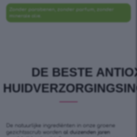
Zonder parabenen, zonder parfum, zonder
minerale olie.
DE BESTE ANTIO
HUIDVERZORGINGSI
De natuurlijke ingrediënten in onze groene
gezichtsscrub worden
al duizenden jaren