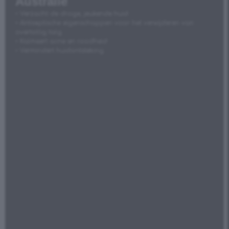
Australië
• Verzacht de droge, jeukende huid
• Antiseptische eigenschappen voor het verwijderen van
overtollig talg
• Kalmeert acne en roodheid
• Vermindert huidontsteking