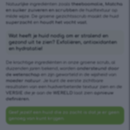
Natuurlijke ingrediënten zoals
theeboomolie, Matcha
en suiker zuiveren en scrubben
de huidtextuur op
milde wijze. De groene gezichtsscrub maakt de huid
superzacht
en
houdt het vocht vast.
Wat heeft je huid nodig om er stralend en
gezond uit te zien? Exfoliëren, antioxidanten
en hydratatie!
De krachtige ingrediënten in onze groene scrub, al
duizenden jaren bekend, worden
ondersteund door
de wetenschap
en zijn geworteld in de wijsheid van
moeder natuur
. Je kunt de eerste zichtbare
resultaten van een huidverbeterde textuur zien en de
VERSIE
die je aan de
WERELD
laat zien
opnieuw
definiëren.
Geef jezelf een huid die zo zacht is dat je er geen
genoeg van kunt krijgen.