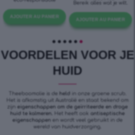
Bereik alles wat je wilt.
AJOUTER AU PANIER
AJOUTER AU PANIER
VOORDELEN VOOR JE
HUID
Theeboomolie is de
held
in onze groene scrub.
Het is afkomstig uit Australië en staat bekend om
zijn
eigenschappen om de geïrriteerde en droge
huid te kalmeren.
Het heeft ook
antiseptische
eigenschappen
en wordt veel gebruikt in de
wereld van huidverzorging.