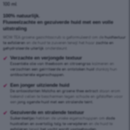
100 ml
100% natuurlijk.
Fluweelzachte en gezuiverde huid met een volle
uitstraling
WOW TEA groene gezichtsscrub is geformuleerd om de
huidtextuur
te exfoliëren
en de huid te zuiveren terwijl het haar
zachte en
gehydrateerde uiterlijk
ondersteunt.
Verzachte en verjongde textuur
Essentiële olie van theeboom en citroengras
kalmeren en
verzachten een geïrriteerde en ontstoken huid
dankzij hun
antibacteriële eigenschappen.
Een jonger uitziende huid
De antioxidanten Matcha en groene thee extract
staan erom
bekend cellen te beschermen tegen schade en gifstoffen voor
een
jong ogende huid met een stralende teint.
Gezuiverde en stralende textuur
Suikerdeeltje
s hebben de unieke eigenschappen om
dode
huidcellen en overtollig talg te verwijderen
en de huid te
exfoliëren
terwijl
het vocht wordt vastgehouden.