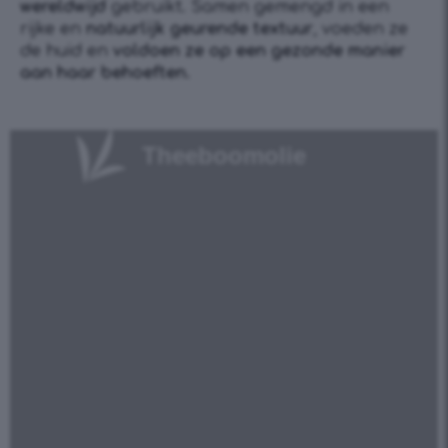
wereldwijd
gebruikt. Samen gemengd in een
rijke en
natuurlijk geurende textuur
, voeden ze
de huid en
voldoen ze op een gezonde manier
aan haar behoeften.
Theeboomolie