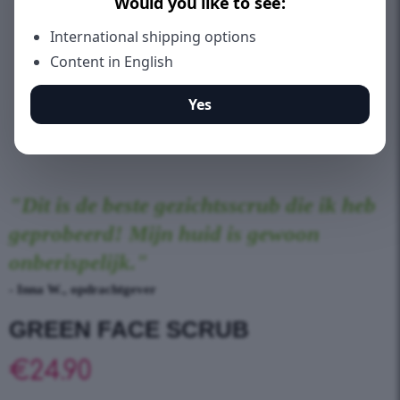
"Dit is de beste gezichtsscrub die ik heb
geprobeerd! Mijn huid is gewoon
onberispelijk."
- Inna W., opdrachtgever
GREEN FACE SCRUB
€
24.90