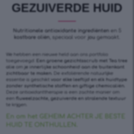
GEZUIVERDE HUID
Nutritionele antioxidante ingrediënten
en 5
kostbare oliën
, speciaal voor
jou
gemaakt.
We hebben een nieuwe held aan ons portfolio
toegevoegd.
Een groene gezichtsscrub met Tea tree
olie
om
je innerlijke schoonheid aan de buitenkant
zichtbaar te maken.
De exfoliërende natuurlijke
essentie is geschikt
voor elke leeftijd en elk huidtype
zonder synthetische stoffen en giftige chemicaliën.
Deze antioxidanttherapie is een zachte manier om
een
fluweelzachte, gezuiverde en stralende textuur
te krijgen.
En om het GEHEIM ACHTER JE BESTE
HUID TE ONTHULLEN.