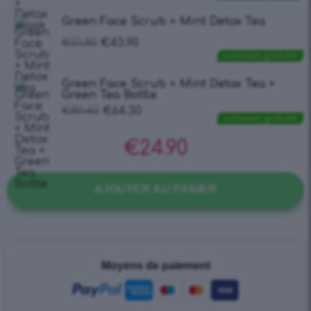
Green Face Scrub + Mint Detox Tea
€
51.80
€
43.90
Livraison gratuite
Green Face Scrub + Mint Detox Tea +
Green Tea Bottle
€
80.40
€
64.30
Livraison gratuite
€
24.90
AJOUTER AU PANIER
Moyens de paiement