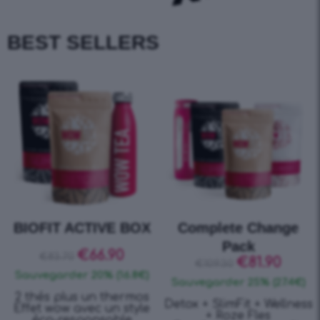
BEST SELLERS
Complete Change
HAPPY BELLY BOX
Pack
€
65.90
€
82.40
€
81.90
€
109.30
Sauvegarder 20% (16.5€)
Sauvegarder 25% (27.4€)
Mint Detox & Mint SlimFit
Detox + SlimFit + Wellness
+ Bouteille Verte
+ Roze Fles
Frais. Maigre. Sain.