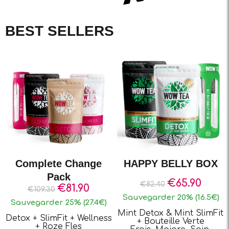
BEST SELLERS
Complete Change
HAPPY BELLY BOX
Pack
€
65.90
€
82.40
€
81.90
€
109.30
Sauvegarder 20% (16.5€)
Sauvegarder 25% (27.4€)
Mint Detox & Mint SlimFit
Detox + SlimFit + Wellness
+ Bouteille Verte
+ Roze Fles