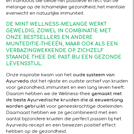
en framboos die beide het positieve effect van de
melange op de lichamelijke gezondheid, het mentale
evenwicht en natuurlijke immuniteit.
DE MINT WELLNESS-MELANGE WERKT
GEWELDIG, ZOWEL IN COMBINATIE MET
ONZE BESTSELLERS EN ANDERE
MUNTEDITIE-THEEËN, MAAR OOK ALS EEN
VERBAZINGWEKKENDE OP ZICHZELF
STAANDE THEE DIE PAST BIJ EEN GEZONDE
LEVENSSTIJL.
Onze inspiratie kwam van het
oude systeem van
Ayurveda
dat het rijkste en oudste archief van kruiden
voor gezondheid, immuniteit en een lang leven heeft.
Daarom hebben we de Wellness-thee
gemaakt met
de beste Ayurvedische kruiden die al eeuwenlang
worden gebruikt
voor geneeskrachtige doeleinden.
Daarnaast hebben we ze gecombineerd met een
aantal bijzondere kruiden die perfect passen bij het
Ayurveda-recept en een bewezen positief effect
hebben op de gezondheid.