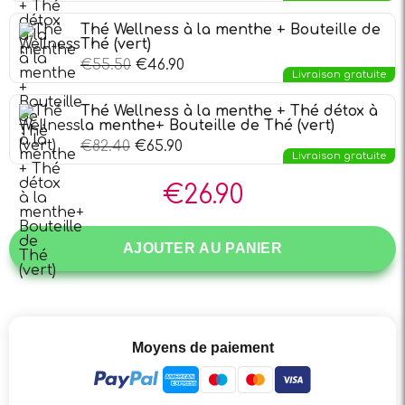
Thé Wellness à la menthe + Bouteille de
Thé (vert)
€
55.50
€
46.90
Livraison gratuite
Thé Wellness à la menthe + Thé détox à
la menthe+ Bouteille de Thé (vert)
€
82.40
€
65.90
Livraison gratuite
€
26.90
AJOUTER AU PANIER
Moyens de paiement