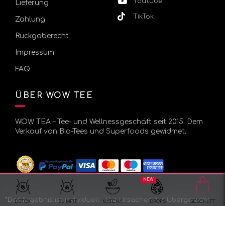
Youtube
Lieferung
TikTok
Zahlung
Rückgaberecht
Impressum
FAQ
ÜBER WOW TEE
WOW TEA – Tee- und Wellnessgeschäft seit 2015. Dem
Verkauf von Bio-Tees und Superfoods gewidmet.
NEW
*Das Ergebnis ist individuell .: Die Ursachen für Übergewicht
DETOX
SLIMFIT
MATCHA
DROPS
GESCHÄFT
oder Fettleibigkeit variieren von Person zu Person, ob
genetisch oder von der Umwelt und dem Lebensstil